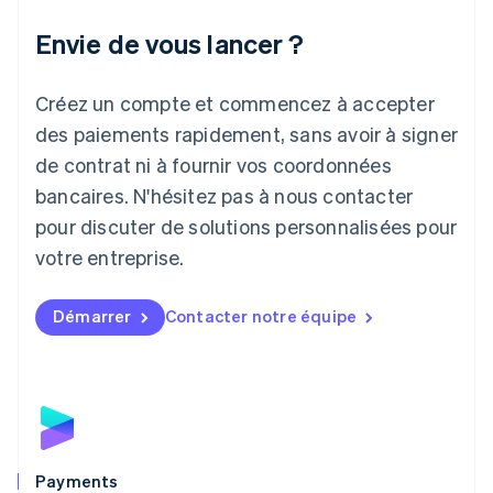
Italie
Italiano
English
Envie de vous lancer ?
Japon
日本語
English
Créez un compte et commencez à accepter
Lettonie
English
des paiements rapidement, sans avoir à signer
Liechtenstein
de contrat ni à fournir vos coordonnées
Deutsch
English
Lituanie
bancaires. N'hésitez pas à nous contacter
English
pour discuter de solutions personnalisées pour
Luxembourg
votre entreprise.
Français
Deutsch
English
Malaisie
English
简体中文
Démarrer
Contacter notre équipe
Malte
English
Mexique
Español
English
Norvège
English
Nouvelle-Zélande
English
Payments