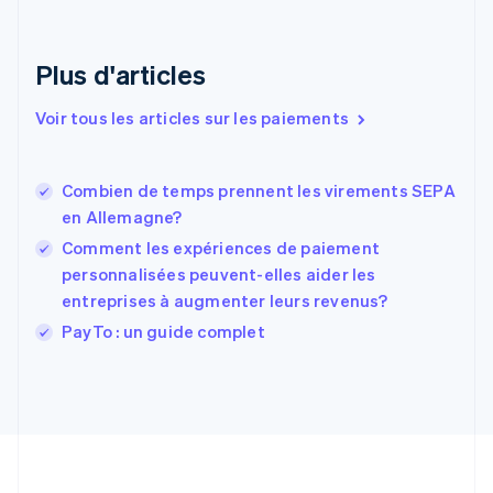
Émirats arabes unis
English
Espagne
Plus d'articles
Español
English
Estonie
Voir tous les articles sur les paiements
English
États-Unis
English
Español
简体中文
Combien de temps prennent les virements SEPA
Finlande
English
Svenska
en Allemagne?
France
Comment les expériences de paiement
Français
English
personnalisées peuvent-elles aider les
Gibraltar
entreprises à augmenter leurs revenus?
English
Grèce
PayTo : un guide complet
English
Hongrie
English
Inde
English
Irlande
English