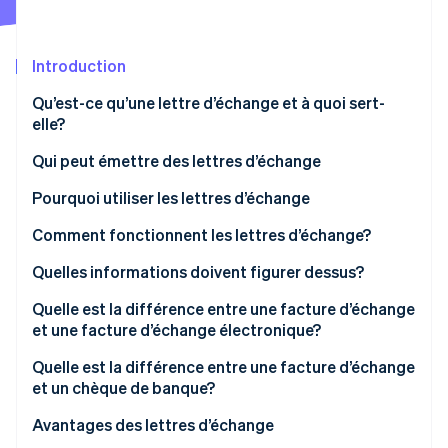
Commerce de détail
État des API
Atlas
Constitution d'une entreprise
Introduction
Climate
Élimination du carbone
Écosystème
Qu’est-ce qu’une lettre d’échange et à quoi sert-
Identity
elle?
Partenaires
Vérification de l'identité
Stripe App Marketplace
Qui peut émettre des lettres d’échange
Pourquoi utiliser les lettres d’échange
Comment fonctionnent les lettres d’échange?
Stripe Sessions 2026
Découvrez comment Stripe construit l’infrastructure écon
Quelles informations doivent figurer dessus?
l’IA.
Regarder
Quelle est la différence entre une facture d’échange
et une facture d’échange électronique?
Quelle est la différence entre une facture d’échange
et un chèque de banque?
Avantages des lettres d’échange