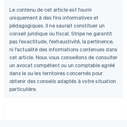
Allemagne
Le contenu de cet article est fourni
Deutsch
English
Australie
uniquement à des fins informatives et
English
pédagogiques. Il ne saurait constituer un
Autriche
conseil juridique ou fiscal. Stripe ne garantit
Deutsch
English
Belgique
pas l'exactitude, l'exhaustivité, la pertinence,
Nederlands
Français
Deutsch
English
ni l'actualité des informations contenues dans
Brésil
Português
English
cet article. Nous vous conseillons de consulter
Bulgarie
un avocat compétent ou un comptable agréé
English
Canada
dans le ou les territoires concernés pour
English
Français
obtenir des conseils adaptés à votre situation
Chine continentale
particulière.
简体中文
English
Chypre
English
Croatie
English
Italiano
Danemark
English