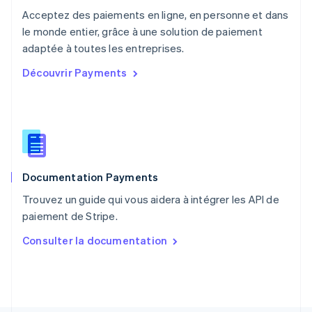
Pays-Bas
Acceptez des paiements en ligne, en personne et dans
Nederlands
English
le monde entier, grâce à une solution de paiement
Pologne
English
adaptée à toutes les entreprises.
Portugal
Découvrir Payments
Português
English
RAS de Hong Kong, Chine
English
简体中文
République tchèque
English
Roumanie
English
Documentation Payments
Royaume-Uni
English
Trouvez un guide qui vous aidera à intégrer les API de
Singapour
paiement de Stripe.
English
简体中文
Slovaquie
Consulter la documentation
English
Slovénie
English
Italiano
Suède
Svenska
English