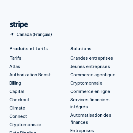
Suisse
Deutsch
Français
Italiano
English
Thaïlande
ไทย
English
Canada (Français)
Produits et tarifs
Solutions
Tarifs
Grandes entreprises
Atlas
Jeunes entreprises
Authorization Boost
Commerce agentique
Billing
Cryptomonnaie
Capital
Commerce en ligne
Checkout
Services financiers
intégrés
Climate
Automatisation des
Connect
finances
Cryptomonnaie
Entreprises
Data Pipeline