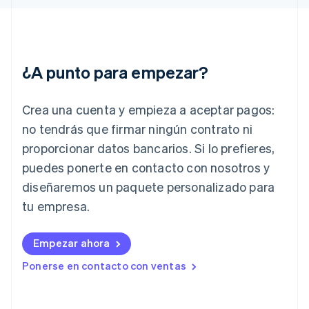
English
Grecia
English
Hungría
English
¿A punto para empezar?
India
English
Irlanda
Crea una cuenta y empieza a aceptar pagos:
English
no tendrás que firmar ningún contrato ni
Italia
proporcionar datos bancarios. Si lo prefieres,
Italiano
English
Japón
puedes ponerte en contacto con nosotros y
日本語
English
diseñaremos un paquete personalizado para
Letonia
English
tu empresa.
Liechtenstein
Deutsch
English
Empezar ahora
Lituania
English
Ponerse en contacto con ventas
Luxemburgo
Français
Deutsch
English
Malasia