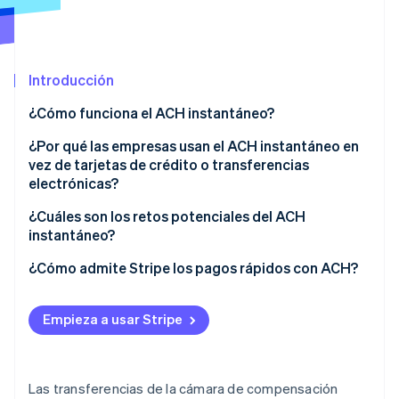
Sector público
Radar
Comercio minorista
Prevención de fraude
Atlas
Introducción
Constitución de una startup
Ecosystem
Climate
¿Cómo funciona el ACH instantáneo?
Eliminación de dióxido de carbono
Socios
¿Por qué las empresas usan el ACH instantáneo en
Stripe App Marketplace
Identity
vez de tarjetas de crédito o transferencias
Verificación de identidad en línea
electrónicas?
¿Cuáles son los retos potenciales del ACH
instantáneo?
¿Cómo admite Stripe los pagos rápidos con ACH?
Stripe Sessions 2026
Descubre cómo Stripe está construyendo la infraestructu
para la IA.
Empieza a usar Stripe
Ver ahora
Las transferencias de la cámara de compensación