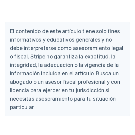
El contenido de este artículo tiene solo fines
Alemania
informativos y educativos generales y no
Deutsch
English
Australia
debe interpretarse como asesoramiento legal
English
o fiscal. Stripe no garantiza la exactitud, la
Austria
integridad, la adecuación o la vigencia de la
Deutsch
English
Bélgica
información incluida en el artículo. Busca un
Nederlands
Français
Deutsch
English
abogado o un asesor fiscal profesional y con
Brasil
Português
English
licencia para ejercer en tu jurisdicción si
Bulgaria
necesitas asesoramiento para tu situación
English
Canadá
particular.
English
Français
China continental
简体中文
English
Chipre