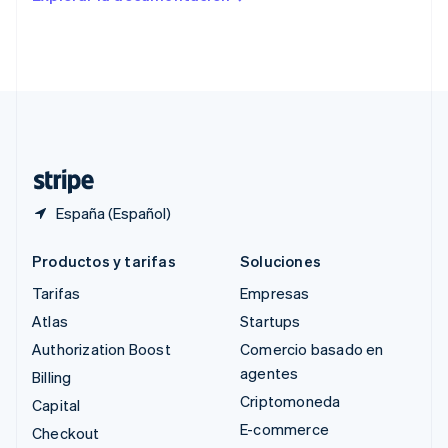
English
Singapur
English
简体中文
Suecia
Svenska
English
Suiza
Deutsch
Français
Italiano
English
Tailandia
ไทย
English
España (Español)
Productos y tarifas
Soluciones
Tarifas
Empresas
Atlas
Startups
Authorization Boost
Comercio basado en
agentes
Billing
Criptomoneda
Capital
E-commerce
Checkout