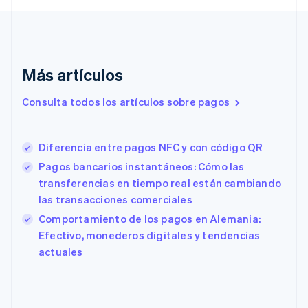
English
Croacia
English
Italiano
Dinamarca
English
Más artículos
Emiratos Árabes Unidos
English
Consulta todos los artículos sobre pagos
Eslovaquia
English
Eslovenia
Diferencia entre pagos NFC y con código QR
English
Italiano
España
Pagos bancarios instantáneos: Cómo las
Español
English
transferencias en tiempo real están cambiando
Estados Unidos
las transacciones comerciales
English
Español
简体中文
Estonia
Comportamiento de los pagos en Alemania:
English
Efectivo, monederos digitales y tendencias
Finlandia
actuales
English
Svenska
Francia
Français
English
Gibraltar