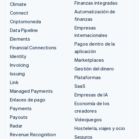
Finanzas integradas
Climate
Automatización de
Connect
finanzas
Criptomoneda
Empresas
Data Pipeline
internacionales
Elements
Pagos dentro de la
Financial Connections
aplicación
Identity
Marketplaces
Invoicing
Gestión del dinero
Issuing
Plataformas
Link
SaaS
Managed Payments
Empresas de IA
Enlaces de pago
Economía de los
Payments
creadores
Payouts
Videojuegos
Radar
Hostelería, viajes y ocio
Revenue Recognition
Seguros