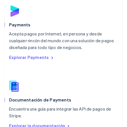
English
简体中文
Malta
English
México
Español
English
Payments
Noruega
Acepta pagos por Internet, en persona y desde
English
cualquier rincón del mundo con una solución de pagos
Nueva Zelanda
English
diseñada para todo tipo de negocios.
Países Bajos
Explorar Payments
Nederlands
English
Polonia
English
Portugal
Português
English
RAE de Hong Kong, China
English
简体中文
Documentación de Payments
Reino Unido
English
Encuentra una guía para integrar las API de pagos de
República Checa
Stripe.
English
Rumanía
Explorar la documentación