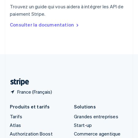
English
Trouvez un guide qui vous aidera à intégrer les API de
Singapour
paiement Stripe.
English
简体中文
Slovaquie
Consulter la documentation
English
Slovénie
English
Italiano
Suède
Svenska
English
Suisse
Deutsch
Français
Italiano
English
Thaïlande
ไทย
English
France (Français)
Produits et tarifs
Solutions
Tarifs
Grandes entreprises
Atlas
Start-up
Authorization Boost
Commerce agentique