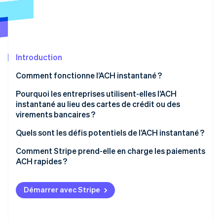
Découvrez les prochaines évolutions
Commerce en ligne
Radar
Prévention de la fraude
Écosystème
Atlas
Constitution de start-up
Introduction
Partenaires
Climate
Stripe App Marketplace
Comment fonctionne l’ACH instantané ?
Élimination du carbone
Pourquoi les entreprises utilisent-elles l’ACH
Identity
Vérification de l'identité
instantané au lieu des cartes de crédit ou des
virements bancaires ?
Quels sont les défis potentiels de l’ACH instantané ?
Comment Stripe prend-elle en charge les paiements
Stripe Sessions 2026
ACH rapides ?
Découvrez comment Stripe construit l’infrastructure écono
Regarder la vidéo
Démarrer avec Stripe