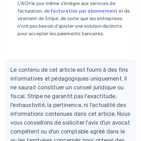
L'ACH le jour même s'intègre aux services de
facturation, de
facturation par abonnement
et de
virement de Stripe, de sorte que les entreprises
n'ont pas besoin d'ajouter une solution distincte
pour accepter les paiements bancaires.
Allemagne
Le contenu de cet article est fourni à des fins
Deutsch
English
Australie
informatives et pédagogiques uniquement. Il
English
ne saurait constituer un conseil juridique ou
Autriche
Deutsch
English
fiscal. Stripe ne garantit pas l'exactitude,
Belgique
l'exhaustivité, la pertinence, ni l'actualité des
Nederlands
Français
Deutsch
English
Brésil
informations contenues dans cet article. Nous
Português
English
vous conseillons de solliciter l'avis d'un avocat
Bulgarie
compétent ou d'un comptable agréé dans le
English
Canada
ou les territoires concernés pour obtenir des