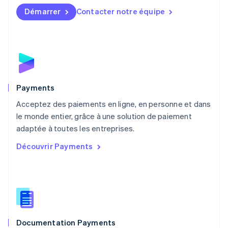
English
简体中文
Démarrer
Contacter notre équipe
Malte
English
Mexique
Español
English
Norvège
English
Nouvelle-Zélande
English
Payments
Pays-Bas
Acceptez des paiements en ligne, en personne et dans
Nederlands
English
le monde entier, grâce à une solution de paiement
Pologne
English
adaptée à toutes les entreprises.
Portugal
Découvrir Payments
Português
English
R.A.S. de Hong Kong, Chine
English
简体中文
République tchèque
English
Roumanie
English
Documentation Payments
Royaume-Uni