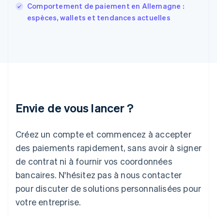
English
Comportement de paiement en Allemagne :
Grèce
espèces, wallets et tendances actuelles
English
Hongrie
English
Inde
English
Irlande
English
Italie
Italiano
English
Envie de vous lancer ?
Japon
日本語
English
Créez un compte et commencez à accepter
Lettonie
English
des paiements rapidement, sans avoir à signer
Liechtenstein
de contrat ni à fournir vos coordonnées
Deutsch
English
Lituanie
bancaires. N'hésitez pas à nous contacter
English
pour discuter de solutions personnalisées pour
Luxembourg
votre entreprise.
Français
Deutsch
English
Malaisie