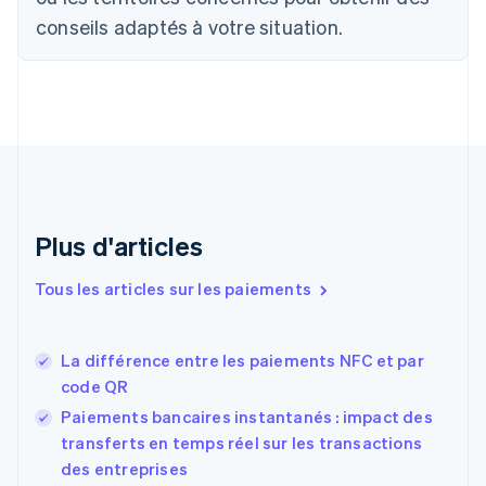
English
Français
conseils adaptés à votre situation.
Chine continentale
简体中文
English
Chypre
English
Croatie
English
Italiano
Danemark
English
Émirats arabes unis
English
Plus d'articles
Espagne
Español
English
Tous les articles sur les paiements
Estonie
English
États-Unis
La différence entre les paiements NFC et par
English
Español
简体中文
code QR
Finlande
English
Svenska
Paiements bancaires instantanés : impact des
France
transferts en temps réel sur les transactions
Français
English
des entreprises
Gibraltar