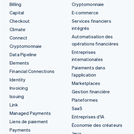
Billing
Cryptomonnaie
Capital
E-commerce
Checkout
Services financiers
intégrés
Climate
Automatisation des
Connect
opérations financières
Cryptomonnaie
Entreprises
Data Pipeline
internationales
Elements
Paiements dans
Financial Connections
l’application
Identity
Marketplaces
Invoicing
Gestion financière
Issuing
Plateformes
Link
SaaS
Managed Payments
Entreprises d'IA
Liens de paiement
Économie des créateurs
Payments
Jeux