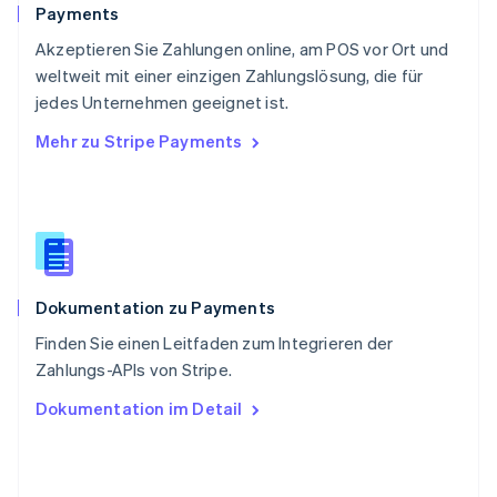
Schweiz
Payments
Deutsch
Français
Italiano
English
Akzeptieren Sie Zahlungen online, am POS vor Ort und
Singapur
English
简体中文
weltweit mit einer einzigen Zahlungslösung, die für
Slowakei
jedes Unternehmen geeignet ist.
English
Mehr zu Stripe Payments
Slowenien
English
Italiano
Sonderverwaltungsregion Hongkong,
China
English
简体中文
Spanien
Español
English
Dokumentation zu Payments
Thailand
ไทย
English
Finden Sie einen Leitfaden zum Integrieren der
Tschechische Republik
Zahlungs-APIs von Stripe.
English
Ungarn
Dokumentation im Detail
English
Vereinigte Arabische Emirate
English
Vereinigte Staaten