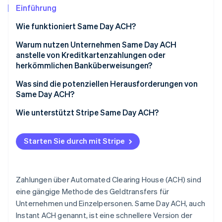
Betrugsprävention
Ecosystem
Einführung
Atlas
Wie funktioniert Same Day ACH?
Start-up-Gründung
Partner
Stripe App-Marktplatz
Climate
Warum nutzen Unternehmen Same Day ACH
CO₂-Entnahme
anstelle von Kreditkartenzahlungen oder
herkömmlichen Banküberweisungen?
Identity
Online-Identitätsprüfung
Was sind die potenziellen Herausforderungen von
Same Day ACH?
Wie unterstützt Stripe Same Day ACH?
Stripe-Sessions 2026
Starten Sie durch mit Stripe
Erfahren Sie, wie Stripe Lösungen für die Wirts
Jetzt ansehen
Zahlungen über Automated Clearing House (ACH) sind
eine gängige Methode des Geldtransfers für
Unternehmen und Einzelpersonen. Same Day ACH, auch
Instant ACH genannt, ist eine schnellere Version der