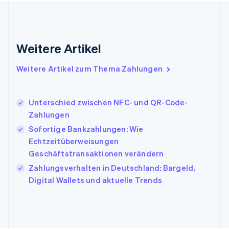
Griechenland
English
Indien
English
Weitere Artikel
Irland
English
Italien
Weitere Artikel zum Thema Zahlungen
Italiano
English
Japan
日本語
English
Unterschied zwischen NFC- und QR-Code-
Kanada
Zahlungen
English
Français
Sofortige Bankzahlungen: Wie
Kroatien
English
Italiano
Echtzeitüberweisungen
Lettland
Geschäftstransaktionen verändern
English
Zahlungsverhalten in Deutschland: Bargeld,
Liechtenstein
Digital Wallets und aktuelle Trends
Deutsch
English
Litauen
English
Luxemburg
Français
Deutsch
English