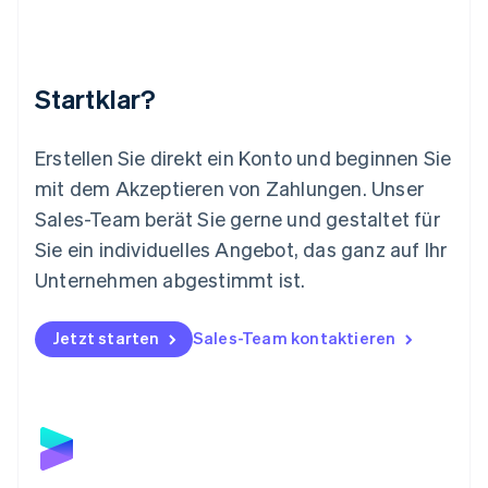
Malaysia
English
简体中文
Malta
English
Startklar?
Mexiko
Español
English
Neuseeland
Erstellen Sie direkt ein Konto und beginnen Sie
English
mit dem Akzeptieren von Zahlungen. Unser
Niederlande
Nederlands
English
Sales-Team berät Sie gerne und gestaltet für
Norwegen
Sie ein individuelles Angebot, das ganz auf Ihr
English
Österreich
Unternehmen abgestimmt ist.
Deutsch
English
Polen
Jetzt starten
Sales-Team kontaktieren
English
Portugal
Português
English
Rumänien
English
Schweden
Svenska
English