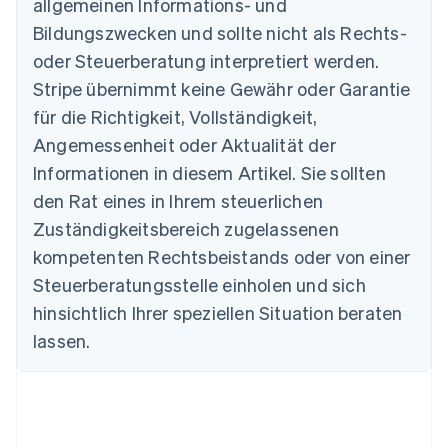
allgemeinen Informations- und
Australien
Bildungszwecken und sollte nicht als Rechts-
English
Belgien
oder Steuerberatung interpretiert werden.
Nederlands
Français
Deutsch
English
Stripe übernimmt keine Gewähr oder Garantie
Brasilien
für die Richtigkeit, Vollständigkeit,
Português
English
Bulgarien
Angemessenheit oder Aktualität der
English
Informationen in diesem Artikel. Sie sollten
Dänemark
English
den Rat eines in Ihrem steuerlichen
Deutschland
Zuständigkeitsbereich zugelassenen
Deutsch
English
Estland
kompetenten Rechtsbeistands oder von einer
English
Steuerberatungsstelle einholen und sich
Festlandchina
hinsichtlich Ihrer speziellen Situation beraten
简体中文
English
Finnland
lassen.
English
Svenska
Frankreich
Français
English
Gibraltar
English