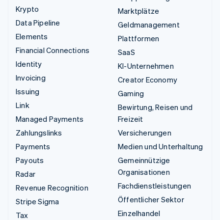
Krypto
Marktplätze
Data Pipeline
Geldmanagement
Elements
Plattformen
Financial Connections
SaaS
Identity
KI-Unternehmen
Invoicing
Creator Economy
Issuing
Gaming
Link
Bewirtung, Reisen und
Managed Payments
Freizeit
Zahlungslinks
Versicherungen
Payments
Medien und Unterhaltung
Payouts
Gemeinnützige
Organisationen
Radar
Fachdienstleistungen
Revenue Recognition
Öffentlicher Sektor
Stripe Sigma
Einzelhandel
Tax