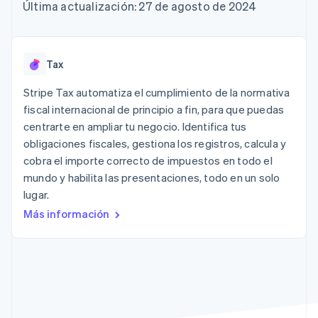
Métodos de
Recognition
Empresa
Última actualización: 27 de agosto de 2024
aplicación
suscripciones
pago
Automatización
Marketplaces
Ofrecer facturación
Acceso a más
contable
Hoja de ruta del
Gestión del dinero
basada en el consumo
de 125
Stripe Sigma
producto
Plataformas
Emitir tarjetas virtuales
Terminal
Informes
Stripe Sessions:
SaaS
con stablecoins
Tax
Pagos en
personalizados
nuestro evento anual
Aprovisiona y gestiona
persona
Data Pipeline
Empleo
servicios con agentes
Stripe Tax automatiza el cumplimiento de la normativa
Authorization
Sincronización
Sala de prensa
fiscal internacional de principio a fin, para que puedas
Boost
de datos
Stripe Press
Por sector
Optimizaciones
centrarte en ampliar tu negocio. Identifica tus
de aceptación
obligaciones fiscales, gestiona los registros, calcula y
Recursos
Link
Empresas de IA
cobra el importe correcto de impuestos en todo el
Proceso de
Economía de los
Contacto
creadores
Integraciones de
compra
mundo y habilita las presentaciones, todo en un solo
Videojuegos
aplicaciones
acelerado
Financial
Contacta con ventas
lugar.
Hostelería, viajes y ocio
Muestras de código
Connections
Conviértete en socio
Blog de
Más información
Datos de ctas.
Seguros
desarrolladores
financieras
Medios de
Estado de la API
vinculadas
comunicación y
entretenimiento
Entidades sin ánimo de
Más
lucro
Product roadmap
Servicios para
Descubre lo que viene
profesionales