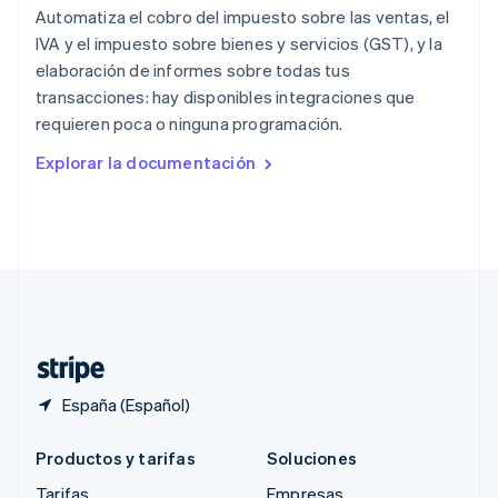
Automatiza el cobro del impuesto sobre las ventas, el
RAE de Hong Kong, China
English
简体中文
IVA y el impuesto sobre bienes y servicios (GST), y la
Reino Unido
elaboración de informes sobre todas tus
English
transacciones: hay disponibles integraciones que
República Checa
requieren poca o ninguna programación.
English
Rumanía
Explorar la documentación
English
Singapur
English
简体中文
Suecia
Svenska
English
Suiza
Deutsch
Français
Italiano
English
Tailandia
ไทย
English
España (Español)
Productos y tarifas
Soluciones
Tarifas
Empresas