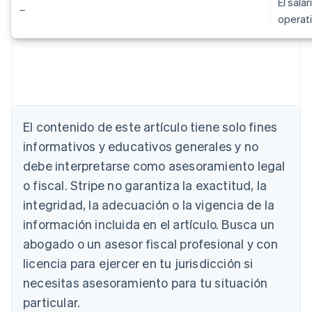
El sala
operat
El contenido de este artículo tiene solo fines
informativos y educativos generales y no
debe interpretarse como asesoramiento legal
Alemania
o fiscal. Stripe no garantiza la exactitud, la
Deutsch
English
integridad, la adecuación o la vigencia de la
Australia
información incluida en el artículo. Busca un
English
Austria
abogado o un asesor fiscal profesional y con
Deutsch
English
licencia para ejercer en tu jurisdicción si
Bélgica
necesitas asesoramiento para tu situación
Nederlands
Français
Deutsch
English
Brasil
particular.
Português
English