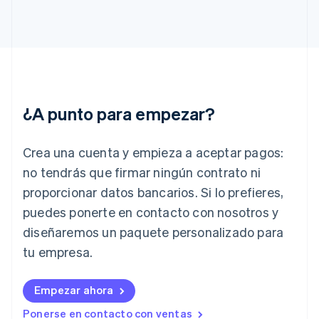
Estonia
English
Finlandia
English
Svenska
Francia
Français
English
Gibraltar
¿A punto para empezar?
English
Grecia
English
Crea una cuenta y empieza a aceptar pagos:
Hungría
English
no tendrás que firmar ningún contrato ni
India
proporcionar datos bancarios. Si lo prefieres,
English
Irlanda
puedes ponerte en contacto con nosotros y
English
diseñaremos un paquete personalizado para
Italia
tu empresa.
Italiano
English
Japón
日本語
English
Empezar ahora
Letonia
Ponerse en contacto con ventas
English