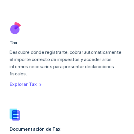
Liechtenstein
Deutsch
English
Lituania
English
Luxemburgo
Français
Deutsch
English
Malasia
Tax
English
简体中文
Descubre dónde registrarte, cobrar automáticamente
Malta
English
el importe correcto de impuestos y acceder a los
México
informes necesarios para presentar declaraciones
Español
English
fiscales.
Noruega
English
Explorar Tax
Nueva Zelanda
English
Países Bajos
Nederlands
English
Polonia
English
Portugal
Documentación de Tax
Português
English