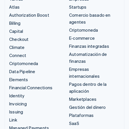
Atlas
Startups
Authorization Boost
Comercio basado en
agentes
Billing
Criptomoneda
Capital
E-commerce
Checkout
Finanzas integradas
Climate
Automatización de
Connect
finanzas
Criptomoneda
Empresas
Data Pipeline
internacionales
Elements
Pagos dentro de la
Financial Connections
aplicación
Identity
Marketplaces
Invoicing
Gestión del dinero
Issuing
Plataformas
Link
SaaS
Managed Payments