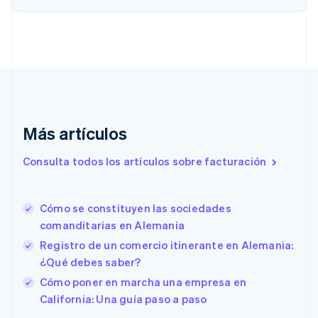
Bulgaria
English
Canadá
English
Français
China continental
简体中文
English
Chipre
English
Croacia
Más artículos
English
Italiano
Dinamarca
Consulta todos los artículos sobre facturación
English
Emiratos Árabes Unidos
English
Cómo se constituyen las sociedades
Eslovaquia
comanditarias en Alemania
English
Eslovenia
Registro de un comercio itinerante en Alemania:
English
Italiano
¿Qué debes saber?
España
Cómo poner en marcha una empresa en
Español
English
California: Una guía paso a paso
Estados Unidos
English
Español
简体中文