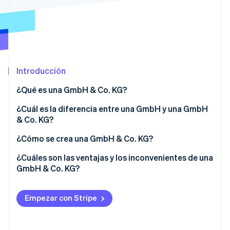
Sector público
Radar
Comercio minorista
Prevención de fraude
Atlas
Constitución de una startup
Ecosystem
Climate
Introducción
Eliminación de dióxido de carbono
Socios
Stripe App Marketplace
Identity
¿Qué es una GmbH & Co. KG?
Verificación de identidad en línea
Responsabilidad
¿Cuál es la diferencia entre una GmbH y una GmbH
& Co. KG?
Disposiciones legales
Normativa fiscal
¿Cómo se crea una GmbH & Co. KG?
Responsabilidad
¿Cuáles son las ventajas y los inconvenientes de una
Stripe Sessions 2026
Descubre cómo Stripe está construyendo la infraestructu
GmbH & Co. KG?
Gestión
para la IA.
Ver ahora
Ventajas de una GmbH & Co. KG
Capital social
Empezar con Stripe
Inconvenientes de una GmbH & Co. KG
Obligaciones en materia de información