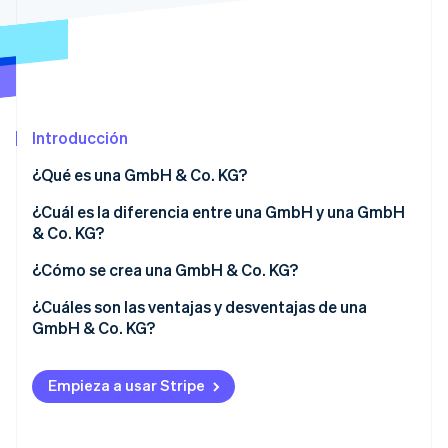
Radar
Prevención de fraude
Ecosistema
Atlas
Constitución de una startup
Socios
Climate
Stripe App Marketplace
Introducción
Eliminación de dióxido de carbono
Identity
¿Qué es una GmbH & Co. KG?
Verificación de identidad en línea
Responsabilidad
¿Cuál es la diferencia entre una GmbH y una GmbH
& Co. KG?
Disposiciones legales
Normativa fiscal
¿Cómo se crea una GmbH & Co. KG?
Responsabilidad
¿Cuáles son las ventajas y desventajas de una
Sesiones de Stripe 2026
Descubre cómo Stripe construye la infraestructura económi
GmbH & Co. KG?
Gestión
Mirar ahora
Ventajas de una GmbH & Co. KG
Capital social
Empieza a usar Stripe
Desventajas de una GmbH & Co. KG
Obligaciones de divulgación