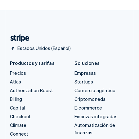
Suecia
Svenska
English
Suiza
Deutsch
Français
Italiano
English
Tailandia
ไทย
English
Estados Unidos (Español)
Productos y tarifas
Soluciones
Precios
Empresas
Atlas
Startups
Authorization Boost
Comercio agéntico
Billing
Criptomoneda
Capital
E-commerce
Checkout
Finanzas integradas
Climate
Automatización de
finanzas
Connect