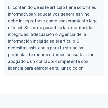
El contenido de este artículo tiene solo fines
Alemania
informativos y educativos generales y no
Deutsch
English
debe interpretarse como asesoramiento legal
Australia
o fiscal. Stripe no garantiza la exactitud, la
English
Austria
integridad, adecuación o vigencia de la
Deutsch
English
información incluida en el artículo. Si
Bélgica
necesitas asistencia para tu situación
Nederlands
Français
Deutsch
English
Brasil
particular, te recomendamos consultar a un
Português
English
abogado o un contador competente con
Bulgaria
English
licencia para ejercer en tu jurisdicción.
Canadá
English
Français
China continental
简体中文
English
Chipre
English
Croacia
English
Italiano