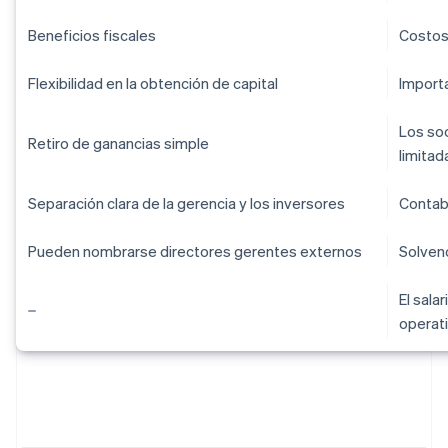
Beneficios fiscales
Costos
Flexibilidad en la obtención de capital
Import
Los soc
Retiro de ganancias simple
limitad
Separación clara de la gerencia y los inversores
Contab
Pueden nombrarse directores gerentes externos
Solvenc
El sala
operat