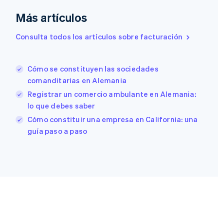
Dinamarca
English
Más artículos
Emiratos Árabes Unidos
English
Consulta todos los artículos sobre facturación
Eslovaquia
English
Eslovenia
Cómo se constituyen las sociedades
English
Italiano
comanditarias en Alemania
España
Registrar un comercio ambulante en Alemania:
Español
English
Estados Unidos
lo que debes saber
English
Español
简体中文
Cómo constituir una empresa en California: una
Estonia
guía paso a paso
English
Finlandia
English
Svenska
Francia
Français
English
Gibraltar
English
Grecia
English