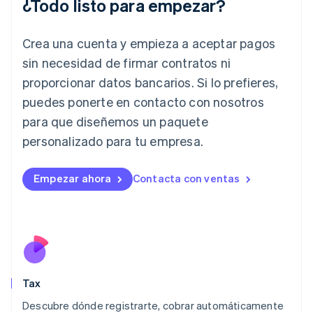
¿Todo listo para empezar?
Hungría
English
India
Crea una cuenta y empieza a aceptar pagos
English
Irlanda
sin necesidad de firmar contratos ni
English
proporcionar datos bancarios. Si lo prefieres,
Italia
puedes ponerte en contacto con nosotros
Italiano
English
para que diseñemos un paquete
Japón
日本語
English
personalizado para tu empresa.
Letonia
English
Liechtenstein
Empezar ahora
Contacta con ventas
Deutsch
English
Lituania
English
Luxemburgo
Français
Deutsch
English
Malasia
English
简体中文
Tax
Malta
English
Descubre dónde registrarte, cobrar automáticamente