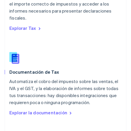
México
el importe correcto de impuestos y acceder a los
Español
English
informes necesarios para presentar declaraciones
Noruega
fiscales.
English
Nueva Zelandia
Explorar Tax
English
Países Bajos
Nederlands
English
Polonia
English
Portugal
Português
English
Documentación de Tax
RAE de Hong Kong, China
English
简体中文
Automatiza el cobro del impuesto sobre las ventas, el
Reino Unido
IVA y el GST, y la elaboración de informes sobre todas
English
tus transacciones: hay disponibles integraciones que
República Checa
requieren poca o ninguna programación.
English
Rumania
Explorar la documentación
English
Singapur
English
简体中文