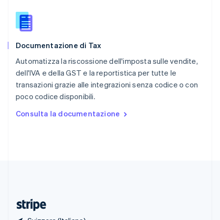
Romania
English
Singapore
English
简体中文
Documentazione di Tax
Slovacchia
English
Automatizza la riscossione dell'imposta sulle vendite,
Slovenia
dell'IVA e della GST e la reportistica per tutte le
English
Italiano
transazioni grazie alle integrazioni senza codice o con
Spagna
poco codice disponibili.
Español
English
Stati Uniti
Consulta la documentazione
English
Español
简体中文
Svezia
Svenska
English
Svizzera
Deutsch
Français
Italiano
English
Thailandia
ไทย
English
Ungheria
English