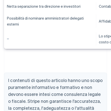
Netta separazione tra direzione e investitori
Contab
Possibilità di nominare amministratori delegati
Affidab
esterni
Lo stip
costo 
I contenuti di questo articolo hanno uno scopo
Australia
puramente informativo e formativo e non
English
devono essere intesi come consulenza legale
Austria
o fiscale. Stripe non garantisce l'accuratezza,
Deutsch
English
Belgio
la completezza, l'adeguatezza o l'attualità