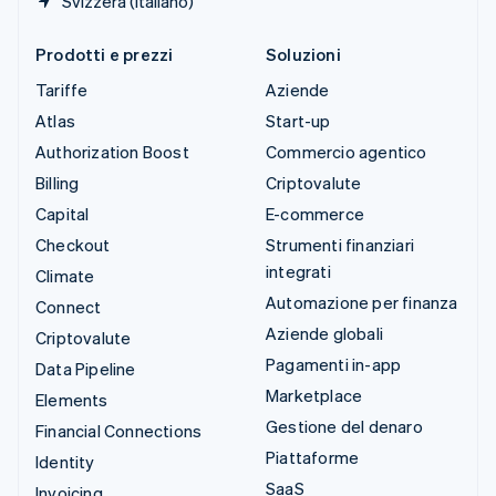
Svizzera (Italiano)
Prodotti e prezzi
Soluzioni
Tariffe
Aziende
Atlas
Start-up
Authorization Boost
Commercio agentico
Billing
Criptovalute
Capital
E-commerce
Checkout
Strumenti finanziari
integrati
Climate
Automazione per finanza
Connect
Aziende globali
Criptovalute
Pagamenti in-app
Data Pipeline
Marketplace
Elements
Gestione del denaro
Financial Connections
Piattaforme
Identity
SaaS
Invoicing