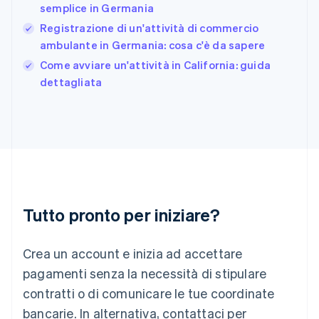
Français
English
semplice in Germania
Germania
Registrazione di un'attività di commercio
Deutsch
English
Giappone
ambulante in Germania: cosa c'è da sapere
日本語
English
Come avviare un'attività in California: guida
Gibilterra
dettagliata
English
Grecia
English
India
English
Irlanda
English
Italia
Italiano
English
Tutto pronto per iniziare?
Lettonia
English
Liechtenstein
Crea un account e inizia ad accettare
Deutsch
English
Lituania
pagamenti senza la necessità di stipulare
English
contratti o di comunicare le tue coordinate
Lussemburgo
bancarie. In alternativa, contattaci per