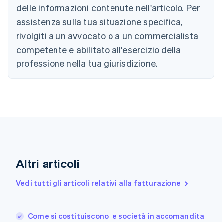
Nederlands
Français
Deutsch
English
delle informazioni contenute nell'articolo. Per
Brasile
assistenza sulla tua situazione specifica,
Português
English
Bulgaria
rivolgiti a un avvocato o a un commercialista
English
competente e abilitato all'esercizio della
Canada
English
Français
professione nella tua giurisdizione.
Cina continentale
简体中文
English
Cipro
English
Croazia
English
Italiano
Danimarca
English
Emirati Arabi Uniti
English
Altri articoli
Estonia
English
Vedi tutti gli articoli relativi alla fatturazione
Finlandia
English
Svenska
Francia
Come si costituiscono le società in accomandita