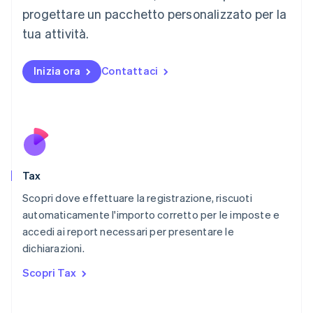
Français
Deutsch
English
progettare un pacchetto personalizzato per la
Malaysia
English
简体中文
tua attività.
Malta
English
Messico
Inizia ora
Contattaci
Español
English
Norvegia
English
Nuova Zelanda
English
Paesi Bassi
Nederlands
English
Tax
Polonia
English
Scopri dove effettuare la registrazione, riscuoti
Portogallo
automaticamente l'importo corretto per le imposte e
Português
English
accedi ai report necessari per presentare le
RAS di Hong Kong, Cina
dichiarazioni.
English
简体中文
Regno Unito
Scopri Tax
English
Repubblica Ceca
English