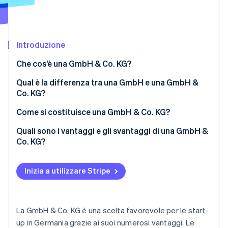
Scopri cosa ti aspetta
Radar
Ecosistema
Prevenzione delle frodi
Introduzione
Partner
Atlas
Stripe App Marketplace
Costituzione di start-up
Che cos’è una GmbH & Co. KG?
Climate
Rimozione del carbonio
Responsabilità
Qual è la differenza tra una GmbH e una GmbH &
Co. KG?
Identity
Disposizioni di legge
Verifica online dell'identità
Normative fiscali
Come si costituisce una GmbH & Co. KG?
Responsabilità
Quali sono i vantaggi e gli svantaggi di una GmbH &
Co. KG?
Gestione
Vantaggi di una GmbH & Co. KG
Stripe Sessions 2026
Capitale sociale
Inizia a utilizzare Stripe
Scopri come Stripe sta costruendo l'infrastruttura economi
Svantaggi di una GmbH & Co. KG
Guarda ora
Obblighi informativi
La GmbH & Co. KG è una scelta favorevole per le start-
up in Germania grazie ai suoi numerosi vantaggi. Le