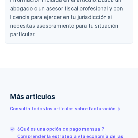
Nederlands
Français
Deutsch
English
abogado o un asesor fiscal profesional y con
Brasil
Português
English
licencia para ejercer en tu jurisdicción si
Bulgaria
necesitas asesoramiento para tu situación
English
Canadá
particular.
English
Français
China continental
简体中文
English
Chipre
English
Croacia
English
Italiano
Dinamarca
English
Más artículos
Emiratos Árabes Unidos
English
Consulta todos los artículos sobre facturación
Eslovaquia
English
Eslovenia
¿Qué es una opción de pago mensual?
English
Italiano
España
Comprender la estrategia y la economía de las