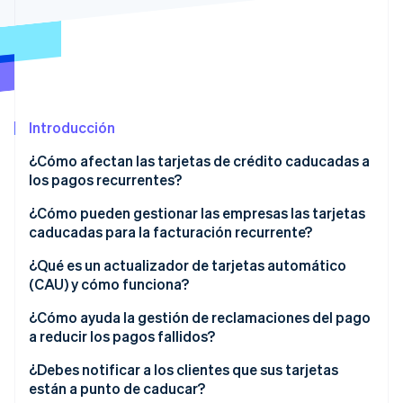
Sector público
Radar
Comercio minorista
Prevención de fraude
Atlas
Constitución de una startup
Ecosystem
Climate
Introducción
Eliminación de dióxido de carbono
Socios
Stripe App Marketplace
Identity
¿Cómo afectan las tarjetas de crédito caducadas a
Verificación de identidad en línea
los pagos recurrentes?
¿Cómo pueden gestionar las empresas las tarjetas
caducadas para la facturación recurrente?
Monitoriza las próximas caducidades
¿Qué es un actualizador de tarjetas automático
Stripe Sessions 2026
(CAU) y cómo funciona?
Descubre cómo Stripe está construyendo la infraestructu
Notifica a los clientes con antelación
para la IA.
¿Cómo ayuda la gestión de reclamaciones del pago
Ver ahora
Facilita las actualizaciones
a reducir los pagos fallidos?
Prepara un proceso sólido de reclamación del pago
Reintentos de pagos
¿Debes notificar a los clientes que sus tarjetas
están a punto de caducar?
Ofrece un método de pago secundario
Notificaciones para el cliente