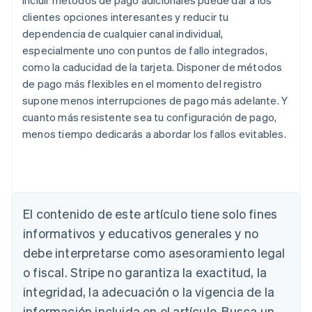
Incluir métodos de pago adicionales puede dar a los
clientes opciones interesantes y reducir tu
dependencia de cualquier canal individual,
especialmente uno con puntos de fallo integrados,
como la caducidad de la tarjeta. Disponer de métodos
de pago más flexibles en el momento del registro
supone menos interrupciones de pago más adelante. Y
cuanto más resistente sea tu configuración de pago,
menos tiempo dedicarás a abordar los fallos evitables.
El contenido de este artículo tiene solo fines
Alemania
informativos y educativos generales y no
Deutsch
English
Australia
debe interpretarse como asesoramiento legal
English
o fiscal. Stripe no garantiza la exactitud, la
Austria
integridad, la adecuación o la vigencia de la
Deutsch
English
Bélgica
información incluida en el artículo. Busca un