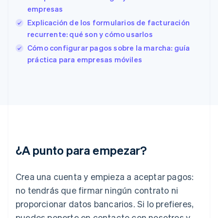
Español
English
empresas
Estados Unidos
Explicación de los formularios de facturación
English
Español
简体中文
Estonia
recurrente: qué son y cómo usarlos
English
Cómo configurar pagos sobre la marcha: guía
Finlandia
práctica para empresas móviles
English
Svenska
Francia
Français
English
Gibraltar
English
Grecia
English
Hungría
English
¿A punto para empezar?
India
English
Irlanda
Crea una cuenta y empieza a aceptar pagos:
English
no tendrás que firmar ningún contrato ni
Italia
proporcionar datos bancarios. Si lo prefieres,
Italiano
English
Japón
puedes ponerte en contacto con nosotros y