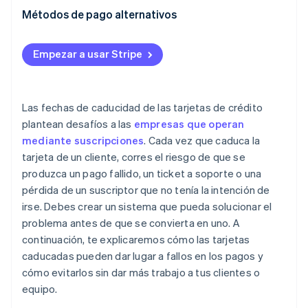
Métodos de pago alternativos
Usa un actualizador de tarjetas automático (CAU)
Períodos de gracia
Adeudos directos
Empezar a usar Stripe
Monederos digitales
Pay-by-bank y banca abierta
Las fechas de caducidad de las tarjetas de crédito
Método de pago secundario
plantean desafíos a las
empresas que operan
mediante suscripciones
. Cada vez que caduca la
Métodos de pago locales
tarjeta de un cliente, corres el riesgo de que se
produzca un pago fallido, un ticket a soporte o una
pérdida de un suscriptor que no tenía la intención de
irse. Debes crear un sistema que pueda solucionar el
problema antes de que se convierta en uno. A
continuación, te explicaremos cómo las tarjetas
caducadas pueden dar lugar a fallos en los pagos y
cómo evitarlos sin dar más trabajo a tus clientes o
equipo.