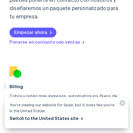
日本語
English
diseñaremos un paquete personalizado para
Letonia
English
tu empresa.
Liechtenstein
Deutsch
English
Empezar ahora
Lituania
English
Ponerse en contacto con ventas
Luxemburgo
Français
Deutsch
English
Malasia
English
简体中文
Malta
English
México
Español
English
Billing
Noruega
Cobra y retén más ingresos, automatiza los flujos de
English
trabajo de gestión de ingresos y acepta pagos a nivel
Nueva Zelanda
You’re viewing our website for Spain, but it looks like you’re
English
internacional.
in the United States.
Países Bajos
Switch to the United States site
Explorar Billing
Nederlands
English
Polonia