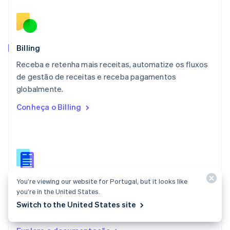
English
简体中文
Malta
English
México
Español
English
Billing
Noruega
Receba e retenha mais receitas, automatize os fluxos
English
de gestão de receitas e receba pagamentos
Nova Zelândia
English
globalmente.
Países Baixos
Conheça o Billing
Nederlands
English
Polônia
English
Portugal
Português
English
RAE de Hong Kong, China
English
简体中文
You’re viewing our website for Portugal, but it looks like
Documentação do Billing
Reino Unido
you’re in the United States.
English
Crie e gerencie assinaturas, rastreie seu uso e emita
Switch to the United States site
República Tcheca
faturas.
English
Romênia