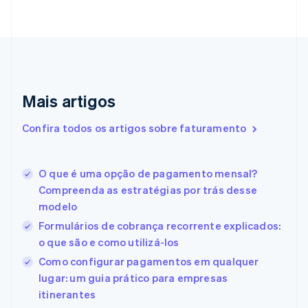
English
Croácia
English
Italiano
Dinamarca
English
Emirados Árabes Unidos
English
Mais artigos
Eslováquia
English
Confira todos os artigos sobre faturamento
Eslovênia
English
Italiano
Espanha
O que é uma opção de pagamento mensal?
Español
English
Compreenda as estratégias por trás desse
Estados Unidos
modelo
English
Español
简体中文
Estônia
Formulários de cobrança recorrente explicados:
English
o que são e como utilizá-los
Finlândia
Como configurar pagamentos em qualquer
English
Svenska
França
lugar: um guia prático para empresas
Français
English
itinerantes
Gibraltar