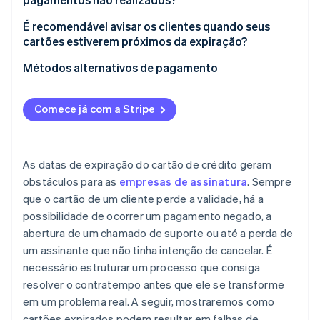
Criar um fluxo de cobrança consistente
Novas tentativas de pagamento
É recomendável avisar os clientes quando seus
cartões estiverem próximos da expiração?
Ofereça métodos de pagamento adicionais
Notificações ao cliente
Métodos alternativos de pagamento
Ative o atualizador automático de cartões (CAU)
Períodos de carência
Débitos automáticos
Comece já com a Stripe
Carteiras digitais
Pay by Bank e open banking
As datas de expiração do cartão de crédito geram
Métodos de pagamento alternativos
obstáculos para as
empresas de assinatura
. Sempre
que o cartão de um cliente perde a validade, há a
Formas de pagamento locais
possibilidade de ocorrer um pagamento negado, a
abertura de um chamado de suporte ou até a perda de
um assinante que não tinha intenção de cancelar. É
necessário estruturar um processo que consiga
resolver o contratempo antes que ele se transforme
em um problema real. A seguir, mostraremos como
cartões expirados podem resultar em falhas de