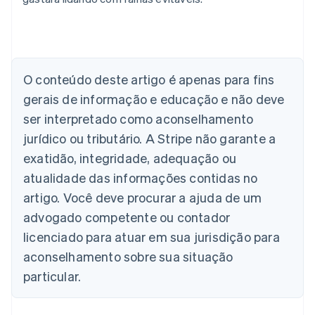
O conteúdo deste artigo é apenas para fins
Alemanha
gerais de informação e educação e não deve
Deutsch
English
Austrália
ser interpretado como aconselhamento
English
jurídico ou tributário. A Stripe não garante a
Áustria
Deutsch
English
exatidão, integridade, adequação ou
Bélgica
atualidade das informações contidas no
Nederlands
Français
Deutsch
English
Brasil
artigo. Você deve procurar a ajuda de um
Português
English
advogado competente ou contador
Bulgária
licenciado para atuar em sua jurisdição para
English
Canadá
aconselhamento sobre sua situação
English
Français
particular.
China continental
简体中文
English
Chipre