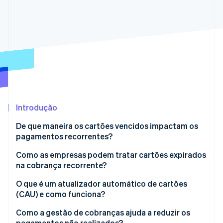
Veja o que está chegando
Radar
Ecossistema
Prevenção de fraudes
Parceiros
Atlas
Stripe App Marketplace
Incorporação de startups
Climate
Remoção de carbono
Identity
Verificação de identidade
Introdução
De que maneira os cartões vencidos impactam os
pagamentos recorrentes?
Como as empresas podem tratar cartões expirados
Stripe Sessions 2026
na cobrança recorrente?
Veja como a Stripe está construindo a infraestrutura econ
Assista agora
Acompanhar os cartões próximos da expiração
O que é um atualizador automático de cartões
(CAU) e como funciona?
Avisar o cliente antecipadamente
Como a gestão de cobranças ajuda a reduzir os
Torne simples a atualização
pagamentos não realizados?