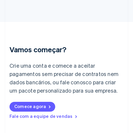
English
Grécia
English
Hungria
English
Índia
English
Irlanda
Vamos começar?
English
Itália
Crie uma conta e comece a aceitar
Italiano
English
Japão
pagamentos sem precisar de contratos nem
日本語
English
dados bancários, ou fale conosco para criar
Letônia
English
um pacote personalizado para sua empresa.
Liechtenstein
Deutsch
English
Comece agora
Lituânia
English
Fale com a equipe de vendas
Luxemburgo
Français
Deutsch
English
Malásia