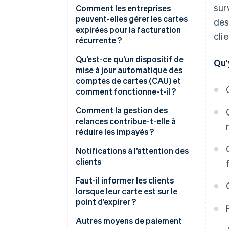
sur
Comment les entreprises
peuvent-elles gérer les cartes
des
expirées pour la facturation
cli
récurrente ?
Surveiller les expirations à venir
Qu’est-ce qu’un dispositif de
Qu'
mise à jour automatique des
Informer les clients à l’avance
comptes de cartes (CAU) et
comment fonctionne-t-il ?
Facilitez les mises à jour
Comment la gestion des
Préparez un processus de
relances contribue-t-elle à
relance solide
réduire les impayés ?
Ajouter un moyen de paiement
Relances des paiements
Notifications à l’attention des
secondaire
clients
Utilisez un service de mise à jour
Délais de grâce
Faut-il informer les clients
automatique des comptes de
lorsque leur carte est sur le
cartes (CAU)
point d’expirer ?
Autres moyens de paiement