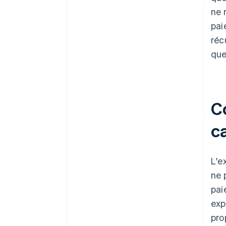
ne 
pai
réc
que
C
ca
L'e
ne 
pai
exp
pro