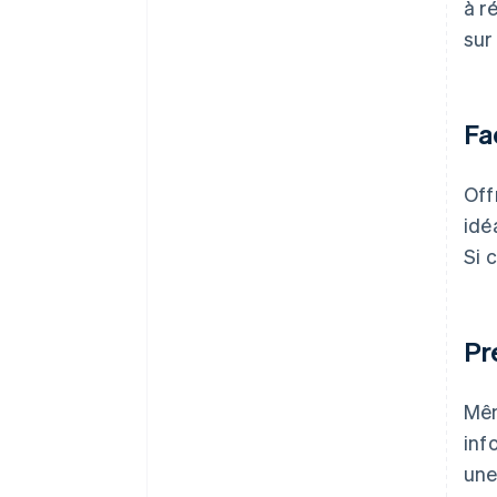
à r
sur
Fa
Off
idé
Si 
Pr
Mêm
inf
une