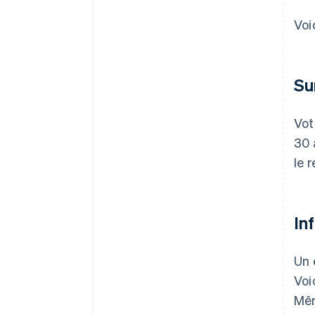
Voi
Su
Vot
30 
le 
In
Un 
Voi
Mêm