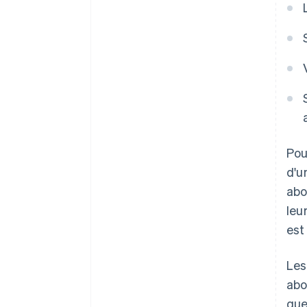
Pou
d'u
abo
leu
est
Les
abo
que