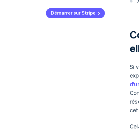
Prélèvements automatiques
Démarrer sur Stripe
Portefeuilles numériques
Paiement par virement bancaire
C
et open banking
el
Moyens de paiement
secondaires
Moyens de paiement locaux
Si 
exp
d'u
Con
rés
cet
Cel