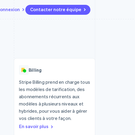
onnexion
Contacter notre équipe
Ressources
Écosystème
Contact
t marketplaces
Plus
Intégrations d'applications
Partenaires
Contacter notre équipe
Product roadmap
elle
Exemples de code
Stripe App Marketplace
Devenir partenaire
Découvrez les prochaines
r les
Blog des développeurs
évolutions
rs
État de l'API
 platforms
Radar
ciers intégrés
Billing
Prévention de la fraude
ratif
es et virtuelles
Atlas
Stripe Billing prend en charge tous
Constitution de start-up
les modèles de tarification, des
Climate
abonnements récurrents aux
Élimination du carbone
modèles à plusieurs niveaux et
Identity
hybrides, pour vous aider à gérer
Vérification de l'identité
vos clients à votre façon.
En savoir plus