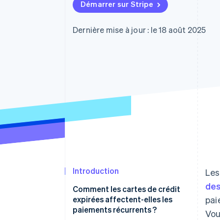
Authorization Boost
Démarrer sur Stripe
Acceptation optimisée
Link
Paiements accélérés
Dernière mise à jour : le 18 août 2025
Financial Connections
Comptes financiers associés
Introduction
Les
de
Comment les cartes de crédit
expirées affectent-elles les
pai
paiements récurrents ?
Vou