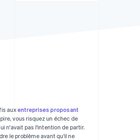
Stripe Sessions 2026
Découvrez comment
Stripe construit
l’infrastructure
économique de l’IA.
Regarder la vidéo
fis aux
entreprises proposant
xpire, vous risquez un échec de
 n'avait pas l'intention de partir.
e le problème avant qu'il ne