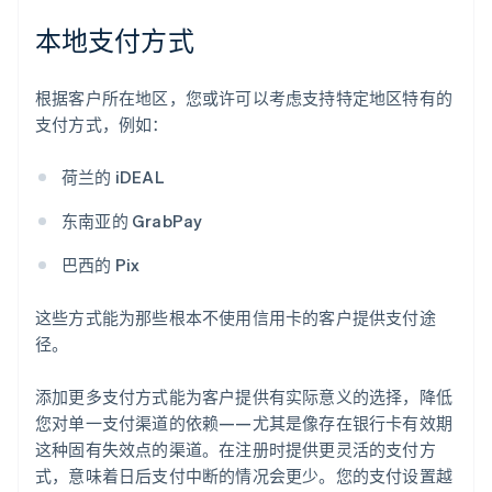
本地支付方式
根据客户所在地区，您或许可以考虑支持特定地区特有的
支付方式，例如：
荷兰的 iDEAL
东南亚的 GrabPay
巴西的 Pix
阿联酋
English
这些方式能为那些根本不使用信用卡的客户提供支付途
爱尔兰
径。
English
爱沙尼亚
English
添加更多支付方式能为客户提供有实际意义的选择，降低
奥地利
您对单一支付渠道的依赖——尤其是像存在银行卡有效期
Deutsch
English
这种固有失效点的渠道。在注册时提供更灵活的支付方
澳大利亚
式，意味着日后支付中断的情况会更少。您的支付设置越
English