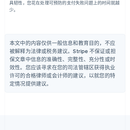
巴西
具韧性，您花在处理可预防的支付失败问题上的时间就越
Português
English
少。
保加利亚
English
比利时
Nederlands
Français
Deutsch
English
波兰
本文中的内容仅供一般信息和教育目的，不应
English
丹麦
被解释为法律或税务建议。Stripe 不保证或担
English
保文章中信息的准确性、完整性、充分性或时
德国
效性。您应该寻求在您的司法管辖区获得执业
Deutsch
English
法国
许可的合格律师或会计师的建议，以就您的特
Français
English
定情况提供建议。
芬兰
English
Svenska
荷兰
Nederlands
English
加拿大
English
Français
捷克
English