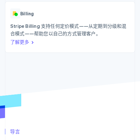
支付成功率优
Stripe Sigma
产品路线图
SaaS
化
自定义报告
Sessions 年度大会
Link
Data Pipeline
Billing
招聘
加速结账
数据同步
资讯中心
资源
Stripe Billing 支持任何定价模式——从定期到分级和混
Stripe Press
按行业
合模式——帮助您以自己的方式管理客户。
应用集成
了解更多
AI 企业
代码示例
更多
创作者经济
开发者博客
联系
Product roadmap
游戏
API 状态
了解未来规划
酒店、旅游与休闲
联系销售
保险
Radar
成为合作伙伴
媒体与娱乐
欺诈防范
非营利组织
Atlas
专业服务
初创企业注册
公共部门
零售
Climate
碳移除
生态系统
合作伙伴
导言
Stripe App Marketplace
Stripe Sessions 2026