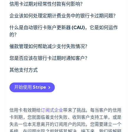
信用卡过期对经常性付款有何影响？
了解 Stripe 如何为 AI 构建经济基础设施。
立即观看
企业该如何处理定期计费业务中的银行卡过期问题？
监控即将到期的银行卡
什么是自动银行卡账户更新器 (CAU)，它是如何运作
的？
提前通知客户
催款管理如何帮助减少支付失败情况？
简化更新
支付重试
您是否应该在银行卡过期时通知客户？
准备一个可靠的催款流程
客户通知
其他支付方式
提供备用支付方式
宽限期
直接借记
使用银行卡账户更新器 (CAU)
开始使用 Stripe
数字钱包
银行支付和开放式银行
信用卡有效期给
订阅式企业
带来了挑战。每当客户的信用
备用支付方式
卡到期，您就面临着支付失败、收到客户支持工单，或是
失去一位本无意离开的订阅用户的风险。您需要建立一个
本地支付方式
系统，在问题出现之前就将其解决。接下来，我们将解释