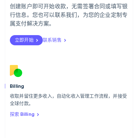
葡萄牙
创建账户即可开始收款，无需签署合同或填写银
Português
English
行信息。您也可以联系我们，为您的企业定制专
日本
日本語
English
属支付解决方案。
瑞典
Svenska
English
瑞士
立即开始
联系销售
Deutsch
Français
Italiano
English
塞浦路斯
English
斯洛伐克
English
斯洛文尼亚
English
Italiano
Billing
泰国
ไทย
English
收取并留住更多收入，自动化收入管理工作流程，并接受
希腊
全球付款。
English
探索 Billing
西班牙
Español
English
新加坡
English
简体中文