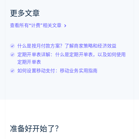
克罗地亚
English
Italiano
更多文章
拉脱维亚
English
查看所有“计费”相关文章
立陶宛
English
列支敦士登
什么是按月付款方案？了解商家策略和经济效益
Deutsch
English
卢森堡
定期开单表详解：什么是定期开单表，以及如何使用
Français
Deutsch
English
定期开单表
罗马尼亚
如何设置移动支付：移动业务实用指南
English
马尔他
English
马来西亚
English
简体中文
美国
English
Español
简体中文
墨西哥
Español
English
准备好开始了？
挪威
English