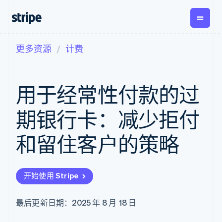
更多资源
计费
按企业阶段
文档
学习
支付
营收
资金管
平台
理
易市
大型企业
Stripe 文档
博客
Payments
Billing
初创企业
API 参考文档
客户案例
用于经常性付款的过
在线支付
经常性收入
Global
Conn
库与 SDK
指南
Payment links
Metronome
Payouts
Stripe Apps
按用量计费
平台
期银行卡：减少拒付
无代码支付
Subscriptions
向第三
按应用场景
Checkout
方打款
支持
预构建支付界
订阅管理
和留住客户的策略
指南
智能体商务
面
Invoicing
加密货币
获取支持
一次性或定期
Elements
电子商务
接受线上付款
托管支持方案
灵活的 UI 组件
账单
嵌入式金融
实施预置结账流程
专业服务
Payment
Tax
开始使用 Stripe
财务自动化
构建平台或交易市场
methods
销售税和增值
全球化企业
管理订阅
接入 125+ 种支
税自动化
应用内支付
提供按用量计费
付方式
Revenue
最后更新日期：2025 年 8 月 18 日
交易市场
发行稳定币支持的支付卡
Authorization
Recognition
公司
资金管理
通过智能体配置和管理服
Boost
会计自动化
平台
务