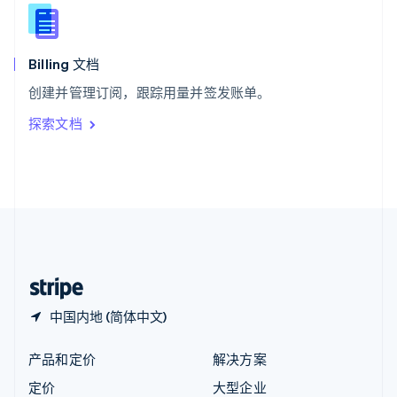
新西兰
English
匈牙利
English
Billing 文档
意大利
创建并管理订阅，跟踪用量并签发账单。
Italiano
English
印度
探索文档
English
英国
English
直布罗陀
English
中国内地
简体中文
English
中国香港特别行政区
English
简体中文
中国内地 (简体中文)
产品和定价
解决方案
定价
大型企业