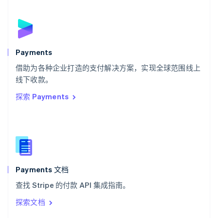
English
斯洛伐克
English
斯洛文尼亚
English
Italiano
Payments
泰国
ไทย
English
借助为各种企业打造的支付解决方案，实现全球范围线上
希腊
线下收款。
English
探索 Payments
西班牙
Español
English
新加坡
English
简体中文
新西兰
English
匈牙利
English
Payments 文档
意大利
查找 Stripe 的付款 API 集成指南。
Italiano
English
印度
探索文档
English
英国