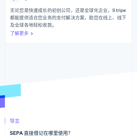
化
Stripe Sigma
产品路线图
SaaS
自定义报告
Link
Sessions 年度大会
无论您是快速成长的初创公司，还是全球化企业，Stripe
加速结账
Data Pipeline
招聘
都能提供适合您业务的支付解决方案，助您在线上、线下
数据同步
资讯中心
资源
及全球各地轻松收款。
Stripe Press
按行业
了解更多
应用集成
AI 企业
代码示例
更多
创作者经济
开发者博客
联系
Product roadmap
游戏
API 状态
了解未来规划
酒店、旅游与休闲
联系销售
保险
Radar
成为合作伙伴
媒体与娱乐
欺诈防范
非营利组织
Atlas
专业服务
初创企业注册
公共部门
零售
Climate
碳移除
生态系统
导言
合作伙伴
Stripe App Marketplace
SEPA 直接借记在哪里使用？
Stripe Sessions 2026