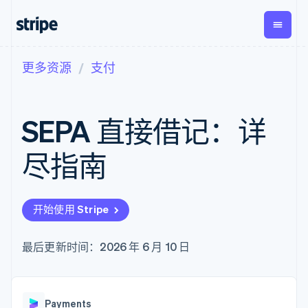
更多资源
支付
按企业阶段
文档
学习
支付
营收
资金管
平台
理
易市
大型企业
Stripe 文档
博客
Payments
Billing
初创企业
API 参考文档
客户案例
SEPA 直接借记：详
在线支付
经常性收入
Global
Conn
库与 SDK
指南
Payment links
Metronome
Payouts
Stripe Apps
按用量计费
平台
尽指南
无代码支付
Subscriptions
向第三
按应用场景
Checkout
方打款
支持
预构建支付界
订阅管理
指南
智能体商务
面
Invoicing
加密货币
获取支持
一次性或定期
Elements
开始使用 Stripe
电子商务
接受线上付款
托管支持方案
灵活的 UI 组件
账单
嵌入式金融
实施预置结账流程
专业服务
支付方式
Tax
财务自动化
构建平台或交易市场
最后更新时间：2026 年 6 月 10 日
Access to
销售税和增值
全球化企业
管理订阅
125+
税自动化
应用内支付
提供按用量计费
Authorization
Revenue
交易市场
发行稳定币支持的支付卡
Boost
Recognition
公司
资金管理
通过智能体配置和管理服
支付成功率优
会计自动化
Payments
平台
务