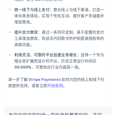
统一线下与线上支付：
整合线上与线下渠道，打造一
体化商务体验，实现个性化互动、提升客户忠诚度并
阿联酋
增加营收。
English
爱尔兰
提升支付表现：
通过一系列可定制、易于配置的支付
English
工具增加营收，包括无代码欺诈防护和提高授权率的
爱沙尼亚
高级功能。
English
奥地利
利用灵活、可靠的平台加速业务增长：
选择一个专为
Deutsch
English
随业务扩展而设计的平台，历史正常运行时间达
澳大利亚
99.999%，可靠性在行业内首屈一指。
English
巴西
Português
English
进一步了解
Stripe Payments
如何为您的线上和线下付
保加利亚
款提供支持，或者立即
开始使用
。
English
比利时
Nederlands
Français
Deutsch
English
波兰
English
丹麦
本文中的内容仅供一般信息和教育目的，不应