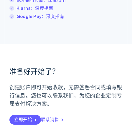
Français
Deutsch
English
Klarna：深度指南
罗马尼亚
Google Pay：深度指南
English
马尔他
English
马来西亚
English
简体中文
美国
English
Español
简体中文
墨西哥
Español
English
准备好开始了？
挪威
English
葡萄牙
创建账户即可开始收款，无需签署合同或填写银
Português
English
行信息。您也可以联系我们，为您的企业定制专
日本
日本語
English
属支付解决方案。
瑞典
Svenska
English
瑞士
立即开始
联系销售
Deutsch
Français
Italiano
English
塞浦路斯