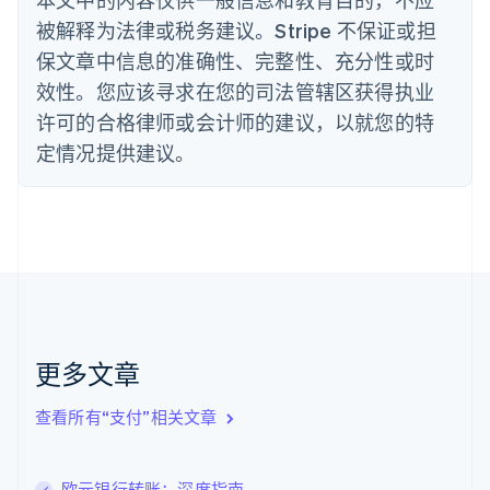
English
被解释为法律或税务建议。Stripe 不保证或担
德国
保文章中信息的准确性、完整性、充分性或时
Deutsch
English
法国
效性。您应该寻求在您的司法管辖区获得执业
Français
English
许可的合格律师或会计师的建议，以就您的特
芬兰
定情况提供建议。
English
Svenska
荷兰
Nederlands
English
加拿大
English
Français
捷克
English
克罗地亚
English
Italiano
拉脱维亚
更多文章
English
立陶宛
查看所有“支付”相关文章
English
列支敦士登
Deutsch
English
卢森堡
欧元银行转账：深度指南