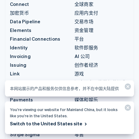
Connect
全球商家
加密货币
应用内支付
Data Pipeline
交易市场
Elements
资金管理
Financial Connections
平台
Identity
软件即服务
Invoicing
AI 公司
Issuing
创作者经济
Link
游戏
Managed Payments
酒店服务、旅游与休闲业
本网站展示的产品和服务仅供信息参考，并不在中国大陆提供
支付链接
保险
Payments
媒体和娱乐
Payouts
非营利组织
You’re viewing our website for Mainland China, but it looks
like you’re in the United States.
Radar
专业服务
Switch to the United States site
Revenue Recognition
公共部门
Stripe Sigma
零售