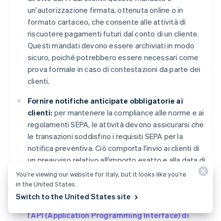
un'autorizzazione firmata, ottenuta online o in
formato cartaceo, che consente alle attività di
riscuotere pagamenti futuri dal conto di un cliente.
Questi mandati devono essere archiviati in modo
sicuro, poiché potrebbero essere necessari come
prova formale in caso di contestazioni da parte dei
clienti.
Fornire notifiche anticipate obbligatorie ai
clienti:
per mantenere la compliance alle norme e ai
regolamenti SEPA, le attività devono assicurarsi che
le transazioni soddisfino i requisiti SEPA per la
notifica preventiva. Ciò comporta l'invio ai clienti di
un preavviso relativo all'importo esatto e alla data di
ogni addebito.
You’re viewing our website for Italy, but it looks like you’re
in the United States.
Integrare l'API di pagamento di Stripe:
le attività
Switch to the United States site
devono configurare un account Stripe e integrare
l'
API (Application Programming Interface) di