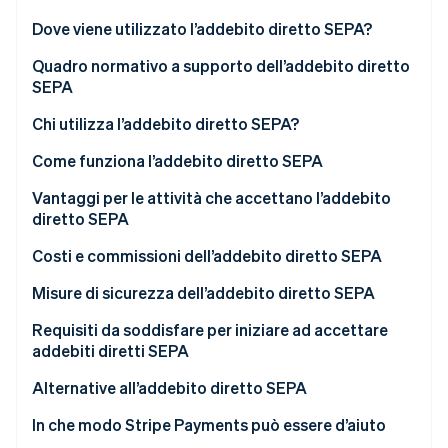
Scopri cosa ti aspetta
Dove viene utilizzato l’addebito diretto SEPA?
Radar
Ecosistema
Prevenzione delle frodi
Tendenze del mercato e dei clienti che guidano
Quadro normativo a supporto dell’addebito diretto
l’adozione dell’addebito diretto SEPA
SEPA
Partner
Atlas
Stripe App Marketplace
Costituzione di start-up
Chi utilizza l’addebito diretto SEPA?
Climate
Rimozione del carbonio
Come funziona l’addebito diretto SEPA
Identity
Tipi di addebito diretto SEPA
Vantaggi per le attività che accettano l’addebito
Verifica online dell'identità
diretto SEPA
Come le attività configurano e gestiscono i
pagamenti con addebito diretto SEPA
Costi e commissioni dell’addebito diretto SEPA
Misure di sicurezza dell’addebito diretto SEPA
Stripe Sessions 2026
Requisiti da soddisfare per iniziare ad accettare
Scopri come Stripe sta costruendo l'infrastruttura economi
addebiti diretti SEPA
Guarda ora
Alternative all’addebito diretto SEPA
In che modo Stripe Payments può essere d’aiuto