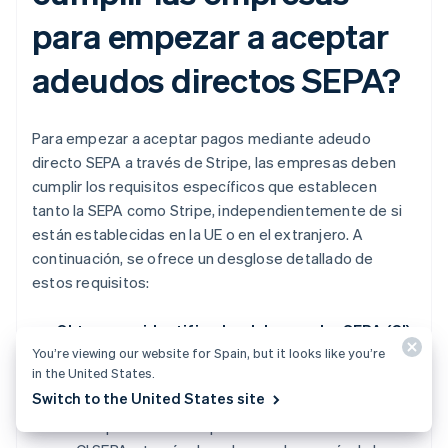
para empezar a aceptar
adeudos directos SEPA?
Para empezar a aceptar pagos mediante adeudo
directo SEPA a través de Stripe, las empresas deben
cumplir los requisitos específicos que establecen
tanto la SEPA como Stripe, independientemente de si
están establecidas en la UE o en el extranjero. A
continuación, se ofrece un desglose detallado de
estos requisitos:
Obtener un identificador del acreedor SEPA (CI)
You’re viewing our website for Spain, but it looks like you’re
y una cuenta bancaria compatible:
las empresas
in the United States.
europeas necesitan un CI SEPA, un identificador
Switch to the United States site
único que les permite cobrar pagos en toda Europa.
Las empresas no europeas también deben obtener