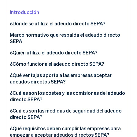
Sector público
Radar
Comercio minorista
Introducción
Prevención de fraude
Atlas
¿Dónde se utiliza el adeudo directo SEPA?
Constitución de una startup
Ecosystem
Tendencias del mercado y de los clientes que
Marco normativo que respalda el adeudo directo
Climate
impulsan la adopción del adeudo directo SEPA
SEPA
Eliminación de dióxido de carbono
Socios
Stripe App Marketplace
¿Quién utiliza el adeudo directo SEPA?
Identity
Verificación de identidad en línea
¿Cómo funciona el adeudo directo SEPA?
Tipos de adeudo directo SEPA
¿Qué ventajas aporta a las empresas aceptar
adeudos directos SEPA?
Cómo configuran y gestionan las empresas los
pagos con adeudo directo SEPA
¿Cuáles son los costes y las comisiones del adeudo
Stripe Sessions 2026
directo SEPA?
Descubre cómo Stripe está construyendo la infraestructu
para la IA.
¿Cuáles son las medidas de seguridad del adeudo
Ver ahora
directo SEPA?
¿Qué requisitos deben cumplir las empresas para
empezar a aceptar adeudos directos SEPA?