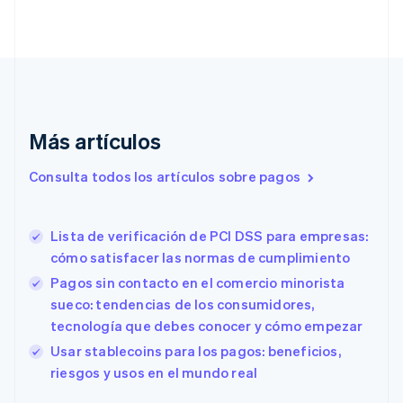
简体中文
English
Chipre
English
Croacia
English
Italiano
Dinamarca
English
Más artículos
Emiratos Árabes Unidos
English
Consulta todos los artículos sobre pagos
Eslovaquia
English
Eslovenia
Lista de verificación de PCI DSS para empresas:
English
Italiano
España
cómo satisfacer las normas de cumplimiento
Español
English
Pagos sin contacto en el comercio minorista
Estados Unidos
sueco: tendencias de los consumidores,
English
Español
简体中文
Estonia
tecnología que debes conocer y cómo empezar
English
Usar stablecoins para los pagos: beneficios,
Finlandia
riesgos y usos en el mundo real
English
Svenska
Francia