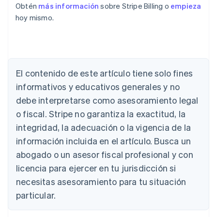
Obtén
más información
sobre Stripe Billing o
empieza
hoy mismo.
El contenido de este artículo tiene solo fines
Alemania
informativos y educativos generales y no
Deutsch
English
Australia
debe interpretarse como asesoramiento legal
English
o fiscal. Stripe no garantiza la exactitud, la
Austria
integridad, la adecuación o la vigencia de la
Deutsch
English
Bélgica
información incluida en el artículo. Busca un
Nederlands
Français
Deutsch
English
abogado o un asesor fiscal profesional y con
Brasil
Português
English
licencia para ejercer en tu jurisdicción si
Bulgaria
necesitas asesoramiento para tu situación
English
Canadá
particular.
English
Français
China continental