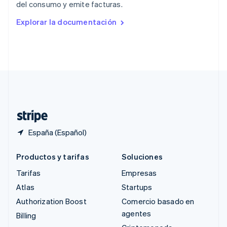
del consumo y emite facturas.
English
Rumanía
Explorar la documentación
English
Singapur
English
简体中文
Suecia
Svenska
English
Suiza
Deutsch
Français
Italiano
English
Tailandia
ไทย
English
España (Español)
Productos y tarifas
Soluciones
Tarifas
Empresas
Atlas
Startups
Authorization Boost
Comercio basado en
agentes
Billing