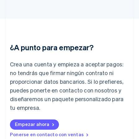
Français
English
Gibraltar
English
Grecia
English
Hungría
English
¿A punto para empezar?
India
English
Irlanda
Crea una cuenta y empieza a aceptar pagos:
English
no tendrás que firmar ningún contrato ni
Italia
proporcionar datos bancarios. Si lo prefieres,
Italiano
English
Japón
puedes ponerte en contacto con nosotros y
日本語
English
diseñaremos un paquete personalizado para
Letonia
English
tu empresa.
Liechtenstein
Deutsch
English
Empezar ahora
Lituania
English
Ponerse en contacto con ventas
Luxemburgo