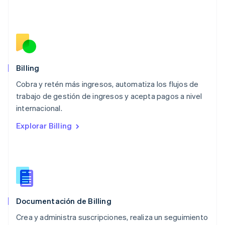
Français
Deutsch
English
Malasia
English
简体中文
Malta
English
México
Español
English
Billing
Noruega
Cobra y retén más ingresos, automatiza los flujos de
English
trabajo de gestión de ingresos y acepta pagos a nivel
Nueva Zelanda
English
internacional.
Países Bajos
Explorar Billing
Nederlands
English
Polonia
English
Portugal
Português
English
RAE de Hong Kong, China
English
简体中文
Documentación de Billing
Reino Unido
English
Crea y administra suscripciones, realiza un seguimiento
República Checa