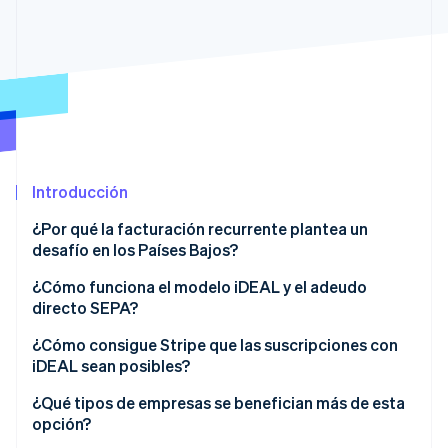
Sector público
Radar
Comercio minorista
Prevención de fraude
Atlas
Constitución de una startup
Ecosystem
Climate
Eliminación de dióxido de carbono
Socios
Stripe App Marketplace
Identity
Verificación de identidad en línea
Introducción
¿Por qué la facturación recurrente plantea un
desafío en los Países Bajos?
¿Cómo funciona el modelo iDEAL y el adeudo
Stripe Sessions 2026
directo SEPA?
Descubre cómo Stripe está construyendo la infraestructu
¿Cómo consigue Stripe que las suscripciones con
para la IA.
Ver ahora
iDEAL sean posibles?
Vinculación, pago y renovaciones
¿Qué tipos de empresas se benefician más de esta
opción?
Orden de domiciliación del mandato