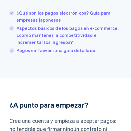
English
Italiano
España
¿Qué son los pagos electrónicos? Guía para
Español
English
empresas japonesas
Estados Unidos
Aspectos básicos de los pagos en e-commerce:
English
Español
简体中文
Estonia
¿cómo mantener la competitividad e
English
incrementar los ingresos?
Finlandia
Pagos en Taiwán: una guía detallada
English
Svenska
Francia
Français
English
Gibraltar
English
Grecia
English
Hungría
English
¿A punto para empezar?
India
English
Irlanda
Crea una cuenta y empieza a aceptar pagos:
English
no tendrás que firmar ningún contrato ni
Italia