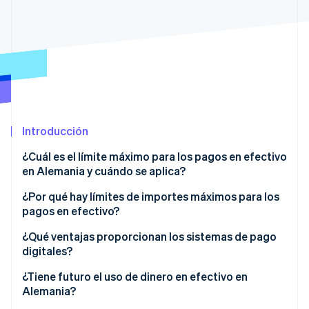
Sector público
Radar
Comercio minorista
Prevención de fraude
Atlas
Constitución de una startup
Ecosystem
Climate
Eliminación de dióxido de carbono
Socios
Stripe App Marketplace
Identity
Introducción
Verificación de identidad en línea
¿Cuál es el límite máximo para los pagos en efectivo
en Alemania y cuándo se aplica?
Normativa vigente en otros países de la UE
¿Por qué hay límites de importes máximos para los
pagos en efectivo?
Stripe Sessions 2026
¿Cuándo cambiará el límite máximo para los pagos
Descubre cómo Stripe está construyendo la infraestructu
en efectivo en Alemania?
¿Qué ventajas proporcionan los sistemas de pago
para la IA.
digitales?
Ver ahora
Seguridad
¿Tiene futuro el uso de dinero en efectivo en
Alemania?
Flexibilidad