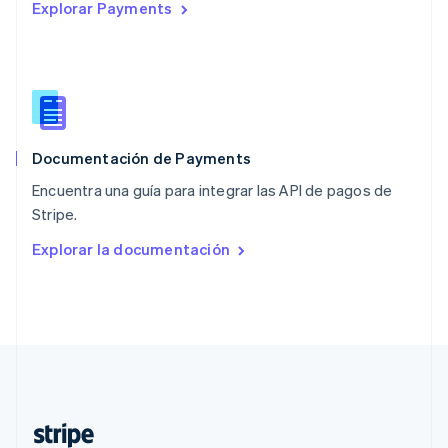
Explorar Payments
Nederlands
English
Polonia
English
Portugal
Português
English
RAE de Hong Kong, China
English
简体中文
Documentación de Payments
Reino Unido
English
Encuentra una guía para integrar las API de pagos de
República Checa
Stripe.
English
Rumanía
Explorar la documentación
English
Singapur
English
简体中文
Suecia
Svenska
English
Suiza
Deutsch
Français
Italiano
English
Tailandia
ไทย
English