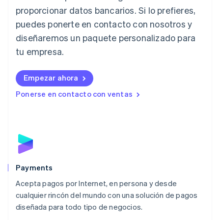
proporcionar datos bancarios. Si lo prefieres,
Italiano
English
Japón
puedes ponerte en contacto con nosotros y
日本語
English
diseñaremos un paquete personalizado para
Letonia
English
tu empresa.
Liechtenstein
Deutsch
English
Empezar ahora
Lituania
English
Ponerse en contacto con ventas
Luxemburgo
Français
Deutsch
English
Malasia
English
简体中文
Malta
English
México
Español
English
Payments
Noruega
Acepta pagos por Internet, en persona y desde
English
cualquier rincón del mundo con una solución de pagos
Nueva Zelanda
English
diseñada para todo tipo de negocios.
Países Bajos