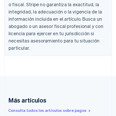
o fiscal. Stripe no garantiza la exactitud, la
Deutsch
English
Bélgica
integridad, la adecuación o la vigencia de la
Nederlands
Français
Deutsch
English
información incluida en el artículo. Busca un
Brasil
abogado o un asesor fiscal profesional y con
Português
English
Bulgaria
licencia para ejercer en tu jurisdicción si
English
necesitas asesoramiento para tu situación
Canadá
English
Français
particular.
China continental
简体中文
English
Chipre
English
Croacia
English
Italiano
Dinamarca
English
Emiratos Árabes Unidos
English
Más artículos
Eslovaquia
Consulta todos los artículos sobre pagos
English
Eslovenia