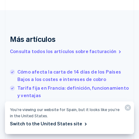
Croacia
English
Italiano
Dinamarca
English
Emiratos Árabes Unidos
English
Más artículos
Eslovaquia
Consulta todos los artículos sobre facturación
English
Eslovenia
English
Italiano
España
Cómo afecta la carta de 14 días de los Países
Español
English
Bajos a los costes e intereses de cobro
Estados Unidos
Tarifa fija en Francia: definición, funcionamiento
English
Español
简体中文
Estonia
y ventajas
English
Estrategia de skimming de precios en Francia: lo
Finlandia
You’re viewing our website for Spain, but it looks like you’re
que las empresas deben saber
English
Svenska
in the United States.
Francia
Switch to the United States site
Français
English
Gibraltar
English