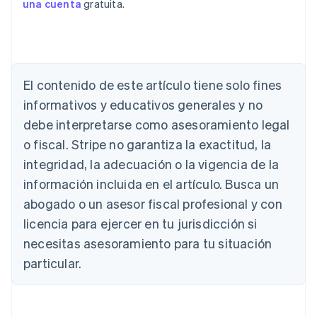
una cuenta
gratuita.
Alemania
El contenido de este artículo tiene solo fines
Deutsch
English
Australia
informativos y educativos generales y no
English
debe interpretarse como asesoramiento legal
Austria
o fiscal. Stripe no garantiza la exactitud, la
Deutsch
English
Bélgica
integridad, la adecuación o la vigencia de la
Nederlands
Français
Deutsch
English
información incluida en el artículo. Busca un
Brasil
abogado o un asesor fiscal profesional y con
Português
English
Bulgaria
licencia para ejercer en tu jurisdicción si
English
necesitas asesoramiento para tu situación
Canadá
English
Français
particular.
China continental
简体中文
English
Chipre
English