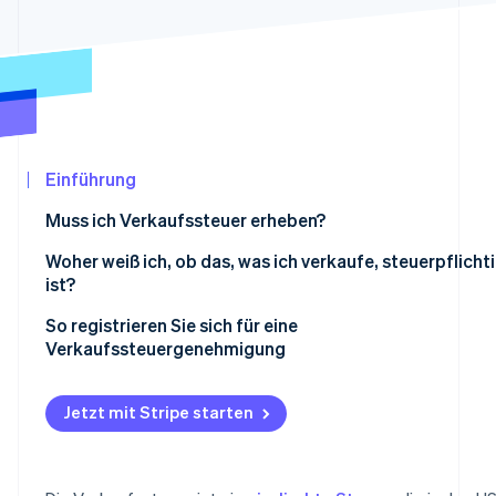
Betrugsprävention
Ecosystem
Atlas
Start-up-Gründung
Partner
Stripe App-Marktplatz
Climate
CO₂-Entnahme
Identity
Online-Identitätsprüfung
Einführung
Muss ich Verkaufssteuer erheben?
Woher weiß ich, ob das, was ich verkaufe, steuerpflicht
ist?
Stripe-Sessions 2026
Erfahren Sie, wie Stripe Lösungen für die Wir
So registrieren Sie sich für eine
Jetzt ansehen
Verkaufssteuergenehmigung
Jetzt mit Stripe starten