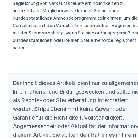
Begleichung von Verkaufssteuerverbindlichkeiten zu
unterstützen. Möglicherweise können Sie an einem
bundesstaatlichen Amnestieprogramm teilnehmen, um die
Compliance mit den Vorschriften zu erreichen. Beginnen Si
mit der Steuererhebung, wenn Sie sich ordnungsgemäß bei
bundesstaatlichen oder lokalen Steuerbehörde registriert
haben.
Der Inhalt dieses Artikels dient nur zu allgemeine
Informations- und Bildungszwecken und sollte ni
Australien
als Rechts- oder Steuerberatung interpretiert
English
werden. Stripe übernimmt keine Gewähr oder
Belgien
Nederlands
Français
Deutsch
English
Garantie für die Richtigkeit, Vollständigkeit,
Brasilien
Angemessenheit oder Aktualität der Information
Português
English
Bulgarien
diesem Artikel. Sie sollten den Rat eines in Ihrem