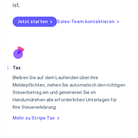
English
ist.
Niederlande
Nederlands
English
Norwegen
Jetzt starten
Sales-Team kontaktieren
English
Österreich
Deutsch
English
Polen
English
Portugal
Português
English
Tax
Rumänien
English
Bleiben Sie auf dem Laufenden über Ihre
Schweden
Meldepflichten, ziehen Sie automatisch den richtigen
Svenska
English
Steuerbetrag ein und generieren Sie im
Schweiz
Handumdrehen alle erforderlichen Unterlagen für
Deutsch
Français
Italiano
English
Singapur
Ihre Steuererklärung.
English
简体中文
Mehr zu Stripe Tax
Slowakei
English
Slowenien