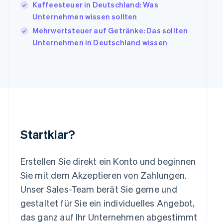
Italiano
English
Kaffeesteuer in Deutschland: Was
Japan
Unternehmen wissen sollten
日本語
English
Mehrwertsteuer auf Getränke: Das sollten
Kanada
Unternehmen in Deutschland wissen
English
Français
Kroatien
English
Italiano
Lettland
English
Liechtenstein
Deutsch
English
Litauen
English
Startklar?
Luxemburg
Français
Deutsch
English
Malaysia
Erstellen Sie direkt ein Konto und beginnen
English
简体中文
Malta
Sie mit dem Akzeptieren von Zahlungen.
English
Unser Sales-Team berät Sie gerne und
Mexiko
gestaltet für Sie ein individuelles Angebot,
Español
English
Neuseeland
das ganz auf Ihr Unternehmen abgestimmt