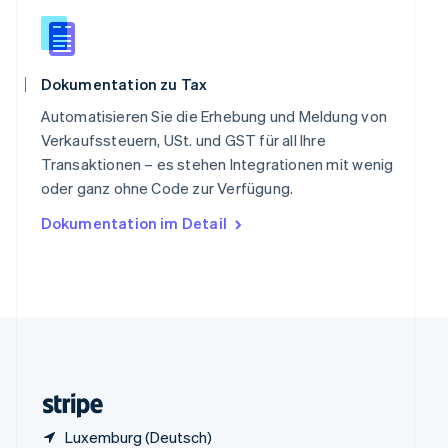
English
Italiano
Sonderverwaltungsregion Hongkong,
China
English
简体中文
Dokumentation zu Tax
Spanien
Español
English
Automatisieren Sie die Erhebung und Meldung von
Thailand
Verkaufssteuern, USt. und GST für all Ihre
ไทย
English
Transaktionen – es stehen Integrationen mit wenig
Tschechische Republik
oder ganz ohne Code zur Verfügung.
English
Ungarn
Dokumentation im Detail
English
Vereinigte Arabische Emirate
English
Vereinigte Staaten
English
Español
简体中文
Vereinigtes Königreich
English
Zypern
English
Luxemburg (Deutsch)