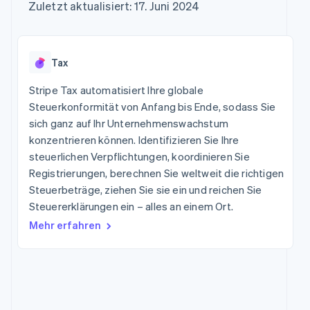
Data Pipeline
Zuletzt aktualisiert: 17. Juni 2024
Marktplatz auf
Geldmanagement
Zugriff auf mehr als
Datensynchronisierung
Produkt-Roadmap
Grundlagen der
Plattformen
125
Stripe Sessions
Abonnementverwaltung
SaaS
Terminal
Karriere
Zahlungen vor Ort
Newsroom
So setzen Sie
Tax
Authorization
Stripe Press
nutzungsbasierte
Boost
Abrechnung um
Stripe Tax automatisiert Ihre globale
Nach Branche
Optimierung der
Stablecoin-gestützte
Autorisierungsraten
Steuerkonformität von Anfang bis Ende, sodass Sie
Karten ausgeben: So
Link
KI-Unternehmen
Kontakt
geht´s
sich ganz auf Ihr Unternehmenswachstum
Beschleunigter
Creator Economy
Bereitstellung und
konzentrieren können. Identifizieren Sie Ihre
Bezahlvorgang
Gaming
Verwaltung von
Sales-Team
steuerlichen Verpflichtungen, koordinieren Sie
Financial
Bewirtung, Reisen und
Diensten mit Agenten
kontaktieren
Connections
Freizeit
Registrierungen, berechnen Sie weltweit die richtigen
Partner werden
Verbundene
Versicherungen
Steuerbeträge, ziehen Sie sie ein und reichen Sie
Medien und
Finanzdaten
Steuererklärungen ein – alles an einem Ort.
Unterhaltung
Ressourcen
Gemeinnützige
Mehr erfahren
Organisationen
App-Integrationen
Fachdienstleistungen
Mehr
Code-Beispiele
Öffentlicher Sektor
Product roadmap
Entwickler-Blog
Einzelhandel
Ausblick
API-Status
Radar