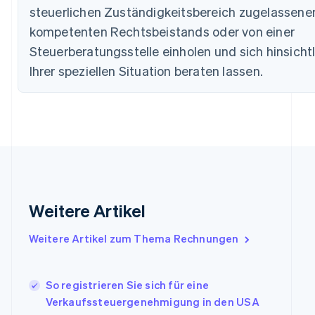
English
steuerlichen Zuständigkeitsbereich zugelassene
Dänemark
kompetenten Rechtsbeistands oder von einer
English
Deutschland
Steuerberatungsstelle einholen und sich hinsicht
Deutsch
English
Ihrer speziellen Situation beraten lassen.
Estland
English
Festlandchina
简体中文
English
Finnland
English
Svenska
Frankreich
Français
English
Gibraltar
English
Weitere Artikel
Griechenland
English
Weitere Artikel zum Thema Rechnungen
Indien
English
Irland
So registrieren Sie sich für eine
English
Verkaufssteuergenehmigung in den USA
Italien