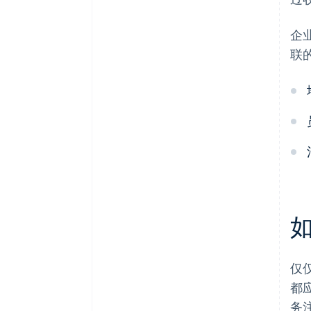
企
联
仅
都
务