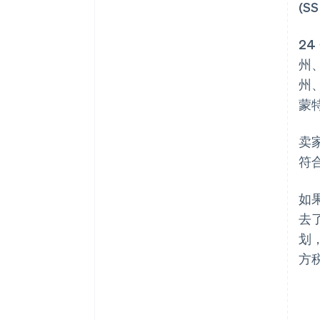
(S
2
州
州
蒙
卖
符
如
去
划
方