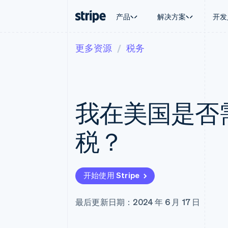
产品
解决方案
开发
更多资源
税务
按企业阶段
文档
学习
按应用场
支持
支付
营收
大型企业
Stripe 文档
博客
智能体
获取支
Payments
Billing
初创企业
API 参考文档
客户案例
加密货
管理支
在线支付
经常性收入
库与 SDK
指南
电子商
专业服
Managed Payments
Metronome
Stripe Apps
我在美国是否
嵌入式
备案商家解决方案
按用量计费
财务自
Payment links
Subscriptions
全球化
无代码支付
订阅管理
应用内
税？
Checkout
Invoicing
交易市
预构建支付界面
一次性或定期账单
资金管
Elements
Tax
平台
灵活的 UI 组件
销售税和增值税自动
SaaS
支付方式
Revenue Recogniti
开始使用 Stripe
Access to 125+
会计自动化
Terminal
Stripe Sigma
线下支付
自定义报告
最后更新日期：2024 年 6 月 17 日
Authorization Boost
Data Pipeline
支付成功率优化
数据同步
Link