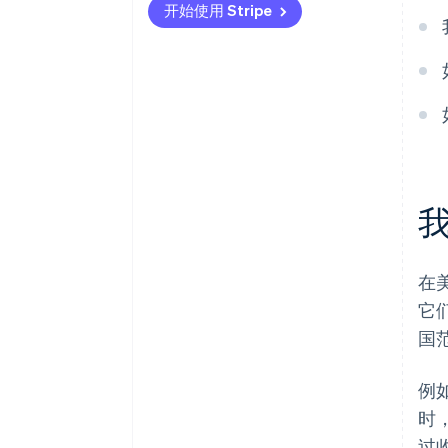
开始使用 Stripe
在
它
国
例
时
过