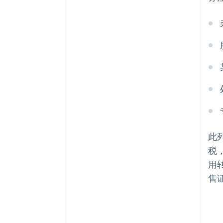
此
税
用
售