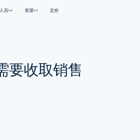
人员
资源
定价
景
指南
按行业
公司
资金管理
平台和交易市
商务
持
接受线上付款
AI 企业
产品路线图
Treasury
Connect
币
持方案
实施预建结账流程
创作者经济
Sessions 年度大会
企业财务
平台支付
务
务
构建平台或交易市场
游戏
招聘
Global Payouts
Capital 平台
需要收取销售
金融
管理订阅
酒店、旅游与休闲
新闻编辑室
向第三方打款
客户融资
动化
提供按用量计费
保险
Stripe Press
Capital
Treasury 平
企业
发行稳定币支持的支付卡
媒体与娱乐
企业融资
嵌入式金融服
支付
使用代理预配和管理服务
非营利组织
Crypto
Issuing
场
专业服务
钱包、稳定币发行和发卡基础设
实体卡和虚拟
理
公共部门
施
零售
化
Crypto Onramp
on
可嵌入的加密货币购买