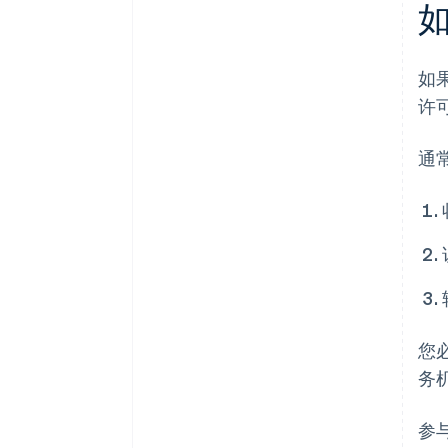
如
许
通
您
务
参