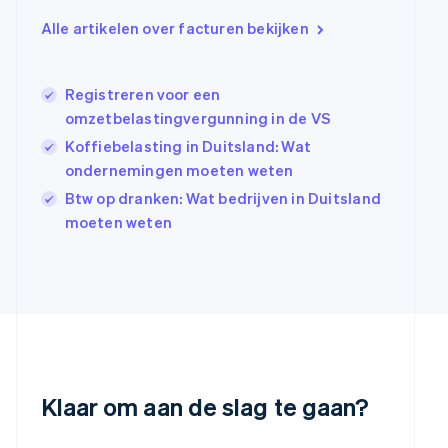
English
Alle artikelen over facturen bekijken
Griekenland
English
Hongarije
Registreren voor een
English
omzetbelastingvergunning in de VS
Hongkong SAR, China
English
简体中文
Koffiebelasting in Duitsland: Wat
Ierland
ondernemingen moeten weten
English
Btw op dranken: Wat bedrijven in Duitsland
India
moeten weten
English
Italië
Italiano
English
Japan
日本語
English
Kroatië
English
Italiano
Letland
English
Klaar om aan de slag te gaan?
Liechtenstein
Deutsch
English
Litouwen