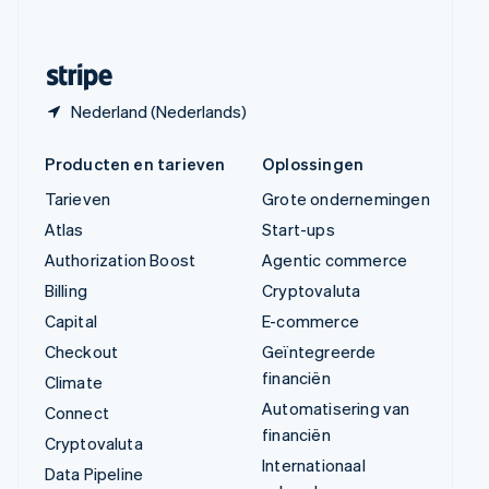
Svenska
English
Zwitserland
Deutsch
Français
Italiano
English
Nederland (Nederlands)
Producten en tarieven
Oplossingen
Tarieven
Grote ondernemingen
Atlas
Start-ups
Authorization Boost
Agentic commerce
Billing
Cryptovaluta
Capital
E-commerce
Checkout
Geïntegreerde
financiën
Climate
Automatisering van
Connect
financiën
Cryptovaluta
Internationaal
Data Pipeline