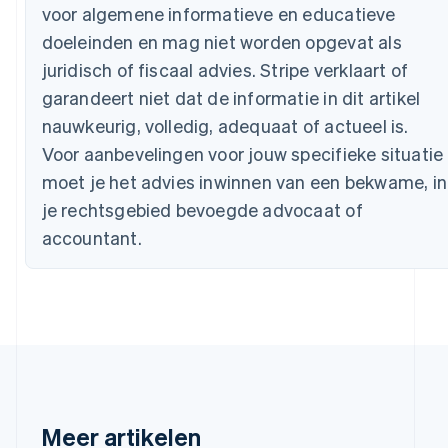
Australië
voor algemene informatieve en educatieve
English
doeleinden en mag niet worden opgevat als
België
Nederlands
Français
Deutsch
English
juridisch of fiscaal advies. Stripe verklaart of
Brazilië
garandeert niet dat de informatie in dit artikel
Português
English
Bulgarije
nauwkeurig, volledig, adequaat of actueel is.
English
Voor aanbevelingen voor jouw specifieke situatie
Canada
moet je het advies inwinnen van een bekwame, in
English
Français
Cyprus
je rechtsgebied bevoegde advocaat of
English
accountant.
Denemarken
English
Duitsland
Deutsch
English
Estland
English
Finland
English
Svenska
Frankrijk
Français
English
Meer artikelen
Gibraltar