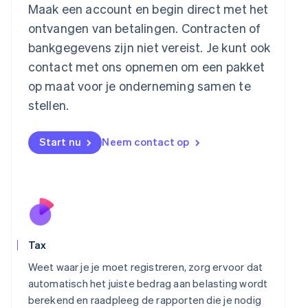
Maak een account en begin direct met het
English
Luxemburg
ontvangen van betalingen. Contracten of
Français
Deutsch
English
bankgegevens zijn niet vereist. Je kunt ook
Maleisië
contact met ons opnemen om een pakket
English
简体中文
Malta
op maat voor je onderneming samen te
English
stellen.
Mexico
Español
English
Nederland
Start nu
Neem contact op
Nederlands
English
Nieuw-Zeeland
English
Noorwegen
English
Oostenrijk
Deutsch
English
Tax
Polen
English
Weet waar je je moet registreren, zorg ervoor dat
Portugal
automatisch het juiste bedrag aan belasting wordt
Português
English
berekend en raadpleeg de rapporten die je nodig
Roemenië