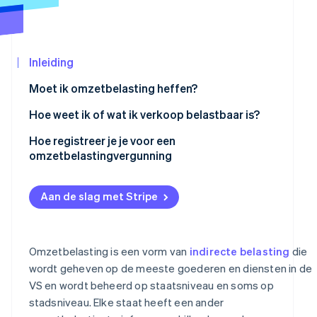
Oprichting van een start-up
Climate
CO₂-verwijdering
Ecosysteem
Inleiding
Identity
Partners
Online identiteitsverificatie
Moet ik omzetbelasting heffen?
Stripe App
Marketplace
Hoe weet ik of wat ik verkoop belastbaar is?
Hoe registreer je je voor een
omzetbelastingvergunning
Stripe Sessions 2026
Ontdek hoe Stripe de economische infrastructu
Nu bekijken
Aan de slag met Stripe
Omzetbelasting is een vorm van
indirecte belasting
die
wordt geheven op de meeste goederen en diensten in de
VS en wordt beheerd op staatsniveau en soms op
stadsniveau. Elke staat heeft een ander