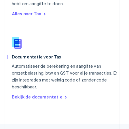
hebt om aangifte te doen.
English
Singapore
Alles over Tax
English
简体中文
Slovenië
English
Italiano
Slowakije
English
Spanje
Español
English
Documentatie voor Tax
Thailand
ไทย
English
Automatiseer de berekening en aangifte van
Tsjechië
omzetbelasting, btw en GST voor al je transacties. Er
English
zijn integraties met weinig code of zonder code
Vasteland van China
beschikbaar.
简体中文
English
Verenigd Koninkrijk
Bekijk de documentatie
English
Verenigde Arabische Emiraten
English
Verenigde Staten
English
Español
简体中文
Zweden