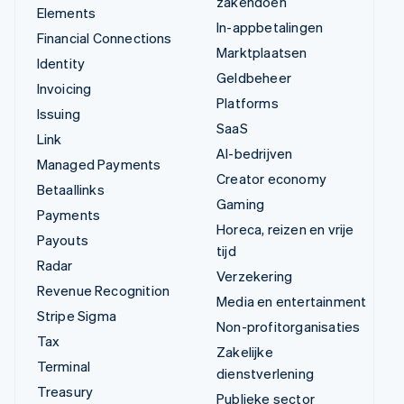
zakendoen
Elements
In-appbetalingen
Financial Connections
Marktplaatsen
Identity
Geldbeheer
Invoicing
Platforms
Issuing
SaaS
Link
AI-bedrijven
Managed Payments
Creator economy
Betaallinks
Gaming
Payments
Horeca, reizen en vrije
Payouts
tijd
Radar
Verzekering
Revenue Recognition
Media en entertainment
Stripe Sigma
Non-profitorganisaties
Tax
Zakelijke
Terminal
dienstverlening
Treasury
Publieke sector