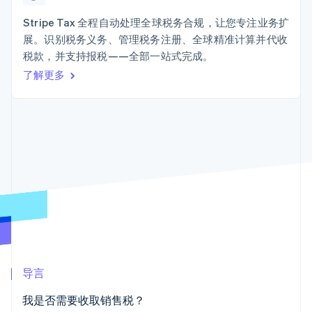
125+
Stripe Sigma
产品路线图
SaaS
自定义报告
Terminal
Sessions 年度大会
Stripe Tax 全程自动处理全球税务合规，让您专注业务扩
线下支付
Data Pipeline
招聘
展。识别税务义务、管理税务注册、全球精准计算并代收
数据同步
Authorization
资源
新闻编辑室
Boost
税款，并支持报税——全部一站式完成。
Stripe Press
支付成功率优
按行业
应用程序集成
了解更多
化
代码示例
Link
AI 企业
开发者博客
加速结账
创作者经济
API 状态
联系
游戏
酒店、旅游与休闲
联系销售
保险
成为合作伙伴
媒体与娱乐
更多
非营利组织
Product roadmap
专业服务
了解未来规划
公共部门
零售
Radar
欺诈防范
Atlas
初创企业注册
生态系统
导言
Climate
合作伙伴
碳移除
我是否需要收取销售税？
Stripe App Marketplace