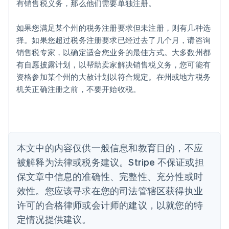
有销售税义务，那么他们需要单独注册。
English
爱沙尼亚
English
如果您满足某个州的税务注册要求但未注册，则有几种选
奥地利
择。如果您超过税务注册要求已经过去了几个月，请咨询
Deutsch
English
销售税专家，以确定适合您业务的最佳方式。大多数州都
澳大利亚
有自愿披露计划，以帮助卖家解决销售税义务，您可能有
English
巴西
资格参加某个州的大赦计划以符合规定。在州或地方税务
Português
English
机关正确注册之前，不要开始收税。
保加利亚
English
比利时
Nederlands
Français
Deutsch
English
波兰
本文中的内容仅供一般信息和教育目的，不应
English
丹麦
被解释为法律或税务建议。Stripe 不保证或担
English
保文章中信息的准确性、完整性、充分性或时
德国
效性。您应该寻求在您的司法管辖区获得执业
Deutsch
English
法国
许可的合格律师或会计师的建议，以就您的特
Français
English
定情况提供建议。
芬兰