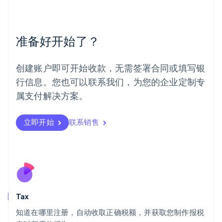
English
简体中文
美国
English
Español
简体中文
墨西哥
准备好开始了？
Español
English
挪威
English
创建账户即可开始收款，无需签署合同或填写银
葡萄牙
行信息。您也可以联系我们，为您的企业定制专
Português
English
日本
属支付解决方案。
日本語
English
瑞典
立即开始
联系销售
Svenska
English
瑞士
Deutsch
Français
Italiano
English
塞浦路斯
English
斯洛伐克
English
斯洛文尼亚
Tax
English
Italiano
知道在哪里注册，自动收取正确税额，并获取您制作报税
泰国