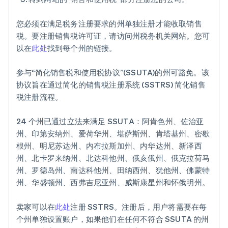
您必须在满足税务注册要求的州单独注册才能收取销售
税。要注册销售税许可证，请访问州税务机关网站。您可
以在
此处
找到每个州的链接。
参与“简化销售税和使用税协议”(SSUTA)的州可豁免。该
协议旨在通过简化的销售税注册系统 (SSTRS) 简化销售
税注册流程。
24 个州已通过立法来满足 SSUTA：阿肯色州、佐治亚
州、印第安纳州、爱荷华州、堪萨斯州、肯塔基州、密歇
根州、明尼苏达州、内布拉斯加州、内华达州、新泽西
州、北卡罗来纳州、北达科他州、俄亥俄州、俄克拉荷马
州、罗德岛州、南达科他州、田纳西州、犹他州、佛蒙特
州、华盛顿州、西弗吉尼亚州、威斯康星州和怀俄明州。
阿联酋
卖家可以在
此处
注册 SSTRS。注册后，用户将需要在每
English
个州单独设置账户，如果他们在任何不符合 SSUTA 的州
爱尔兰