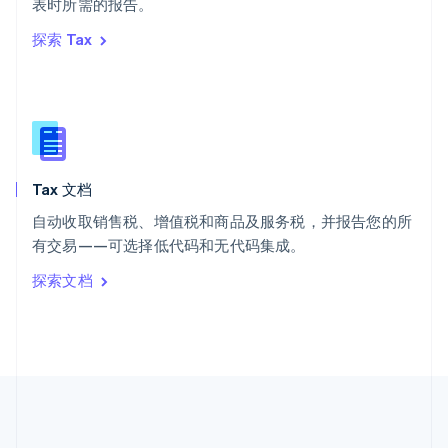
ไทย
English
表时所需的报告。
希腊
探索 Tax
English
西班牙
Español
English
新加坡
English
简体中文
新西兰
English
Tax 文档
匈牙利
English
自动收取销售税、增值税和商品及服务税，并报告您的所
意大利
有交易——可选择低代码和无代码集成。
Italiano
English
印度
探索文档
English
英国
English
直布罗陀
English
中国内地
简体中文
English
中国香港特别行政区