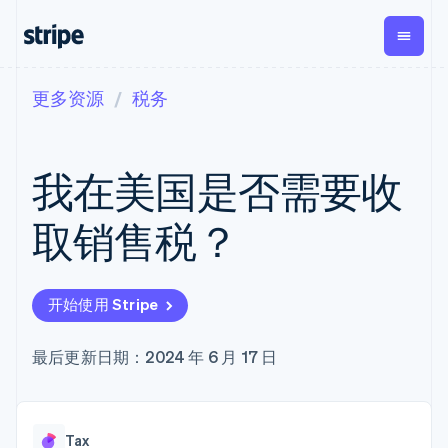
更多资源
税务
按企业阶段
文档
学习
支付
营收
资金管
平台
理
易市
大型企业
Stripe 文档
博客
Payments
Billing
初创企业
API 参考文档
客户案例
我在美国是否需要收
在线支付
经常性收入
Global
Conn
库与 SDK
指南
Managed
Metronome
Payouts
Stripe Apps
Payments
按用量计费
平台
取销售税？
备案商家解决
Subscriptions
向第三
按应用场景
方案
方打款
支持
订阅管理
Payment links
Crypto
指南
智能体商务
Invoicing
钱包、
加密货币
获取支持
无代码支付
一次性或定期
开始使用 Stripe
稳定币
电子商务
接受线上付款
管理支持方案
Checkout
账单
发行和
嵌入式金融
实施预建结账流程
专业服务
预构建支付界
Tax
发卡基
财务自动化
构建平台或交易市场
最后更新日期：2024 年 6 月 17 日
面
销售税和增值
础设施
全球化企业
管理订阅
Elements
税自动化
应用内支付
提供按用量计费
灵活的 UI 组件
Revenue
交易市场
发行稳定币支持的支付卡
支付方式
Recognition
公司
资金管理
使用代理预配和管理服务
Access to
会计自动化
Tax
平台