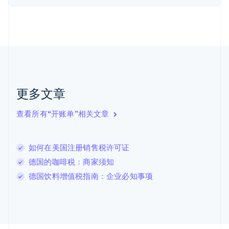
English
Svenska
荷兰
Nederlands
English
加拿大
English
Français
捷克
English
克罗地亚
English
Italiano
更多文章
拉脱维亚
English
查看所有“开账单”相关文章
立陶宛
English
列支敦士登
如何在美国注册销售税许可证
Deutsch
English
卢森堡
德国的咖啡税：商家须知
Français
Deutsch
English
德国饮料增值税指南：企业必知事项
罗马尼亚
English
马尔他
English
马来西亚