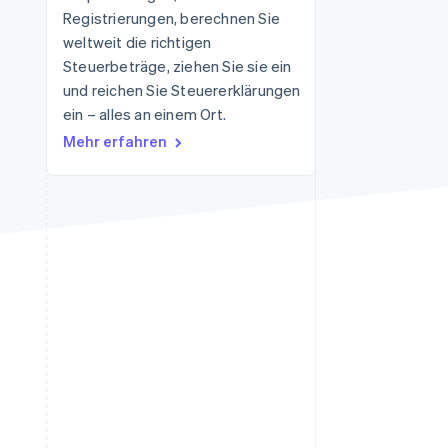
Registrierungen, berechnen Sie
weltweit die richtigen
Steuerbeträge, ziehen Sie sie ein
Stripe-Sessions 2026
Erfahren Sie, wie Stripe
und reichen Sie Steuererklärungen
Lösungen für die
ein – alles an einem Ort.
Wirtschaftsinfrastruktur
Mehr erfahren
für KI aufbaut.
Jetzt ansehen