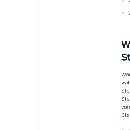
Nachverfolgung der Steuern
Reichen Sie Steuererklärungen
gemäß den Vorgaben des
jeweiligen Bundesstaates ein
Zahlungen abführen und auf
W
dem Laufenden bleiben
S
Wen
wah
Ste
Ste
vor
Ste