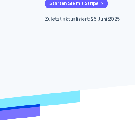
Optimierung der
Datensynchronisier
Starten Sie mit Stripe
Autorisierungsraten
Link
Beschleunigter Bezahlvorgang
Zuletzt aktualisiert: 25. Juni 2025
Financial Connections
Verbundene Finanzdaten