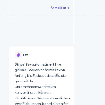
Anmelden
Ressourcen
Ecosystem
Kontakt
nd Marktplätze
Mehr
App-Integrationen
Partner
Sales-Team kontaktieren
Product roadmap
Code-Beispiele
Stripe App-Marktplatz
Partner werden
Ausblick
 Plattformen
Entwickler-Blog
 platforms
eit
API-Status
Radar
Betrugsprävention
eistungen
Tax
Atlas
onen
virtuelle Karten
Start-up-Gründung
Stripe Tax automatisiert Ihre
globale Steuerkonformität von
Climate
CO₂-Entnahme
Anfang bis Ende, sodass Sie sich
ganz auf Ihr
Identity
Online-Identitätsprüfung
Unternehmenswachstum
konzentrieren können.
Identifizieren Sie Ihre steuerlichen
Verpflichtungen, koordinieren Sie