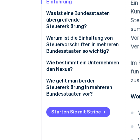
Einführung
Ein
Kun
Was ist eine Bundesstaaten
übergreifende
Ste
Steuererklärung?
sum
Vor
Warum ist die Einhaltung von
Steuervorschriften in mehreren
Ver
Bundesstaaten so wichtig?
Im 
Strafen für versäumte
Wie bestimmt ein Unternehmen
Einreichungsfristen
den Nexus?
fun
zus
Verpasste Sparmöglichkeiten
Physischer Nexus
Wie geht man bei der
Steuererklärung in mehreren
Herausforderungen bei einer
Wirtschaftlicher Nexus
Bundesstaaten vor?
Wor
Expansion
Nexus-Bundesstaaten ermitteln
Starten Sie mit Stripe
Registrieren Sie sich in jedem
Bundesstaat
Richtige Erfassung und