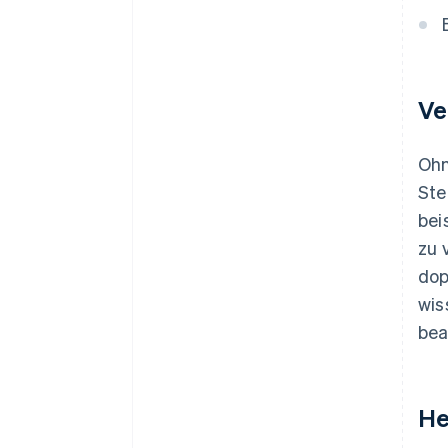
Ve
Ohn
Ste
bei
zu 
dop
wis
bea
He