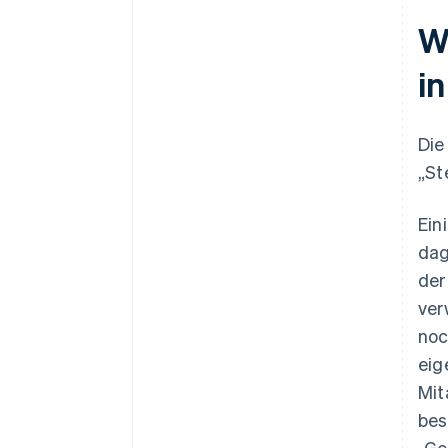
W
i
Die
„St
Ein
dag
der
ver
noc
eig
Mit
bes
„Ge