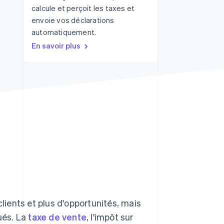
calcule et perçoit les taxes et
envoie vos déclarations
automatiquement.
Stripe Sessions 2026
Découvrez comment
En savoir plus
Stripe construit
l’infrastructure
économique pour l’IA.
Regarder
clients et plus d'opportunités, mais
ués. La
taxe de vente
, l'impôt sur