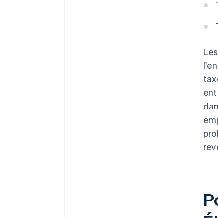
Les
l'e
tax
ent
dan
emp
pro
rev
P