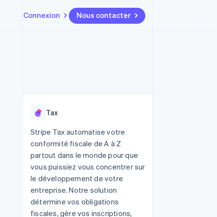
Connexion
Nous contacter
Ressources
Écosystème
Contact
t places de
Plus
Intégrations d'applications
Partenaires
Nous contacter
Product roadmap
ssions
Exemples de code
Stripe App Marketplace
Devenir partenaire
Découvrez ce qui vous attend
Blog des développeurs
r les
rs
État des API
Radar
Prévention de la fraude
Tax
Atlas
tif
Constitution d'une entreprise
Stripe Tax automatise votre
conformité fiscale de A à Z
Climate
Élimination du carbone
partout dans le monde pour que
vous puissiez vous concentrer sur
Identity
Vérification de l'identité
le développement de votre
entreprise. Notre solution
détermine vos obligations
fiscales, gère vos inscriptions,