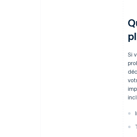
État
Verser le paiement et rester à
Q
jour
p
Si 
pro
déc
vot
imp
incl