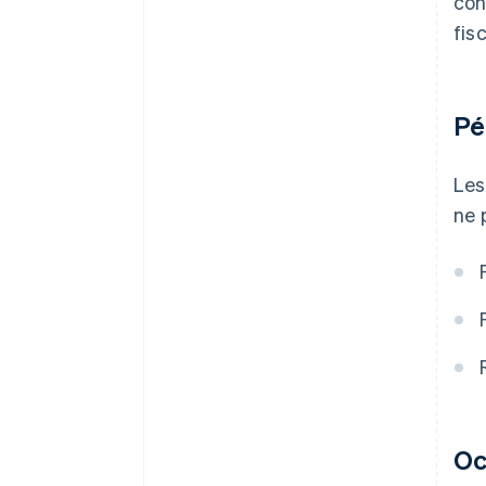
con
fisc
Pé
Les
ne 
Oc