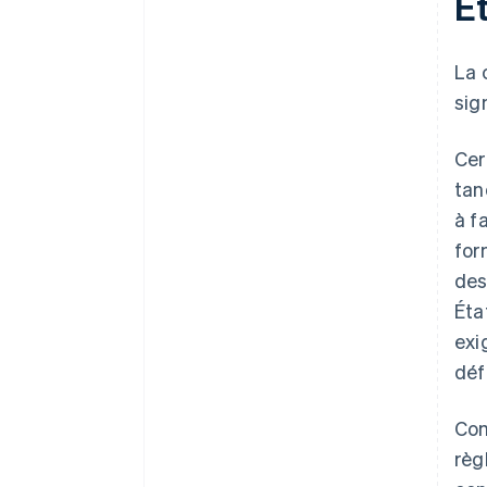
Ét
La 
sig
Cer
tan
à f
for
des
Éta
exi
déf
Com
règ