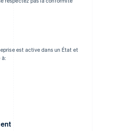
ne respectez pas la conformité
eprise est active dans un État et
 à:
gent