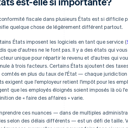
ats est-elle si importante?
conformité fiscale dans plusieurs États est si difficile 
nifie quelque chose de légèrement différent partout.
tains États imposent les logiciels en tant que service (
dis que d'autres ne le font pas. Il y a des états qui vou
acteur unique pour répartir le revenu et d'autres qui vo
mule à trois facteurs. Certains États ajoutent des taxes
 comtés en plus du taux de l'État — chaque juridiction 
ts exigent que l'employeur retient l'impôt pour les emp
gent que les employés éloignés soient imposés là où l'
inition de « faire des affaires » varie.
prendre ces nuances — dans de multiples administrati
les selon des délais différents — est un défi de taille.