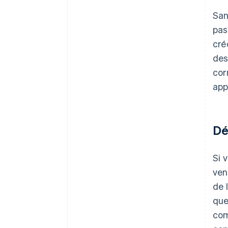
San
pas
cré
des
cor
app
Dé
Si 
ven
de 
que
com