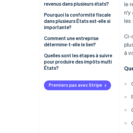
revenus dans plusieurs états?
le 
n'y
Pourquoi la conformité fiscale
les
dans plusieurs États est-elle si
importante?
Ci-
Pénalités pour les dépôts
Comment une entreprise
plu
manqués
détermine-t-elle le lien?
à v
Occasions manquées
Lien physique
Quelles sont les étapes à suivre
d’économiser de l’argent
pour produire des impôts multi
Lien économique
États?
Que
Défis lors de l’expansion
Identifiez vos états de
connexion
Premiers pas avec Stripe
S’inscrire auprès de chaque état
Collecter et suivre les bons
impôts
Produisez des déclarations de
revenus sur l’annexe de chaque