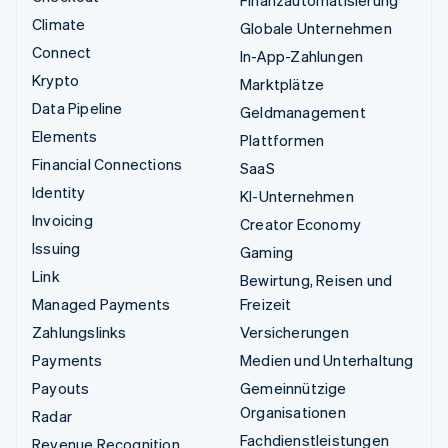
Climate
Globale Unternehmen
Connect
In-App-Zahlungen
Krypto
Marktplätze
Data Pipeline
Geldmanagement
Elements
Plattformen
Financial Connections
SaaS
Identity
KI-Unternehmen
Invoicing
Creator Economy
Issuing
Gaming
Link
Bewirtung, Reisen und
Managed Payments
Freizeit
Zahlungslinks
Versicherungen
Payments
Medien und Unterhaltung
Payouts
Gemeinnützige
Organisationen
Radar
Fachdienstleistungen
Revenue Recognition