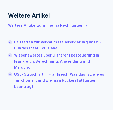
Français
English
Gibraltar
English
Weitere Artikel
Griechenland
English
Weitere Artikel zum Thema Rechnungen
Indien
English
Irland
Leitfaden zur Verkaufssteuererklärung im US-
English
Bundesstaat Louisiana
Italien
Italiano
English
Wissenswertes über Differenzbesteuerung in
Japan
Frankreich: Berechnung, Anwendung und
日本語
English
Meldung
Kanada
USt.-Gutschrift in Frankreich: Was das ist, wie es
English
Français
Kroatien
funktioniert und wie man Rückerstattungen
English
Italiano
beantragt
Lettland
English
Liechtenstein
Deutsch
English
Litauen