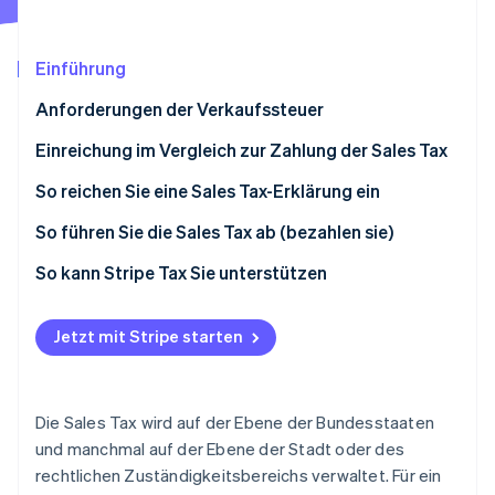
Betrugsprävention
Ecosystem
Atlas
Start-up-Gründung
Partner
Einführung
Stripe App-Marktplatz
Climate
Anforderungen der Verkaufssteuer
CO₂-Entnahme
Identity
Einreichung im Vergleich zur Zahlung der Sales Tax
Online-Identitätsprüfung
So reichen Sie eine Sales Tax-Erklärung ein
So führen Sie die Sales Tax ab (bezahlen sie)
So kann Stripe Tax Sie unterstützen
Stripe-Sessions 2026
Erfahren Sie, wie Stripe Lösungen für die Wirts
Jetzt mit Stripe starten
Jetzt ansehen
Die Sales Tax wird auf der Ebene der Bundesstaaten
und manchmal auf der Ebene der Stadt oder des
rechtlichen Zuständigkeitsbereichs verwaltet. Für ein