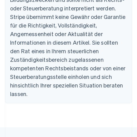
oder Steuerberatung interpretiert werden.
Stripe übernimmt keine Gewähr oder Garantie
Australien
für die Richtigkeit, Vollständigkeit,
English
Angemessenheit oder Aktualität der
Belgien
Informationen in diesem Artikel. Sie sollten
Nederlands
Français
Deutsch
English
Brasilien
den Rat eines in Ihrem steuerlichen
Português
English
Zuständigkeitsbereich zugelassenen
Bulgarien
English
kompetenten Rechtsbeistands oder von einer
Dänemark
Steuerberatungsstelle einholen und sich
English
Deutschland
hinsichtlich Ihrer speziellen Situation beraten
Deutsch
English
lassen.
Estland
English
Festlandchina
简体中文
English
Finnland
English
Svenska
Frankreich