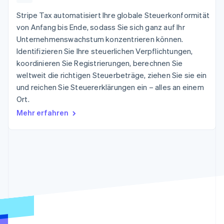
Data Pipeline
Geldmanagement
Marktplatz auf
Zugriff auf mehr als
Datensynchronisierung
Stripe Tax automatisiert Ihre globale Steuerkonformität
Produkt-Roadmap
Plattformen
Grundlagen der
125
Stripe Sessions
SaaS
Abonnementverwaltung
von Anfang bis Ende, sodass Sie sich ganz auf Ihr
Terminal
Karriere
Unternehmenswachstum konzentrieren können.
Zahlungen vor Ort
Newsroom
So setzen Sie
Authorization
Identifizieren Sie Ihre steuerlichen Verpflichtungen,
Stripe Press
nutzungsbasierte
Boost
Abrechnung um
koordinieren Sie Registrierungen, berechnen Sie
Nach Branche
Optimierung der
Stablecoin-gestützte
weltweit die richtigen Steuerbeträge, ziehen Sie sie ein
Autorisierungsraten
Karten ausgeben: So
Link
und reichen Sie Steuererklärungen ein – alles an einem
KI-Unternehmen
Kontakt
geht´s
Beschleunigter
Creator Economy
Bereitstellung und
Ort.
Bezahlvorgang
Gaming
Verwaltung von
Sales-Team
Mehr erfahren
Financial
Bewirtung, Reisen und
Diensten mit Agenten
kontaktieren
Connections
Freizeit
Partner werden
Verbundene
Versicherungen
Medien und
Finanzdaten
Unterhaltung
Ressourcen
Gemeinnützige
Organisationen
Fachdienstleistungen
App-Integrationen
Mehr
Öffentlicher Sektor
Code-Beispiele
Product roadmap
Einzelhandel
Entwickler-Blog
Ausblick
API-Status
Radar