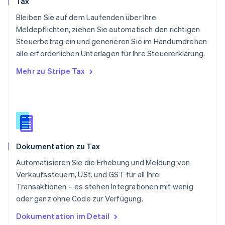
Tax
English
Schweden
Bleiben Sie auf dem Laufenden über Ihre
Svenska
English
Meldepflichten, ziehen Sie automatisch den richtigen
Schweiz
Steuerbetrag ein und generieren Sie im Handumdrehen
Deutsch
Français
Italiano
English
alle erforderlichen Unterlagen für Ihre Steuererklärung.
Singapur
English
简体中文
Mehr zu Stripe Tax
Slowakei
English
Slowenien
English
Italiano
Sonderverwaltungsregion Hongkong,
China
English
简体中文
Dokumentation zu Tax
Spanien
Español
English
Automatisieren Sie die Erhebung und Meldung von
Thailand
Verkaufssteuern, USt. und GST für all Ihre
ไทย
English
Transaktionen – es stehen Integrationen mit wenig
Tschechische Republik
oder ganz ohne Code zur Verfügung.
English
Ungarn
Dokumentation im Detail
English