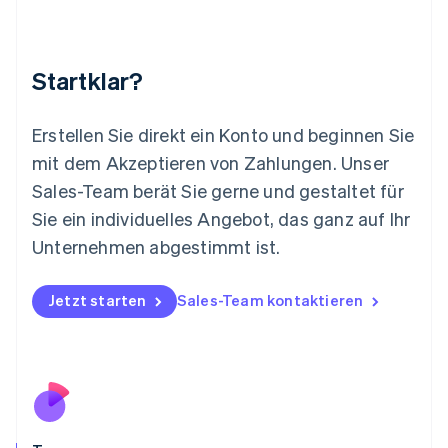
English
Luxemburg
Français
Deutsch
English
Malaysia
Startklar?
English
简体中文
Malta
English
Erstellen Sie direkt ein Konto und beginnen Sie
Mexiko
mit dem Akzeptieren von Zahlungen. Unser
Español
English
Sales-Team berät Sie gerne und gestaltet für
Neuseeland
Sie ein individuelles Angebot, das ganz auf Ihr
English
Niederlande
Unternehmen abgestimmt ist.
Nederlands
English
Norwegen
English
Jetzt starten
Sales-Team kontaktieren
Österreich
Deutsch
English
Polen
English
Portugal
Português
English
Rumänien