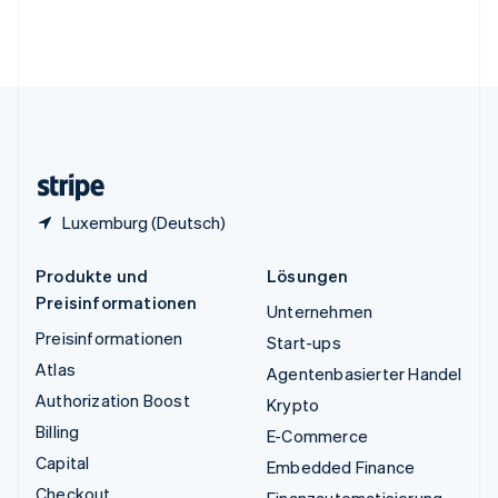
Vereinigte Arabische Emirate
English
Vereinigte Staaten
English
Español
简体中文
Vereinigtes Königreich
English
Zypern
English
Luxemburg (Deutsch)
Produkte und
Lösungen
Preisinformationen
Unternehmen
Preisinformationen
Start-ups
Atlas
Agentenbasierter Handel
Authorization Boost
Krypto
Billing
E-Commerce
Capital
Embedded Finance
Checkout
Finanzautomatisierung