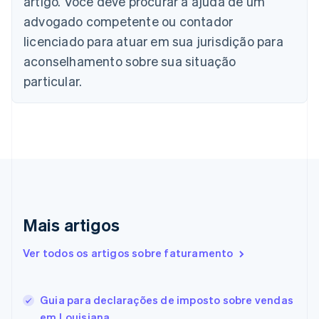
artigo. Você deve procurar a ajuda de um
Bulgária
advogado competente ou contador
English
Canadá
licenciado para atuar em sua jurisdição para
English
Français
aconselhamento sobre sua situação
China continental
particular.
简体中文
English
Chipre
English
Croácia
English
Italiano
Dinamarca
English
Emirados Árabes Unidos
English
Eslováquia
Mais artigos
English
Eslovênia
Ver todos os artigos sobre faturamento
English
Italiano
Espanha
Español
English
Guia para declarações de imposto sobre vendas
Estados Unidos
em Louisiana
English
Español
简体中文