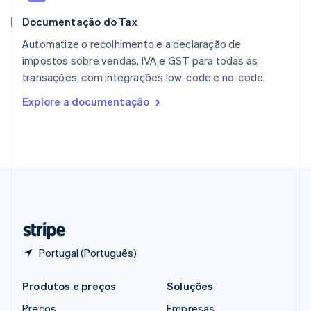
RAE de Hong Kong, China
Documentação do Tax
English
简体中文
Reino Unido
Automatize o recolhimento e a declaração de
English
impostos sobre vendas, IVA e GST para todas as
República Tcheca
transações, com integrações low-code e no-code.
English
Romênia
Explore a documentação
English
Singapura
English
简体中文
Suécia
Svenska
English
Suíça
Deutsch
Français
Italiano
English
Tailândia
ไทย
English
Portugal (Português)
Produtos e preços
Soluções
Preços
Empresas