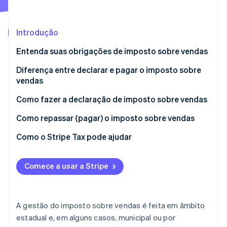
Veja o que está chegando
Radar
Ecossistema
Prevenção de fraudes
Introdução
Parceiros
Atlas
Entenda suas obrigações de imposto sobre vendas
Stripe App Marketplace
Incorporação de startups
Diferença entre declarar e pagar o imposto sobre
Climate
vendas
Remoção de carbono
Identity
Como fazer a declaração de imposto sobre vendas
Verificação de identidade
Como repassar (pagar) o imposto sobre vendas
Como o Stripe Tax pode ajudar
Stripe Sessions 2026
Comece a usar a Stripe
Veja como a Stripe está construindo a infraestrutura econ
Assista agora
A gestão do imposto sobre vendas é feita em âmbito
estadual e, em alguns casos, municipal ou por