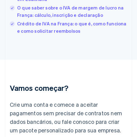
Estônia
O que saber sobre o IVA de margem de lucro na
English
França: cálculo, inscrição e declaração
Finlândia
Crédito de IVA na França: o que é, como funciona
English
Svenska
França
e como solicitar reembolsos
Français
English
Gibraltar
English
Grécia
English
Hungria
English
Índia
English
Vamos começar?
Irlanda
English
Crie uma conta e comece a aceitar
Itália
Italiano
English
pagamentos sem precisar de contratos nem
Japão
dados bancários, ou fale conosco para criar
日本語
English
Letônia
um pacote personalizado para sua empresa.
English