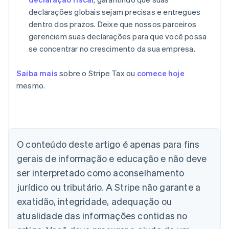
declarações globais sejam precisas e entregues
dentro dos prazos. Deixe que nossos parceiros
gerenciem suas declarações para que você possa
se concentrar no crescimento da sua empresa.
Saiba mais
sobre o Stripe Tax ou
comece hoje
mesmo.
Alemanha
O conteúdo deste artigo é apenas para fins
Deutsch
English
Austrália
gerais de informação e educação e não deve
English
ser interpretado como aconselhamento
Áustria
jurídico ou tributário. A Stripe não garante a
Deutsch
English
Bélgica
exatidão, integridade, adequação ou
Nederlands
Français
Deutsch
English
atualidade das informações contidas no
Brasil
Português
English