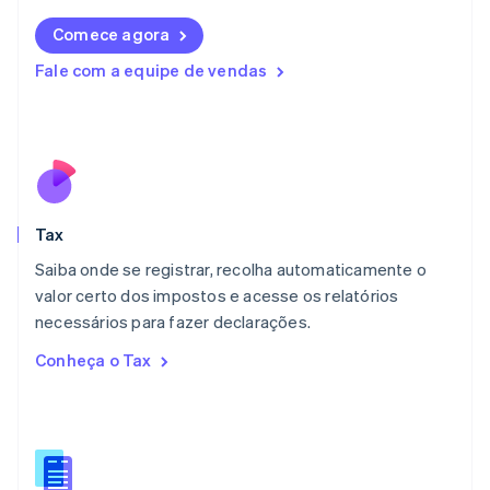
Liechtenstein
Comece agora
Deutsch
English
Lituânia
Fale com a equipe de vendas
English
Luxemburgo
Français
Deutsch
English
Malásia
English
简体中文
Malta
English
Tax
México
Español
English
Saiba onde se registrar, recolha automaticamente o
Noruega
valor certo dos impostos e acesse os relatórios
English
necessários para fazer declarações.
Nova Zelândia
English
Conheça o Tax
Países Baixos
Nederlands
English
Polônia
English
Portugal
Português
English