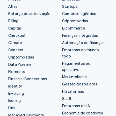
Atlas
Startups
Reforço de autorização
Comércio agêntico
Billing
Criptomoedas
Capital
E-commerce
Checkout
Finanças integradas
Climate
Automação de finanças
Connect
Empresas do mundo
todo
Criptomoedas
Pagamentos no
Data Pipeline
aplicativo
Elements
Marketplaces
Financial Connections
Gestão dos valores
Identity
Plataformas
Invoicing
SaaS
Issuing
Empresas de IA
Link
Economia de criadores
Managed Payments