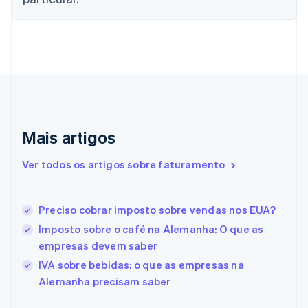
English
Croácia
English
Italiano
Dinamarca
English
Emirados Árabes Unidos
English
Eslováquia
English
Mais artigos
Eslovênia
English
Italiano
Ver todos os artigos sobre faturamento
Espanha
Español
English
Estados Unidos
Preciso cobrar imposto sobre vendas nos EUA?
English
Español
简体中文
Estônia
Imposto sobre o café na Alemanha: O que as
English
empresas devem saber
Finlândia
IVA sobre bebidas: o que as empresas na
English
Svenska
França
Alemanha precisam saber
Français
English
Gibraltar