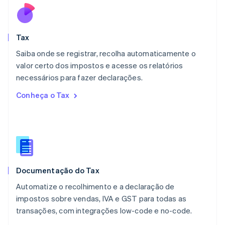
English
简体中文
Malta
English
Tax
México
Español
English
Saiba onde se registrar, recolha automaticamente o
Noruega
valor certo dos impostos e acesse os relatórios
English
necessários para fazer declarações.
Nova Zelândia
English
Conheça o Tax
Países Baixos
Nederlands
English
Polônia
English
Portugal
Português
English
RAE de Hong Kong, China
Documentação do Tax
English
简体中文
Reino Unido
Automatize o recolhimento e a declaração de
English
impostos sobre vendas, IVA e GST para todas as
República Tcheca
transações, com integrações low-code e no-code.
English
Romênia