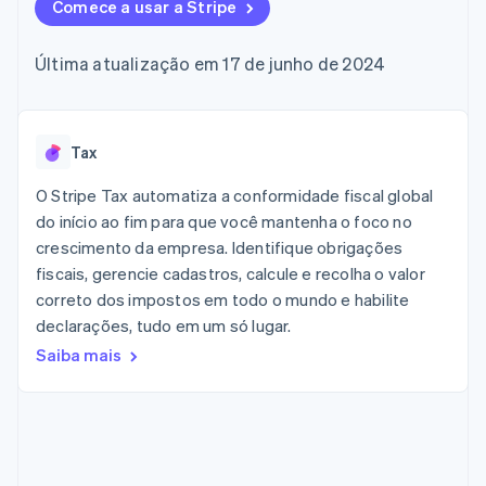
flexíveis de IU
Comece a usar a Stripe
Recognition
Marketplaces
Gerenciar assinaturas
Formas de
Automação
Plano de ação do
Gestão dos valores
Ofereça cobrança por
pagamento
contábil
produto
Plataformas
uso
Última atualização em 17 de junho de 2024
Acesso a mais
Stripe Sigma
Conferência anual das
SaaS
Emita cartões
de 125
Relatórios
sessões
respaldados por
Terminal
personalizados
Carreiras
stablecoins
Pagamentos
Data Pipeline
Sala de imprensa
Provisione e gerencie
presenciais
Sincronização
Stripe Press
Tax
serviços com agentes
Por setor
Authorization
de dados
Boost
O Stripe Tax automatiza a conformidade fiscal global
Otimizações
Empresas de IA
do início ao fim para que você mantenha o foco no
de aceitação
Economia de criadores
Contato
Recursos
crescimento da empresa. Identifique obrigações
Link
Checkout
Jogos
fiscais, gerencie cadastros, calcule e recolha o valor
Fale com a equipe de
Hospitalidade, viagens
Integrações de
acelerado
vendas
correto dos impostos em todo o mundo e habilite
e lazer
aplicativos
Financial
Seja um parceiro
declarações, tudo em um só lugar.
Seguros
Exemplos de códigos
Connections
Mídia e entretenimento
Blog de
Dados de
Saiba mais
desenvolvedores
contas
Organizações sem fins
Status da API
vinculadas
lucrativos
Serviços profissionais
Setor público
Mais
Varejo
Product roadmap