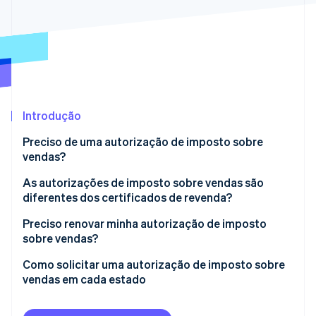
Veja o que está chegando
Radar
Ecossistema
Prevenção de fraudes
Parceiros
Atlas
Stripe App Marketplace
Incorporação de startups
Climate
Remoção de carbono
Introdução
Identity
Preciso de uma autorização de imposto sobre
Verificação de identidade
vendas?
As autorizações de imposto sobre vendas são
diferentes dos certificados de revenda?
Preciso renovar minha autorização de imposto
Stripe Sessions 2026
sobre vendas?
Veja como a Stripe está construindo a infraestrutura econ
Assista agora
Como solicitar uma autorização de imposto sobre
vendas em cada estado