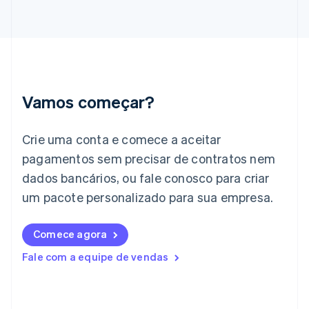
English
Grécia
English
Hungria
English
Índia
English
Vamos começar?
Irlanda
English
Crie uma conta e comece a aceitar
Itália
Italiano
English
pagamentos sem precisar de contratos nem
Japão
dados bancários, ou fale conosco para criar
日本語
English
Letônia
um pacote personalizado para sua empresa.
English
Liechtenstein
Comece agora
Deutsch
English
Lituânia
Fale com a equipe de vendas
English
Luxemburgo
Français
Deutsch
English
Malásia