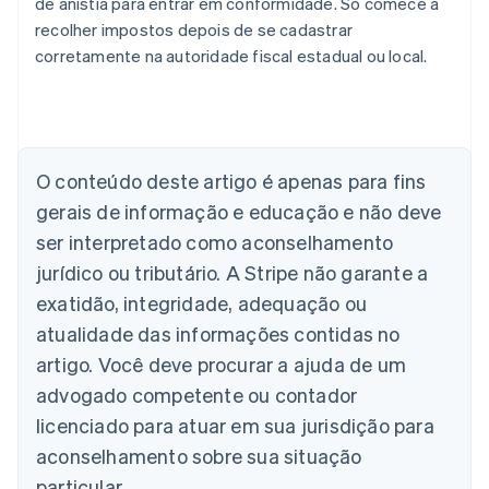
de anistia para entrar em conformidade. Só comece a
recolher impostos depois de se cadastrar
corretamente na autoridade fiscal estadual ou local.
Alemanha
Deutsch
English
Austrália
O conteúdo deste artigo é apenas para fins
English
gerais de informação e educação e não deve
Áustria
ser interpretado como aconselhamento
Deutsch
English
Bélgica
jurídico ou tributário. A Stripe não garante a
Nederlands
Français
Deutsch
English
exatidão, integridade, adequação ou
Brasil
atualidade das informações contidas no
Português
English
Bulgária
artigo. Você deve procurar a ajuda de um
English
advogado competente ou contador
Canadá
English
Français
licenciado para atuar em sua jurisdição para
China continental
aconselhamento sobre sua situação
简体中文
English
Chipre
particular.