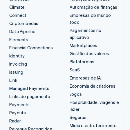
Climate
Automação de finanças
Connect
Empresas do mundo
todo
Criptomoedas
Pagamentos no
Data Pipeline
aplicativo
Elements
Marketplaces
Financial Connections
Gestão dos valores
Identity
Plataformas
Invoicing
SaaS
Issuing
Empresas de IA
Link
Economia de criadores
Managed Payments
Jogos
Links de pagamento
Hospitalidade, viagens e
Payments
lazer
Payouts
Seguros
Radar
Mídia e entretenimento
Revenue Recognition