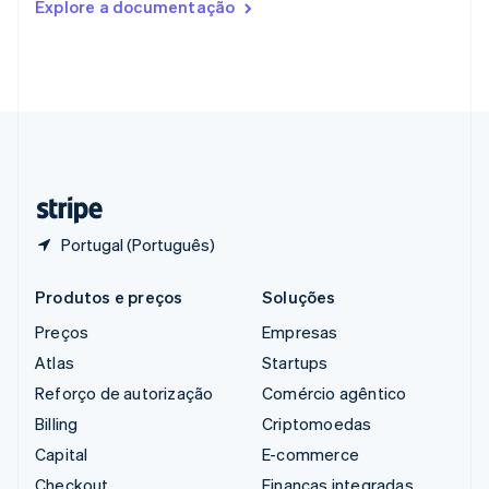
Explore a documentação
English
Singapura
English
简体中文
Suécia
Svenska
English
Suíça
Deutsch
Français
Italiano
English
Tailândia
ไทย
English
Portugal (Português)
Produtos e preços
Soluções
Preços
Empresas
Atlas
Startups
Reforço de autorização
Comércio agêntico
Billing
Criptomoedas
Capital
E-commerce
Checkout
Finanças integradas