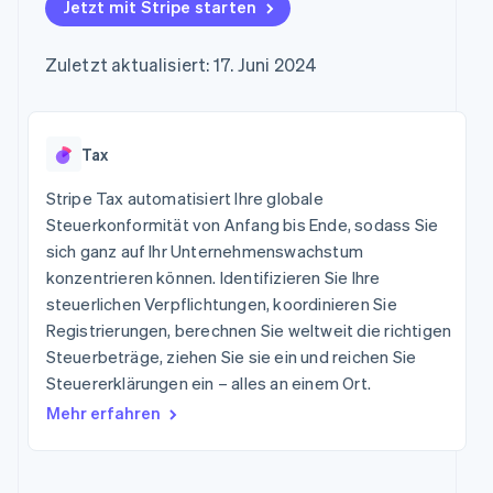
Data Pipeline
Jetzt mit Stripe starten
Marktplatz auf
Geldmanagement
Zugriff auf mehr als
Datensynchronisierung
Produkt-Roadmap
Grundlagen der
Plattformen
125
Stripe Sessions
Abonnementverwaltung
SaaS
Zuletzt aktualisiert: 17. Juni 2024
Terminal
Karriere
Zahlungen vor Ort
Newsroom
So setzen Sie
Authorization
Stripe Press
nutzungsbasierte
Boost
Abrechnung um
Nach Branche
Optimierung der
Tax
Stablecoin-gestützte
Autorisierungsraten
Karten ausgeben: So
Link
KI-Unternehmen
Kontakt
geht´s
Stripe Tax automatisiert Ihre globale
Beschleunigter
Creator Economy
Bereitstellung und
Steuerkonformität von Anfang bis Ende, sodass Sie
Bezahlvorgang
Gaming
Verwaltung von
Sales-Team
sich ganz auf Ihr Unternehmenswachstum
Financial
Bewirtung, Reisen und
Diensten mit Agenten
kontaktieren
Connections
Freizeit
konzentrieren können. Identifizieren Sie Ihre
Partner werden
Verbundene
Versicherungen
steuerlichen Verpflichtungen, koordinieren Sie
Medien und
Finanzdaten
Registrierungen, berechnen Sie weltweit die richtigen
Unterhaltung
Ressourcen
Gemeinnützige
Steuerbeträge, ziehen Sie sie ein und reichen Sie
Organisationen
Steuererklärungen ein – alles an einem Ort.
App-Integrationen
Fachdienstleistungen
Mehr
Code-Beispiele
Öffentlicher Sektor
Mehr erfahren
Product roadmap
Entwickler-Blog
Einzelhandel
Ausblick
API-Status
Radar