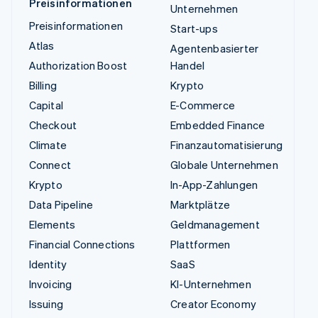
Preisinformationen
Unternehmen
Preisinformationen
Start-ups
Atlas
Agentenbasierter
Authorization Boost
Handel
Billing
Krypto
Capital
E-Commerce
Checkout
Embedded Finance
Climate
Finanzautomatisierung
Connect
Globale Unternehmen
Krypto
In-App-Zahlungen
Data Pipeline
Marktplätze
Elements
Geldmanagement
Financial Connections
Plattformen
Identity
SaaS
Invoicing
KI-Unternehmen
Issuing
Creator Economy