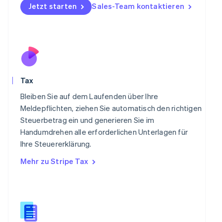
Norwegen
Jetzt starten
Sales-Team kontaktieren
English
Österreich
Deutsch
English
Polen
English
Portugal
Português
English
Tax
Rumänien
English
Bleiben Sie auf dem Laufenden über Ihre
Schweden
Meldepflichten, ziehen Sie automatisch den richtigen
Svenska
English
Steuerbetrag ein und generieren Sie im
Schweiz
Handumdrehen alle erforderlichen Unterlagen für
Deutsch
Français
Italiano
English
Singapur
Ihre Steuererklärung.
English
简体中文
Mehr zu Stripe Tax
Slowakei
English
Slowenien
English
Italiano
Sonderverwaltungsregion Hongkong,
China