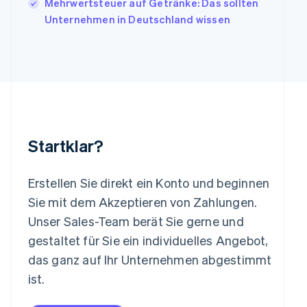
Mehrwertsteuer auf Getränke: Das sollten
Kanada
Unternehmen in Deutschland wissen
English
Français
Kroatien
English
Italiano
Lettland
English
Liechtenstein
Deutsch
English
Litauen
English
Startklar?
Luxemburg
Français
Deutsch
English
Malaysia
Erstellen Sie direkt ein Konto und beginnen
English
简体中文
Malta
Sie mit dem Akzeptieren von Zahlungen.
English
Unser Sales-Team berät Sie gerne und
Mexiko
gestaltet für Sie ein individuelles Angebot,
Español
English
Neuseeland
das ganz auf Ihr Unternehmen abgestimmt
English
ist.
Niederlande
Nederlands
English