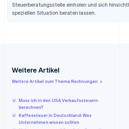
Deutschland
Steuerberatungsstelle einholen und sich hinsichtl
Deutsch
English
speziellen Situation beraten lassen.
Estland
English
Festlandchina
简体中文
English
Finnland
English
Svenska
Frankreich
Français
English
Gibraltar
English
Weitere Artikel
Griechenland
English
Weitere Artikel zum Thema Rechnungen
Indien
English
Irland
Muss ich in den USA Verkaufssteuern
English
berechnen?
Italien
Italiano
English
Kaffeesteuer in Deutschland: Was
Japan
Unternehmen wissen sollten
日本語
English