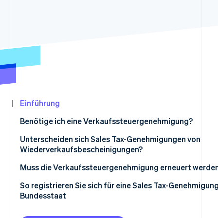
Betrugsprävention
Ecosystem
Atlas
Start-up-Gründung
Partner
Stripe App-Marktplatz
Climate
CO₂-Entnahme
Identity
Online-Identitätsprüfung
Einführung
Benötige ich eine Verkaufssteuergenehmigung?
Stripe-Sessions 2026
Unterscheiden sich Sales Tax-Genehmigungen von
Erfahren Sie, wie Stripe Lösungen für die
Wiederverkaufsbescheinigungen?
Jetzt ansehen
Muss die Verkaufssteuergenehmigung erneuert werde
So registrieren Sie sich für eine Sales Tax-Genehmigung
Bundesstaat