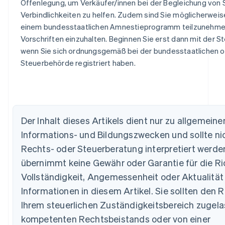
Offenlegung, um Verkäufer/innen bei der Begleichung von 
Verbindlichkeiten zu helfen. Zudem sind Sie möglicherweis
einem bundesstaatlichen Amnestieprogramm teilzunehme
Vorschriften einzuhalten. Beginnen Sie erst dann mit der 
wenn Sie sich ordnungsgemäß bei der bundesstaatlichen o
Steuerbehörde registriert haben.
Der Inhalt dieses Artikels dient nur zu allgemeine
Australien
Informations- und Bildungszwecken und sollte nic
English
Rechts- oder Steuerberatung interpretiert werden
Belgien
Nederlands
Français
Deutsch
English
übernimmt keine Gewähr oder Garantie für die Ric
Brasilien
Vollständigkeit, Angemessenheit oder Aktualität
Português
English
Bulgarien
Informationen in diesem Artikel. Sie sollten den R
English
Ihrem steuerlichen Zuständigkeitsbereich zugel
Dänemark
kompetenten Rechtsbeistands oder von einer
English