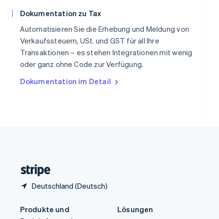
English
简体中文
Dokumentation zu Tax
Spanien
Español
English
Automatisieren Sie die Erhebung und Meldung von
Thailand
Verkaufssteuern, USt. und GST für all Ihre
ไทย
English
Transaktionen – es stehen Integrationen mit wenig
Tschechische Republik
oder ganz ohne Code zur Verfügung.
English
Ungarn
Dokumentation im Detail
English
Vereinigte Arabische Emirate
English
Vereinigte Staaten
English
Español
简体中文
Vereinigtes Königreich
English
Zypern
English
Deutschland (Deutsch)
Produkte und
Lösungen