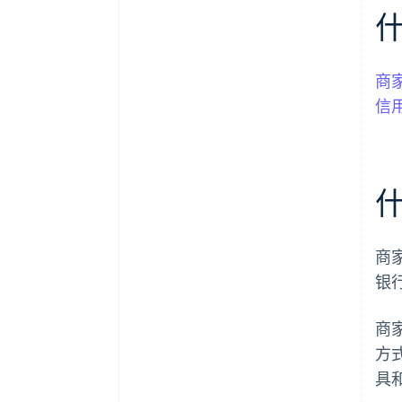
商
信
商
银
商
方
具