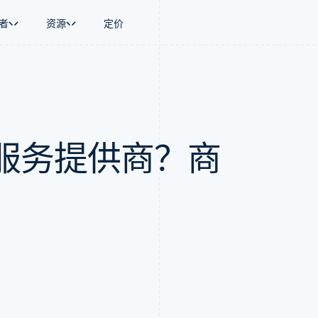
者
资源
定价
景
指南
按行业
公司
资金管理
平台和交易市
商务
持
接受线上付款
AI 企业
产品路线图
Global Payouts
Connect
币
持方案
实施预置结账流程
创作者经济
Sessions 年度大会
向第三方打款
平台支付
务
务
构建平台或交易市场
游戏
招聘
服务提供商？商
金融
管理订阅
酒店、旅游与休闲
资讯中心
动化
提供按用量计费
保险
Stripe Press
企业
发行稳定币支持的支付卡
媒体与娱乐
支付
通过智能体配置和管理服务
非营利组织
场
专业服务
理
公共部门
零售
化
on