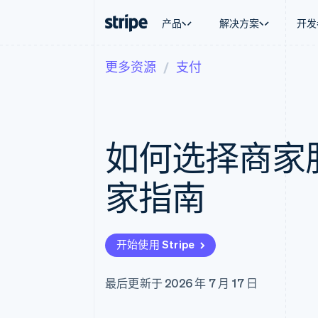
产品
解决方案
开发
更多资源
支付
按企业阶段
文档
学习
按应用场
支持
支付
营收
大型企业
Stripe 文档
博客
智能体
获取支
Payments
Billing
初创企业
API 参考文档
客户案例
加密货
托管支
在线支付
经常性收入
库与 SDK
指南
电子商
专业服
Payment links
Metronome
Stripe Apps
如何选择商家
嵌入式
无代码支付
按用量计费
财务自
Checkout
Subscriptions
全球化
预构建支付界面
订阅管理
应用内
家指南
Elements
Invoicing
交易市
灵活的 UI 组件
一次性或定期账单
资金管
Payment methods
Tax
平台
接入 125+ 种支付方式
销售税和增值税自动
SaaS
Authorization Boost
Revenue Recogniti
开始使用 Stripe
支付成功率优化
会计自动化
Link
Stripe Sigma
加速结账
自定义报告
最后更新于 2026 年 7 月 17 日
Data Pipeline
数据同步