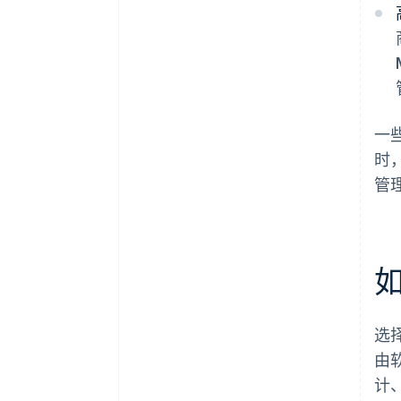
一
时
管
选
由
计