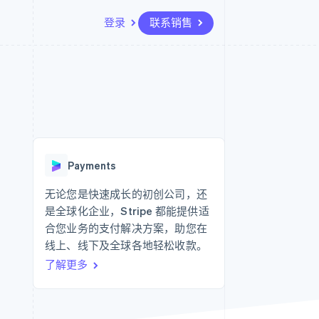
登录
联系销售
资源
生态系统
联系
场
更多
应用集成
合作伙伴
联系销售
Product roadmap
代码示例
Stripe App Marketplace
成为合作伙伴
了解未来规划
开发者博客
API 状态
Radar
欺诈防范
Payments
Atlas
初创企业注册
无论您是快速成长的初创公司，还
是全球化企业，Stripe 都能提供适
Climate
碳移除
合您业务的支付解决方案，助您在
线上、线下及全球各地轻松收款。
了解更多