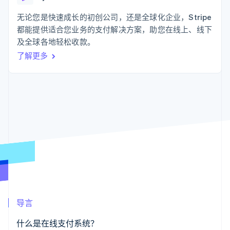
支付成功率优
Stripe Sigma
产品路线图
SaaS
化
自定义报告
Sessions 年度大会
无论您是快速成长的初创公司，还是全球化企业，Stripe
Link
Data Pipeline
招聘
都能提供适合您业务的支付解决方案，助您在线上、线下
加速结账
数据同步
资讯中心
资源
及全球各地轻松收款。
Stripe Press
按行业
了解更多
应用集成
AI 企业
代码示例
更多
创作者经济
开发者博客
联系
Product roadmap
游戏
API 状态
了解未来规划
酒店、旅游与休闲
联系销售
保险
Radar
成为合作伙伴
媒体与娱乐
欺诈防范
非营利组织
Atlas
专业服务
初创企业注册
公共部门
零售
Climate
碳移除
生态系统
导言
合作伙伴
Stripe App Marketplace
什么是在线支付系统？
Stripe Sessions 2026