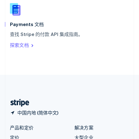
新西兰
English
匈牙利
English
Payments 文档
意大利
查找 Stripe 的付款 API 集成指南。
Italiano
English
印度
探索文档
English
英国
English
直布罗陀
English
中国内地
简体中文
English
中国香港特别行政区
English
简体中文
中国内地 (简体中文)
产品和定价
解决方案
定价
大型企业