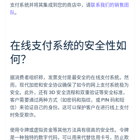
支付系统并将其集成到您的商店中，请
联系我们的销售团
队
。
在线支付系统的安全性如
何？
据消费者组织称，发票支付是最安全的在线支付系统。然
阿联酋
而，现代加密和安全协议确保了如今的网上支付系统极为
English
安全。此外，还有 3D 安全流程和双重验证等安全标准，
爱尔兰
客户需要通过两种方式（如密码和指纹，或 PIN 码和短
English
爱沙尼亚
信）来验证自己的身份。这可以保护客户在进行线上支付
English
时免受欺诈。
奥地利
Deutsch
English
使用令牌或虚拟资金等其他方法具有很高的安全性。令牌
澳大利亚
是一种独特的数字代码，可以用来代替信用卡号，防止欺
English