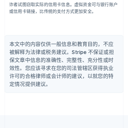
巴西
诈者试图窃取实际的信用卡信息。虚拟资金可与银行账户
Português
English
或信用卡链接，比传统的支付方式更加安全。
保加利亚
English
比利时
Nederlands
Français
Deutsch
English
波兰
本文中的内容仅供一般信息和教育目的，不应
English
丹麦
被解释为法律或税务建议。Stripe 不保证或担
English
保文章中信息的准确性、完整性、充分性或时
德国
效性。您应该寻求在您的司法管辖区获得执业
Deutsch
English
法国
许可的合格律师或会计师的建议，以就您的特
Français
English
定情况提供建议。
芬兰
English
Svenska
荷兰
Nederlands
English
加拿大
English
Français
捷克
English