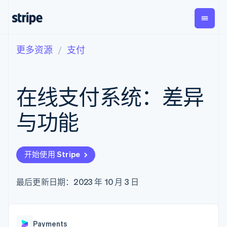
更多资源
支付
按企业阶段
文档
学习
支付
营收
资金管
平台
理
易市
大型企业
Stripe 文档
博客
Payments
Billing
初创企业
API 参考文档
客户案例
在线支付系统：差异
在线支付
经常性收入
Global
Conn
库与 SDK
指南
Payment links
Metronome
Payouts
Stripe Apps
按用量计费
平台
与功能
无代码支付
Subscriptions
向第三
按应用场景
Checkout
方打款
支持
预构建支付界
订阅管理
指南
智能体商务
面
Invoicing
加密货币
获取支持
一次性或定期
Elements
开始使用 Stripe
电子商务
接受线上付款
托管支持方案
灵活的 UI 组件
账单
嵌入式金融
实施预置结账流程
专业服务
Payment
Tax
财务自动化
构建平台或交易市场
最后更新日期：2023 年 10 月 3 日
methods
销售税和增值
全球化企业
管理订阅
接入 125+ 种支
税自动化
应用内支付
提供按用量计费
付方式
Revenue
交易市场
发行稳定币支持的支付卡
Authorization
Recognition
公司
资金管理
通过智能体配置和管理服
Boost
会计自动化
Payments
平台
务