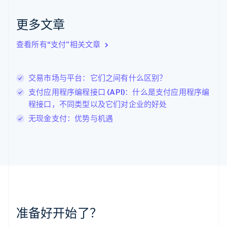
克罗地亚
English
Italiano
更多文章
拉脱维亚
English
查看所有“支付”相关文章
立陶宛
English
列支敦士登
交易市场与平台：它们之间有什么区别？
Deutsch
English
卢森堡
支付应用程序编程接口 (API)：什么是支付应用程序编
Français
Deutsch
English
程接口，不同类型以及它们对企业的好处
罗马尼亚
无现金支付：优势与机遇
English
马尔他
English
马来西亚
English
简体中文
美国
English
Español
简体中文
墨西哥
Español
English
准备好开始了？
挪威
English