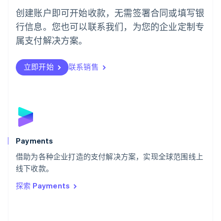
葡萄牙
创建账户即可开始收款，无需签署合同或填写银
Português
English
行信息。您也可以联系我们，为您的企业定制专
日本
日本語
English
属支付解决方案。
瑞典
Svenska
English
瑞士
立即开始
联系销售
Deutsch
Français
Italiano
English
塞浦路斯
English
斯洛伐克
English
斯洛文尼亚
English
Italiano
Payments
泰国
ไทย
English
借助为各种企业打造的支付解决方案，实现全球范围线上
希腊
线下收款。
English
探索 Payments
西班牙
Español
English
新加坡
English
简体中文