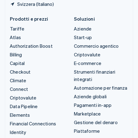
Svizzera (Italiano)
Prodotti e prezzi
Soluzioni
Tariffe
Aziende
Atlas
Start-up
Authorization Boost
Commercio agentico
Billing
Criptovalute
Capital
E-commerce
Checkout
Strumenti finanziari
integrati
Climate
Automazione per finanza
Connect
Aziende globali
Criptovalute
Pagamenti in-app
Data Pipeline
Marketplace
Elements
Gestione del denaro
Financial Connections
Piattaforme
Identity