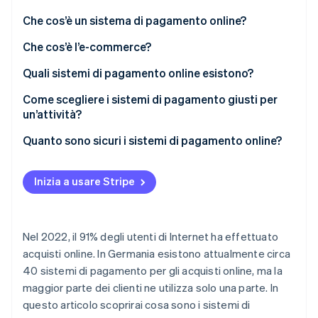
Scopri cosa ti aspetta
Che cos’è un sistema di pagamento online?
Radar
Ecosistema
Prevenzione delle frodi
Che cos’è l’e-commerce?
Partner
Atlas
Quali sistemi di pagamento online esistono?
Stripe App Marketplace
Costituzione di start-up
Come scegliere i sistemi di pagamento giusti per
Climate
Rimozione del carbonio
un’attività?
Identity
Quanto sono sicuri i sistemi di pagamento online?
Verifica online dell'identità
Inizia a usare Stripe
Stripe Sessions 2026
Nel 2022, il 91% degli utenti di Internet ha effettuato
Scopri come Stripe sta costruendo l'infrastruttura economi
acquisti online. In Germania esistono attualmente circa
Guarda ora
40 sistemi di pagamento per gli acquisti online, ma la
maggior parte dei clienti ne utilizza solo una parte. In
questo articolo scoprirai cosa sono i sistemi di