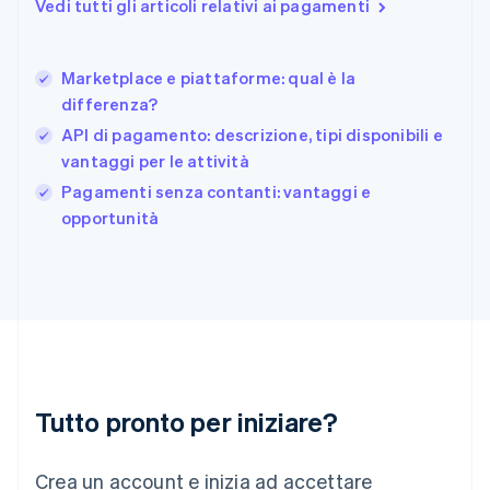
Vedi tutti gli articoli relativi ai pagamenti
Français
English
Germania
Deutsch
English
Marketplace e piattaforme: qual è la
Giappone
日本語
English
differenza?
Gibilterra
API di pagamento: descrizione, tipi disponibili e
English
vantaggi per le attività
Grecia
English
Pagamenti senza contanti: vantaggi e
India
opportunità
English
Irlanda
English
Italia
Italiano
English
Lettonia
English
Liechtenstein
Deutsch
English
Tutto pronto per iniziare?
Lituania
English
Crea un account e inizia ad accettare
Lussemburgo