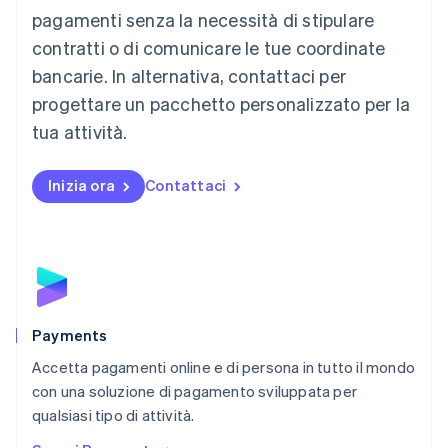
Français
Deutsch
English
pagamenti senza la necessità di stipulare
Malaysia
contratti o di comunicare le tue coordinate
English
简体中文
Malta
bancarie. In alternativa, contattaci per
English
progettare un pacchetto personalizzato per la
Messico
tua attività.
Español
English
Norvegia
English
Inizia ora
Contattaci
Nuova Zelanda
English
Paesi Bassi
Nederlands
English
Polonia
English
Portogallo
Português
English
Payments
RAS di Hong Kong, Cina
Accetta pagamenti online e di persona in tutto il mondo
English
简体中文
con una soluzione di pagamento sviluppata per
Regno Unito
English
qualsiasi tipo di attività.
Repubblica Ceca