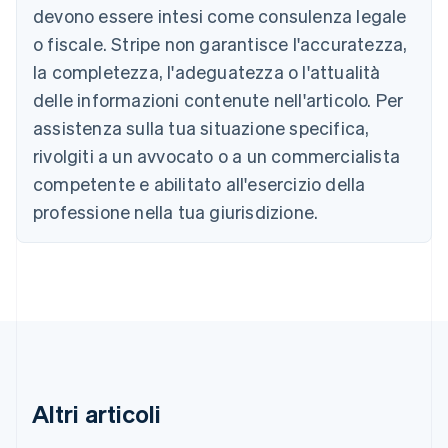
devono essere intesi come consulenza legale
Nederlands
Français
Deutsch
English
Brasile
o fiscale. Stripe non garantisce l'accuratezza,
Português
English
la completezza, l'adeguatezza o l'attualità
Bulgaria
English
delle informazioni contenute nell'articolo. Per
Canada
assistenza sulla tua situazione specifica,
English
Français
Cina continentale
rivolgiti a un avvocato o a un commercialista
简体中文
English
competente e abilitato all'esercizio della
Cipro
professione nella tua giurisdizione.
English
Croazia
English
Italiano
Danimarca
English
Emirati Arabi Uniti
English
Estonia
English
Finlandia
Altri articoli
English
Svenska
Francia