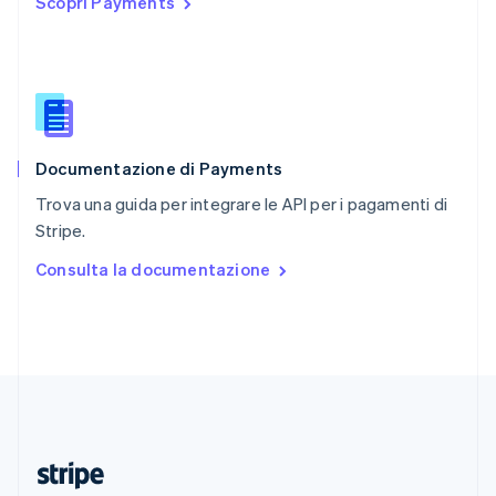
Scopri Payments
English
Romania
English
Singapore
English
简体中文
Slovacchia
English
Documentazione di Payments
Slovenia
English
Italiano
Trova una guida per integrare le API per i pagamenti di
Spagna
Stripe.
Español
English
Stati Uniti
Consulta la documentazione
English
Español
简体中文
Svezia
Svenska
English
Svizzera
Deutsch
Français
Italiano
English
Thailandia
ไทย
English
Ungheria
English