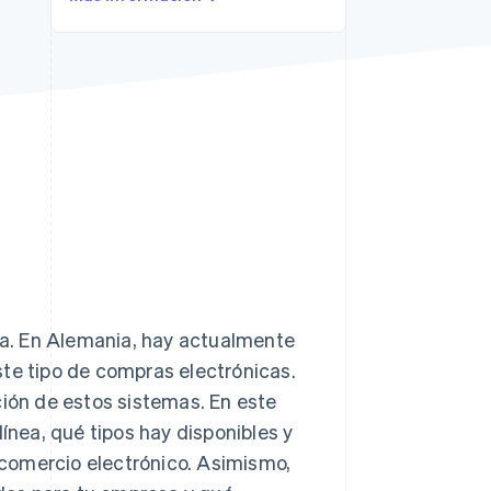
Sesiones de Stripe
2026
Descubre cómo Stripe
construye la
infraestructura
económica para la IA.
Mirar ahora
nea. En Alemania, hay actualmente
ste tipo de compras electrónicas.
ción de estos sistemas. En este
línea, qué tipos hay disponibles y
comercio electrónico. Asimismo,