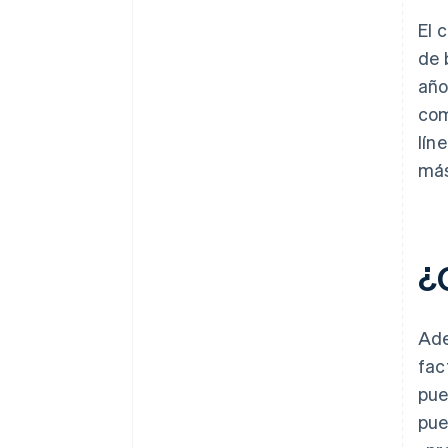
El 
de 
año
com
lín
más
¿
Ade
fac
pue
pue