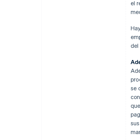
el 
med
Hay
emp
del
Ade
Ade
pro
se 
con
que
pag
sus
man