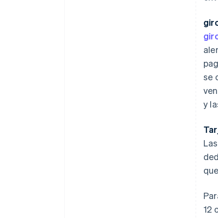
gir
gir
ale
pag
se 
ven
y l
Tar
Las
ded
que
Par
12 