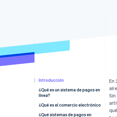
Authorization Boost
Optimizaciones de aceptación
Link
Proceso de compra acelerado
Financial Connections
Datos de ctas. financieras
vinculadas
Introducción
En 
alr
¿Qué es un sistema de pagos en
línea?
Sin
art
¿Qué es el comercio electrónico
qué
¿Qué sistemas de pagos en