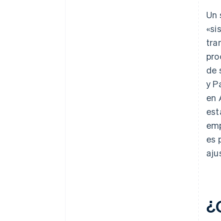
Un 
«si
tra
pro
de 
y P
en 
est
emp
es 
aju
¿