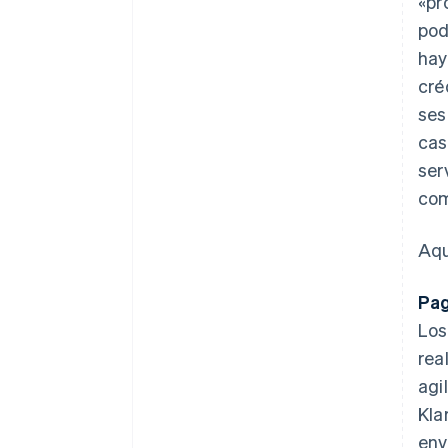
«pr
pod
hay
cré
ses
cas
ser
com
Aqu
Pag
Los
rea
agi
Kla
env