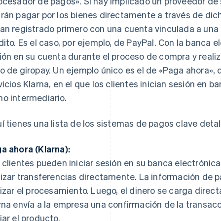
ocesador de pagos». Si hay implicado un proveedor de s
rán pagar por los bienes directamente a través de dich
an registrado primero con una cuenta vinculada a una 
dito. Es el caso, por ejemplo, de PayPal. Con la banca el
ión en su cuenta durante el proceso de compra y realiz
o de giropay. Un ejemplo único es el de «Paga ahora», 
vicios Klarna, en el que los clientes inician sesión en b
o intermediario.
í tienes una lista de los sistemas de pagos clave detal
a ahora (Klarna):
 clientes pueden iniciar sesión en su banca electrónica
lizar transferencias directamente. La información de 
lizar el procesamiento. Luego, el dinero se carga direc
rna envía a la empresa una confirmación de la transac
iar el producto.