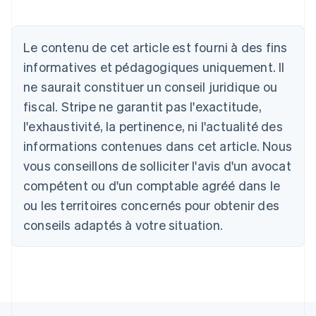
Allemagne
Le contenu de cet article est fourni à des fins
Deutsch
English
Australie
informatives et pédagogiques uniquement. Il
English
ne saurait constituer un conseil juridique ou
Autriche
Deutsch
English
fiscal. Stripe ne garantit pas l'exactitude,
Belgique
l'exhaustivité, la pertinence, ni l'actualité des
Nederlands
Français
Deutsch
English
Brésil
informations contenues dans cet article. Nous
Português
English
vous conseillons de solliciter l'avis d'un avocat
Bulgarie
compétent ou d'un comptable agréé dans le
English
Canada
ou les territoires concernés pour obtenir des
English
Français
conseils adaptés à votre situation.
Chine continentale
简体中文
English
Chypre
English
Croatie
English
Italiano
Danemark