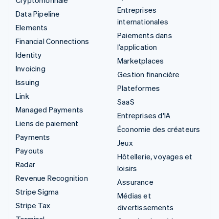
Entreprises
Data Pipeline
internationales
Elements
Paiements dans
Financial Connections
l’application
Identity
Marketplaces
Invoicing
Gestion financière
Issuing
Plateformes
Link
SaaS
Managed Payments
Entreprises d'IA
Liens de paiement
Économie des créateurs
Payments
Jeux
Payouts
Hôtellerie, voyages et
Radar
loisirs
Revenue Recognition
Assurance
Stripe Sigma
Médias et
Stripe Tax
divertissements
Terminal