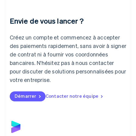
English
Italie
Italiano
English
Envie de vous lancer ?
Japon
日本語
English
Créez un compte et commencez à accepter
Lettonie
English
des paiements rapidement, sans avoir à signer
Liechtenstein
de contrat ni à fournir vos coordonnées
Deutsch
English
Lituanie
bancaires. N'hésitez pas à nous contacter
English
pour discuter de solutions personnalisées pour
Luxembourg
votre entreprise.
Français
Deutsch
English
Malaisie
English
简体中文
Démarrer
Contacter notre équipe
Malte
English
Mexique
Español
English
Norvège
English
Nouvelle-Zélande