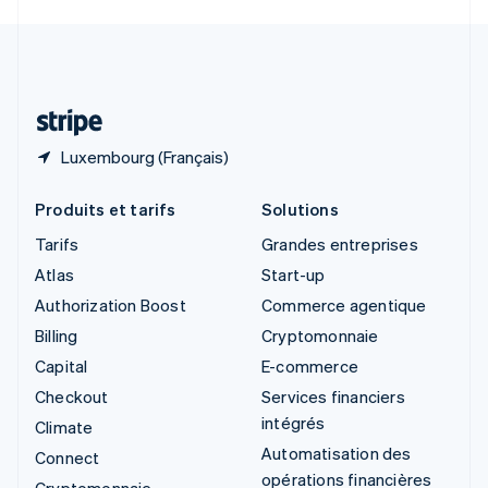
Svenska
English
Suisse
Deutsch
Français
Italiano
English
Thaïlande
ไทย
English
Luxembourg (Français)
Produits et tarifs
Solutions
Tarifs
Grandes entreprises
Atlas
Start-up
Authorization Boost
Commerce agentique
Billing
Cryptomonnaie
Capital
E-commerce
Checkout
Services financiers
intégrés
Climate
Automatisation des
Connect
opérations financières
Cryptomonnaie