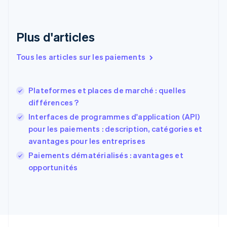
English
Émirats arabes unis
English
Plus d'articles
Espagne
Español
English
Tous les articles sur les paiements
Estonie
English
États-Unis
Plateformes et places de marché : quelles
English
Español
简体中文
différences ?
Finlande
English
Svenska
Interfaces de programmes d'application (API)
France
pour les paiements : description, catégories et
Français
English
avantages pour les entreprises
Gibraltar
English
Paiements dématérialisés : avantages et
Grèce
opportunités
English
Hongrie
English
Inde
English
Irlande