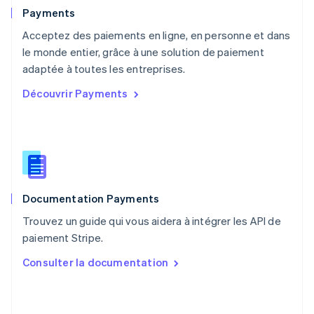
English
Payments
Pays-Bas
Acceptez des paiements en ligne, en personne et dans
Nederlands
English
le monde entier, grâce à une solution de paiement
Pologne
English
adaptée à toutes les entreprises.
Portugal
Découvrir Payments
Português
English
R.A.S. de Hong Kong, Chine
English
简体中文
République tchèque
English
Roumanie
English
Documentation Payments
Royaume-Uni
English
Trouvez un guide qui vous aidera à intégrer les API de
Singapour
paiement Stripe.
English
简体中文
Slovaquie
Consulter la documentation
English
Slovénie
English
Italiano
Suède