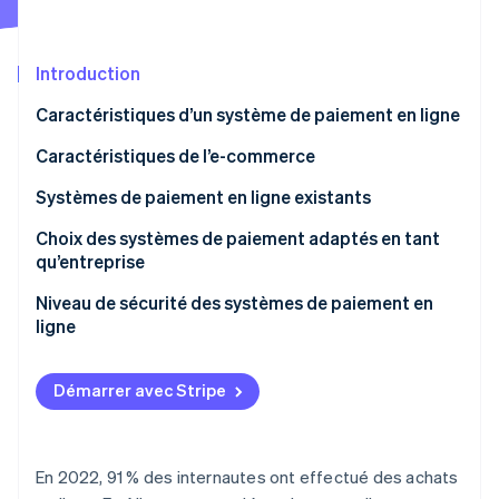
Découvrez les prochaines évolutions
Commerce en ligne
Radar
Prévention de la fraude
Introduction
Écosystème
Atlas
Caractéristiques d’un système de paiement en ligne
Constitution de start-up
Partenaires
Caractéristiques de l’e-commerce
Climate
Stripe App Marketplace
Élimination du carbone
Systèmes de paiement en ligne existants
Identity
Vérification de l'identité
Choix des systèmes de paiement adaptés en tant
qu’entreprise
Niveau de sécurité des systèmes de paiement en
ligne
Stripe Sessions 2026
Découvrez comment Stripe construit l’infrastructure écono
Démarrer avec Stripe
Regarder la vidéo
En 2022, 91 % des internautes ont effectué des achats