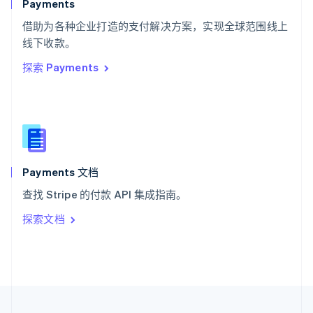
Payments
泰国
ไทย
English
借助为各种企业打造的支付解决方案，实现全球范围线上
希腊
线下收款。
English
探索 Payments
西班牙
Español
English
新加坡
English
简体中文
新西兰
English
匈牙利
English
Payments 文档
意大利
查找 Stripe 的付款 API 集成指南。
Italiano
English
印度
探索文档
English
英国
English
直布罗陀
English
中国内地
简体中文
English