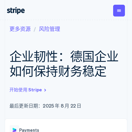
更多资源
风险管理
按企业阶段
文档
学习
支付
营收
资金管
平台
理
易市
大型企业
Stripe 文档
博客
Payments
Billing
初创企业
API 参考文档
客户案例
企业韧性：德国企业
在线支付
经常性收入
Global
Conn
库与 SDK
指南
Payment links
Metronome
Payouts
Stripe Apps
按用量计费
平台
如何保持财务稳定
无代码支付
Subscriptions
向第三
按应用场景
Checkout
方打款
支持
预构建支付界
订阅管理
指南
智能体商务
面
Invoicing
加密货币
获取支持
一次性或定期
开始使用 Stripe
Elements
电子商务
接受线上付款
托管支持方案
灵活的 UI 组件
账单
嵌入式金融
实施预置结账流程
专业服务
Payment
Tax
财务自动化
构建平台或交易市场
最后更新日期：2025 年 8 月 22 日
methods
销售税和增值
全球化企业
管理订阅
接入 125+ 种支
税自动化
应用内支付
提供按用量计费
付方式
Revenue
交易市场
发行稳定币支持的支付卡
Authorization
Recognition
公司
资金管理
通过智能体配置和管理服
Boost
会计自动化
Payments
平台
务