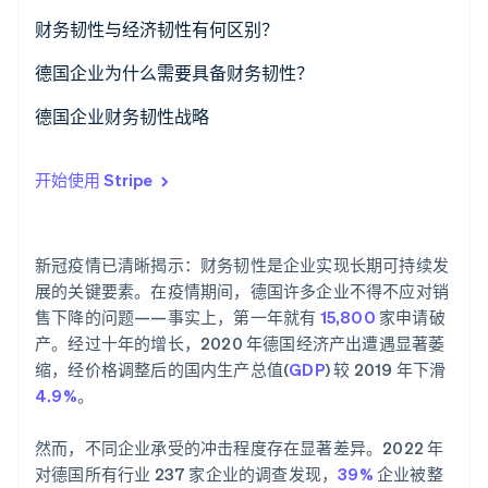
了解 Stripe 如何为 AI 构建经济基础设施。
财务韧性与经济韧性有何区别？
立即观看
德国企业为什么需要具备财务韧性？
德国面临的挑战
德国企业财务韧性战略
全球挑战
积极流动性管理
开始使用 Stripe
收入来源多样化
成本灵活性
新冠疫情已清晰揭示：财务韧性是企业实现长期可持续发
展的关键要素。在疫情期间，德国许多企业不得不应对销
售下降的问题——事实上，第一年就有
15,800
家申请破
产。经过十年的增长，2020 年德国经济产出遭遇显著萎
缩，经价格调整后的国内生产总值(
GDP
) 较 2019 年下滑
4.9%
。
然而，不同企业承受的冲击程度存在显著差异。2022 年
对德国所有行业 237 家企业的调查发现，
39%
企业被整