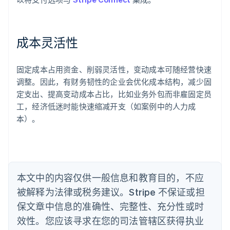
English
爱尔兰
English
爱沙尼亚
成本灵活性
English
奥地利
Deutsch
English
固定成本占用资金、削弱灵活性，变动成本可随经营快速
澳大利亚
调整。因此，有财务韧性的企业会优化成本结构，减少固
English
巴西
定支出、提高变动成本占比，比如业务外包而非雇固定员
Português
English
工，经济低迷时能快速缩减开支（如案例中的人力成
保加利亚
本）。
English
比利时
Nederlands
Français
Deutsch
English
波兰
English
丹麦
本文中的内容仅供一般信息和教育目的，不应
English
被解释为法律或税务建议。Stripe 不保证或担
德国
保文章中信息的准确性、完整性、充分性或时
Deutsch
English
法国
效性。您应该寻求在您的司法管辖区获得执业
Français
English