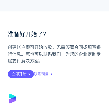
马来西亚
English
简体中文
美国
English
Español
简体中文
墨西哥
Español
English
准备好开始了？
挪威
English
葡萄牙
创建账户即可开始收款，无需签署合同或填写银
Português
English
行信息。您也可以联系我们，为您的企业定制专
日本
日本語
English
属支付解决方案。
瑞典
Svenska
English
瑞士
立即开始
联系销售
Deutsch
Français
Italiano
English
塞浦路斯
English
斯洛伐克
English
斯洛文尼亚
English
Italiano