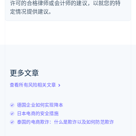
许可的合格律师或会计师的建议，以就您的特
芬兰
定情况提供建议。
English
Svenska
荷兰
Nederlands
English
加拿大
English
Français
捷克
English
克罗地亚
English
Italiano
拉脱维亚
更多文章
English
立陶宛
查看所有风险相关文章
English
列支敦士登
Deutsch
English
卢森堡
德国企业如何实现降本
Français
Deutsch
English
日本电商的安全措施
罗马尼亚
泰国的电商欺诈：什么是欺诈以及如何防范欺诈
English
马尔他
English