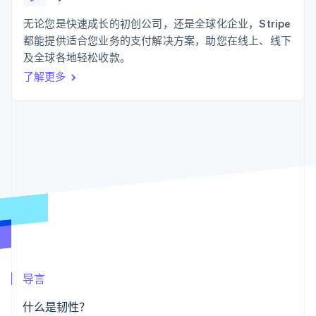
支付成功率优
Stripe Sigma
产品路线图
SaaS
化
自定义报告
Sessions 年度大会
无论您是快速成长的初创公司，还是全球化企业，Stripe
Link
Data Pipeline
招聘
都能提供适合您业务的支付解决方案，助您在线上、线下
加速结账
数据同步
资讯中心
资源
及全球各地轻松收款。
Stripe Press
按行业
了解更多
应用集成
AI 企业
代码示例
更多
创作者经济
开发者博客
联系
Product roadmap
游戏
API 状态
了解未来规划
酒店、旅游与休闲
联系销售
保险
Radar
成为合作伙伴
媒体与娱乐
欺诈防范
非营利组织
Atlas
专业服务
初创企业注册
公共部门
零售
Climate
碳移除
生态系统
导言
合作伙伴
Stripe App Marketplace
什么是韧性？
Stripe Sessions 2026