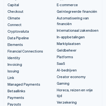
Capital
E-commerce
Checkout
Geïntegreerde financiën
Climate
Automatisering van
financiën
Connect
Internationaal zakendoen
Cryptovaluta
In-appbetalingen
Data Pipeline
Marktplaatsen
Elements
Geldbeheer
Financial Connections
Platforms
Identity
SaaS
Invoicing
AI-bedrijven
Issuing
Creator economy
Link
Gaming
Managed Payments
Horeca, reizen en vrije
Betaallinks
tijd
Payments
Verzekering
Payouts