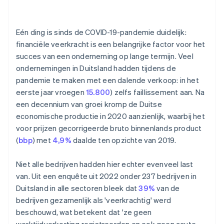
Diversificatie van bronnen van inkomsten
Geopolitieke spanningen
Kostenflexibiliteit
Eén ding is sinds de COVID-19-pandemie duidelijk:
financiële veerkracht is een belangrijke factor voor het
succes van een onderneming op lange termijn. Veel
ondernemingen in Duitsland hadden tijdens de
pandemie te maken met een dalende verkoop: in het
eerste jaar vroegen
15.800
) zelfs faillissement aan. Na
een decennium van groei kromp de Duitse
economische productie in 2020 aanzienlijk, waarbij het
voor prijzen gecorrigeerde bruto binnenlands product
(
bbp
) met
4,9%
daalde ten opzichte van 2019.
Niet alle bedrijven hadden hier echter evenveel last
van. Uit een enquête uit 2022 onder 237 bedrijven in
Duitsland in alle sectoren bleek dat
39%
van de
bedrijven gezamenlijk als 'veerkrachtig' werd
beschouwd, wat betekent dat 'ze geen