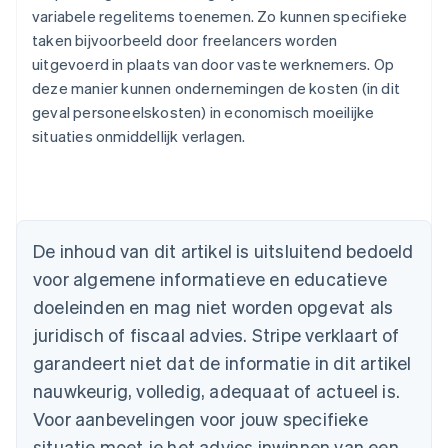
variabele regelitems toenemen. Zo kunnen specifieke
taken bijvoorbeeld door freelancers worden
uitgevoerd in plaats van door vaste werknemers. Op
deze manier kunnen ondernemingen de kosten (in dit
geval personeelskosten) in economisch moeilijke
situaties onmiddellijk verlagen.
Australië
English
België
Nederlands
Français
Deutsch
English
De inhoud van dit artikel is uitsluitend bedoeld
Brazilië
voor algemene informatieve en educatieve
Português
English
Bulgarije
doeleinden en mag niet worden opgevat als
English
juridisch of fiscaal advies. Stripe verklaart of
Canada
English
Français
garandeert niet dat de informatie in dit artikel
Cyprus
nauwkeurig, volledig, adequaat of actueel is.
English
Denemarken
Voor aanbevelingen voor jouw specifieke
English
situatie moet je het advies inwinnen van een