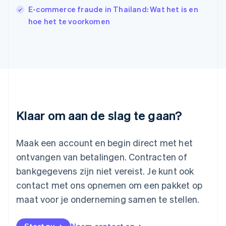
Japan
E-commerce fraude in Thailand: Wat het is en
日本語
English
hoe het te voorkomen
Kroatië
English
Italiano
Letland
English
Liechtenstein
Deutsch
English
Litouwen
English
Luxemburg
Klaar om aan de slag te gaan?
Français
Deutsch
English
Maleisië
English
简体中文
Maak een account en begin direct met het
Malta
ontvangen van betalingen. Contracten of
English
Mexico
bankgegevens zijn niet vereist. Je kunt ook
Español
English
contact met ons opnemen om een pakket op
Nederland
maat voor je onderneming samen te stellen.
Nederlands
English
Nieuw-Zeeland
English