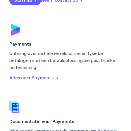
Start nu
Neem contact op
Noorwegen
English
Oostenrijk
Deutsch
English
Polen
English
Portugal
Português
English
Payments
Roemenië
Ontvang over de hele wereld online en fysieke
English
betalingen met een betaaloplossing die past bij elke
Singapore
English
简体中文
onderneming.
Slovenië
Alles over Payments
English
Italiano
Slowakije
English
Spanje
Español
English
Thailand
ไทย
English
Documentatie voor Payments
Tsjechië
English
Vind een whitepaper over de integratie van de betaal-