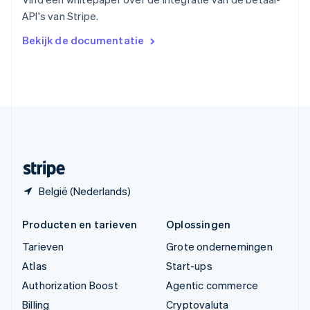
Vasteland van China
API's van Stripe.
简体中文
English
Verenigd Koninkrijk
Bekijk de documentatie
English
Verenigde Arabische Emiraten
English
Verenigde Staten
English
Español
简体中文
Zweden
Svenska
English
Zwitserland
Deutsch
Français
Italiano
English
België (Nederlands)
Producten en tarieven
Oplossingen
Tarieven
Grote ondernemingen
Atlas
Start-ups
Authorization Boost
Agentic commerce
Billing
Cryptovaluta