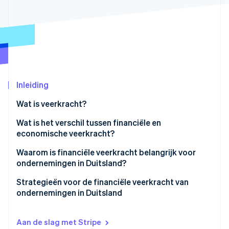
Oprichting van een start-up
Climate
Ecosysteem
CO₂-verwijdering
Partners
Identity
Stripe App Marketplace
Online identiteitsverificatie
Inleiding
Wat is veerkracht?
Stripe Sessions 2026
Wat is het verschil tussen financiële en
Ontdek hoe Stripe de economische infrastructuu
economische veerkracht?
Nu bekijken
Waarom is financiële veerkracht belangrijk voor
ondernemingen in Duitsland?
Uitdagingen in Duitsland
Strategieën voor de financiële veerkracht van
ondernemingen in Duitsland
Tekort aan geschoolde arbeidskrachten
Proactief liquiditeitsbeheer
Wereldwijde uitdagingen
Aan de slag met Stripe