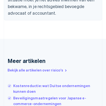
Duitsland
bekwame, in je rechtsgebied bevoegde
Deutsch
English
Estland
advocaat of accountant.
English
Finland
English
Svenska
Frankrijk
Français
English
Gibraltar
English
Griekenland
English
Meer artikelen
Hongarije
English
Hongkong SAR, China
Bekijk alle artikelen over risico's
English
简体中文
Ierland
English
Kostenreductie: wat Duitse ondernemingen
India
kunnen doen
English
Beveiligingsmaatregelen voor Japanse e-
Italië
Italiano
English
commerce-ondernemingen