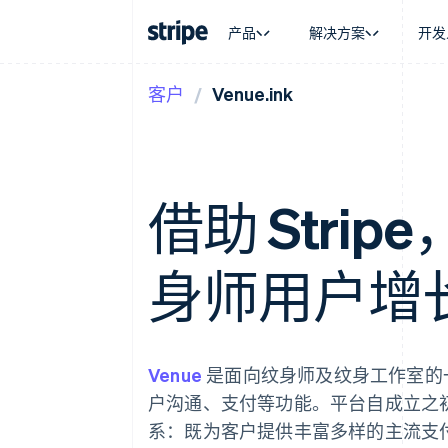
产品
解决方案
开发
客户
Venue.ink
按企业阶段
文档
学习
按应用场
支持
支付
营收
大型企业
Stripe 文档
博客
智能体
获取支
Payments
Billing
初创企业
API 参考文档
客户案例
加密货
管理支
在线支付
经常性收入
库与 SDK
指南
电子商
专业服
Payment links
Metronome
Stripe Apps
嵌入式
借助 Stripe
无代码支付
按用量计费
财务自
Checkout
Subscriptions
全球化
预构建支付界面
订阅管理
应用内
Elements
Invoicing
身师用户增长
交易市
灵活的 UI 组件
一次性或定期账单
资金管
支付方式
Tax
平台
Access to 125+
销售税和增值税自动
SaaS
Authorization Boost
Revenue Recogniti
支付成功率优化
会计自动化
Venue
是面向纹身师及纹身工作室的
Link
Stripe Sigma
加速结账
自定义报告
户沟通、支付等功能。平台自成立之初便
Data Pipeline
系：既为客户提供丰富多样的主流支
数据同步