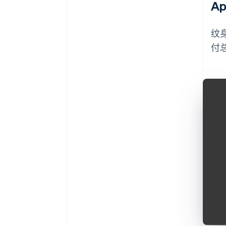
A
纹
付