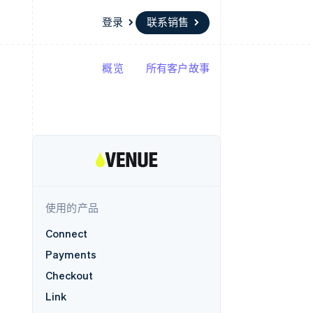
登录
联系销售
概览
所有客户故事
资源
生态系统
联系
场
更多
应用程序集成
合作伙伴
联系销售
Product roadmap
代码示例
Stripe App Marketplace
成为合作伙伴
了解未来规划
开发者博客
API 状态
Radar
欺诈防范
Atlas
初创企业注册
使用的产品
Climate
碳移除
Connect
Payments
Checkout
Link