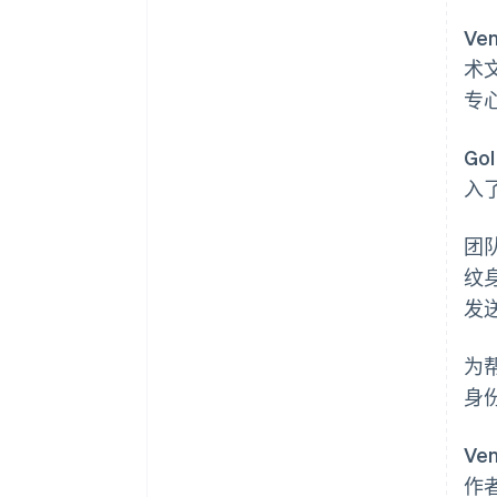
V
术
专
Go
入
团
纹
发
为
身
Ve
作