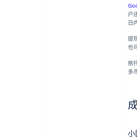
Goo
户
日
提现
也
依
多
小