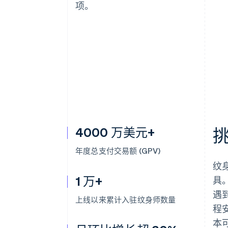
项。
4000 万美元+
年度总支付交易额 (GPV)
纹
1 万+
具
遇
上线以来累计入驻纹身师数量
程
本