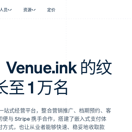
人员
资源
定价
景
指南
按行业
公司
资金管理
平台和交易市
商务
持
接受线上付款
AI 企业
产品路线图
Global Payouts
Connect
币
持方案
实施预建结账流程
创作者经济
Sessions 年度大会
向第三方打款
平台支付
务
务
构建平台或交易市场
游戏
招聘
金融
管理订阅
酒店、旅游与休闲
新闻编辑室
，Venue.ink 的纹
动化
提供按用量计费
保险
Stripe Press
企业
发行稳定币支持的支付卡
媒体与娱乐
支付
使用代理预配和管理服务
非营利组织
至 1 万名
场
专业服务
理
公共部门
零售
化
on
一站式经营平台，整合营销推广、档期预约、客
与 Stripe 携手合作，搭建了嵌入式支付体
付方式，也让从业者能够快速、稳妥地收取款