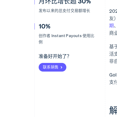
月环比增长超 30%
发布以来的总支付交易额增长
20
友
10%
期
商
创作者 Instant Payouts 使用比
例
基
活
准备好开始了？
非
联系销售
G
支