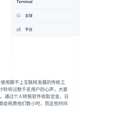
Terminal
Stripe Sessions 2026
了解 Stripe 如何为 AI 构
建经济基础设施。
全球
立即观看
平台
仍在使用跟不上互联网发展的传统工
计聆听过数千名用户的心声，大家
通对接，通过个人转账软件收取定金，日
都会耗费他们数小时，而这些时间