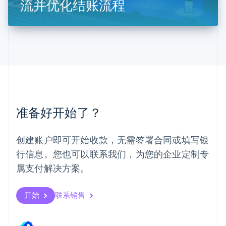
流并优化结账流程
马来西亚
English
简体中文
美国
English
Español
简体中文
墨西哥
Español
English
挪威
English
葡萄牙
Português
English
准备好开始了？
日本
日本語
English
瑞典
创建账户即可开始收款，无需签署合同或填写银
Svenska
English
瑞士
行信息。您也可以联系我们，为您的企业定制专
Deutsch
Français
Italiano
English
属支付解决方案。
塞浦路斯
English
斯洛伐克
开始
联系销售
English
斯洛文尼亚
English
Italiano