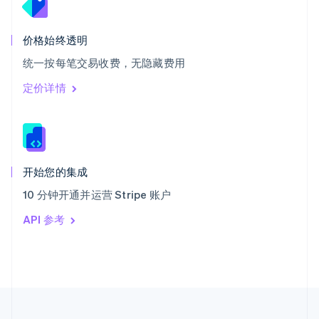
泰国
ไทย
English
希腊
价格始终透明
English
统一按每笔交易收费，无隐藏费用
西班牙
Español
English
定价详情
新加坡
English
简体中文
新西兰
English
匈牙利
English
开始您的集成
意大利
10 分钟开通并运营 Stripe 账户
Italiano
English
印度
API 参考
English
英国
English
直布罗陀
English
中国内地
简体中文
English