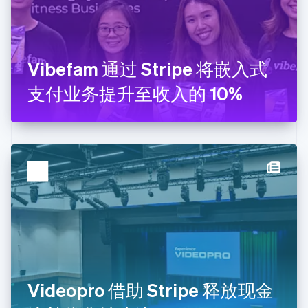
芬兰
English
Svenska
荷兰
Nederlands
English
Vibefam 通过 Stripe 将嵌入式
加拿大
English
Français
支付业务提升至收入的 10%
捷克
English
克罗地亚
English
Italiano
拉脱维亚
English
立陶宛
English
列支敦士登
Deutsch
English
卢森堡
Français
Deutsch
English
罗马尼亚
English
Videopro 借助 Stripe 释放现金
马尔他
English