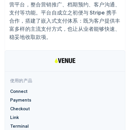
接入 125+ 种支
Stripe Sigma
产品路线图
营平台，整合营销推广、档期预约、客户沟通、
SaaS
付方式
自定义报告
Sessions 年度大会
支付等功能。平台自成立之初便与 Stripe 携手
Terminal
Data Pipeline
招聘
线下支付
数据同步
资讯中心
合作，搭建了嵌入式支付体系：既为客户提供丰
Authorization
资源
Stripe Press
Boost
富多样的主流支付方式，也让从业者能够快速、
按行业
支付成功率优
应用集成
稳妥地收取款项。
化
AI 企业
代码示例
Link
创作者经济
开发者博客
联系
加速结账
游戏
API 状态
酒店、旅游与休闲
联系销售
保险
成为合作伙伴
媒体与娱乐
非营利组织
更多
专业服务
Product roadmap
使用的产品
公共部门
了解未来规划
零售
Connect
Radar
欺诈防范
Payments
Atlas
生态系统
Checkout
初创企业注册
Link
合作伙伴
Climate
Stripe App Marketplace
Terminal
碳移除