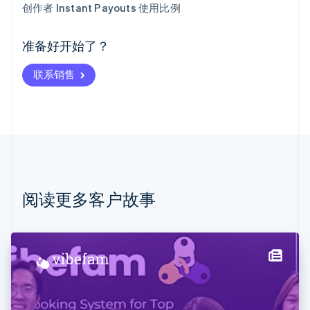
创作者 Instant Payouts 使用比例
爱尔兰
English
爱沙尼亚
准备好开始了？
English
奥地利
联系销售
Deutsch
English
澳大利亚
English
巴西
Português
English
保加利亚
English
比利时
Nederlands
Français
Deutsch
English
阅读更多客户故事
波兰
English
丹麦
English
德国
Deutsch
English
法国
Français
English