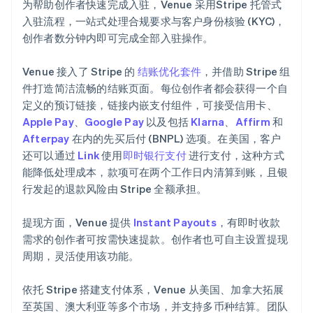
为帮助创作者快速完成入驻，Venue 采用Stripe 托管式
入驻流程，一站式处理合规要求与客户身份核验 (KYC)，
创作者数分钟内即可完成全部入驻操作。
Venue 接入了 Stripe 的
结账优化套件
，并借助 Stripe 组
件打造简洁流畅的结账页面。每位创作者都会获得一个自
定义的预订链接，链接内嵌支付组件，可接受信用卡、
Apple Pay
、
Google Pay
以及包括
Klarna
、
Affirm
和
Afterpay
在内的先买后付 (BNPL) 选项。在美国，客户
还可以通过
Link
使用
即时银行支付
进行支付，这种方式
能降低处理成本，款项可在两个工作日内清算到账，且银
行发起的退款风险由 Stripe 全额承担。
提现方面，Venue 提供
Instant Payouts
，有即时收款
需求的创作者可按需快速提款。创作者也可自主设置提现
周期，灵活使用该功能。
依托 Stripe 搭建支付体系，Venue 从美国、加拿大拓展
至英国、澳大利亚等多个市场，并支持多币种结算。团队