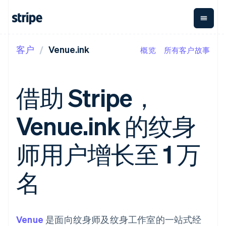
客户
Venue.ink
概览
所有客户故事
按企业阶段
文档
学习
支付
营收
资金管
平台
理
易市
大型企业
Stripe 文档
博客
Payments
Billing
初创企业
API 参考文档
客户案例
借助 Stripe，
在线支付
经常性收入
Global
Conn
库与 SDK
指南
Managed
Metronome
Payouts
Stripe Apps
Payments
按用量计费
平台
Venue.ink 的纹身
备案商家解决
Subscriptions
向第三
按应用场景
方案
方打款
支持
订阅管理
Payment links
Crypto
指南
智能体商务
师用户增长至 1 万
Invoicing
钱包、
加密货币
获取支持
无代码支付
一次性或定期
稳定币
电子商务
接受线上付款
托管支持方案
Checkout
账单
发行和
嵌入式金融
实施预置结账流程
专业服务
名
预构建支付界
Tax
发卡基
财务自动化
构建平台或交易市场
面
销售税和增值
础设施
全球化企业
管理订阅
Elements
税自动化
应用内支付
提供按用量计费
灵活的 UI 组件
Revenue
交易市场
发行稳定币支持的支付卡
Payment
Recognition
公司
资金管理
通过智能体配置和管理服
Venue
methods
是面向纹身师及纹身工作室的一站式经
会计自动化
平台
务