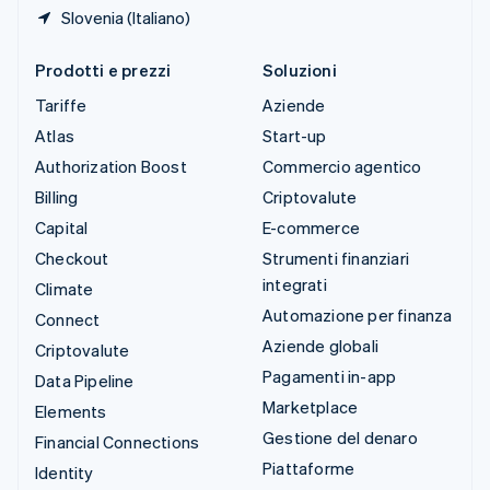
Slovenia (Italiano)
Prodotti e prezzi
Soluzioni
Tariffe
Aziende
Atlas
Start-up
Authorization Boost
Commercio agentico
Billing
Criptovalute
Capital
E-commerce
Checkout
Strumenti finanziari
integrati
Climate
Automazione per finanza
Connect
Aziende globali
Criptovalute
Pagamenti in-app
Data Pipeline
Marketplace
Elements
Gestione del denaro
Financial Connections
Piattaforme
Identity