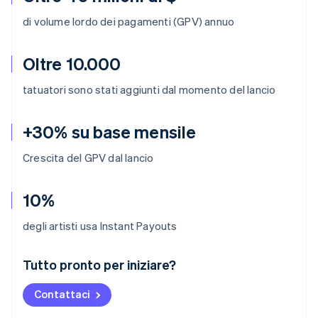
di volume lordo dei pagamenti (GPV) annuo
Oltre 10.000
tatuatori sono stati aggiunti dal momento del lancio
+30% su base mensile
Crescita del GPV dal lancio
10%
degli artisti usa Instant Payouts
Australia
Tutto pronto per iniziare?
English
Austria
Contattaci
Deutsch
English
Belgio