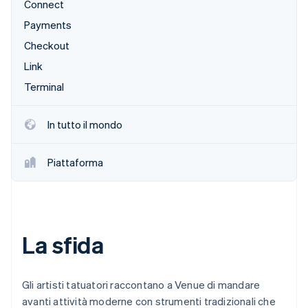
Connect
Scopri cosa ti aspetta
Payments
Radar
Ecosistema
Prevenzione delle frodi
Checkout
Partner
Atlas
Link
Stripe App Marketplace
Costituzione di start-up
Terminal
Climate
Rimozione del carbonio
In tutto il mondo
Identity
Verifica online dell'identità
Piattaforma
Stripe Sessions 2026
La sfida
Scopri come Stripe sta costruendo l'infrastruttura economi
Guarda ora
Gli artisti tatuatori raccontano a Venue di mandare
avanti attività moderne con strumenti tradizionali che