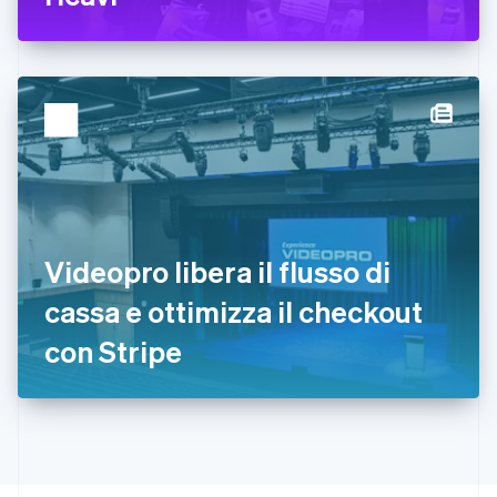
Français
English
Germania
Deutsch
English
Giappone
日本語
English
Gibilterra
English
Grecia
English
India
English
Irlanda
Videopro libera il flusso di
English
cassa e ottimizza il checkout
Italia
Italiano
English
con Stripe
Lettonia
English
Liechtenstein
Deutsch
English
Lituania
English
Lussemburgo