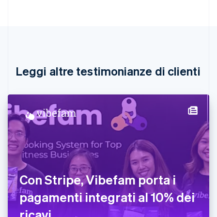
Nederlands
Français
Deutsch
English
Brasile
Português
English
Bulgaria
English
Canada
English
Français
Leggi altre testimonianze di clienti
Cina continentale
简体中文
English
Cipro
English
Croazia
English
Italiano
Danimarca
English
Emirati Arabi Uniti
English
Estonia
Con Stripe, Vibefam porta i
English
pagamenti integrati al 10% dei
Finlandia
English
Svenska
ricavi
Francia