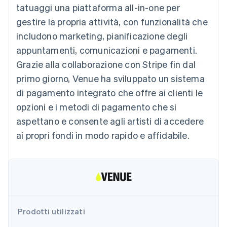
utente
Automazione
tatuaggi una piattaforma all-in-one per
Gestione del denaro
Gestire gli
flessibile
Metodi di
della contabilità
Roadmap del prodotto
Piattaforme
abbonamenti
gestire la propria attività, con funzionalità che
pagamento
Stripe Sigma
Conferenza annuale
SaaS
Offrire addebiti in base
Accesso a
Report
Sessions
includono marketing, pianificazione degli
all'utilizzo
oltre 125
personalizzati
Lavora con noi
Emettere carte
appuntamenti, comunicazioni e pagamenti.
Terminal
Data Pipeline
Sala stampa
garantite da stablecoin
Pagamenti di
Sincronizzazione
Stripe Press
Grazie alla collaborazione con Stripe fin dal
Per settore
persona
dei dati
Esegui il provisioning e
primo giorno, Venue ha sviluppato un sistema
Authorization
gestisci i servizi con gli
Boost
Aziende di IA
agenti
di pagamento integrato che offre ai clienti le
Accettazione
Creator economy
Recapiti
opzioni e i metodi di pagamento che si
ottimizzata
Gaming
Link
Ospitalità, viaggi e
Contattaci
aspettano e consente agli artisti di accedere
Pagamento
tempo libero
Diventa nostro partner
Risorse
Assicurazione
ai propri fondi in modo rapido e affidabile.
accelerato
Media e
Financial
intrattenimento
Integrazioni app
Connections
Organizzazioni non
Esempi di codice
Conti finanziari
profit
Blog per sviluppatori
collegati
Servizi professionali
Stato dell'API
Pubblica
amministrazione
Commercio al dettaglio
Prodotti utilizzati
Altro
Product roadmap