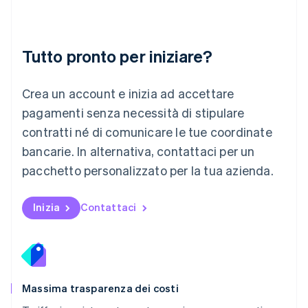
Français
Deutsch
English
Malaysia
English
简体中文
Tutto pronto per iniziare?
Malta
English
Messico
Crea un account e inizia ad accettare
Español
English
Norvegia
pagamenti senza necessità di stipulare
English
contratti né di comunicare le tue coordinate
Nuova Zelanda
bancarie. In alternativa, contattaci per un
English
Paesi Bassi
pacchetto personalizzato per la tua azienda.
Nederlands
English
Polonia
English
Inizia
Contattaci
Portogallo
Português
English
RAS di Hong Kong, Cina
English
简体中文
Regno Unito
English
Massima trasparenza dei costi
Repubblica Ceca