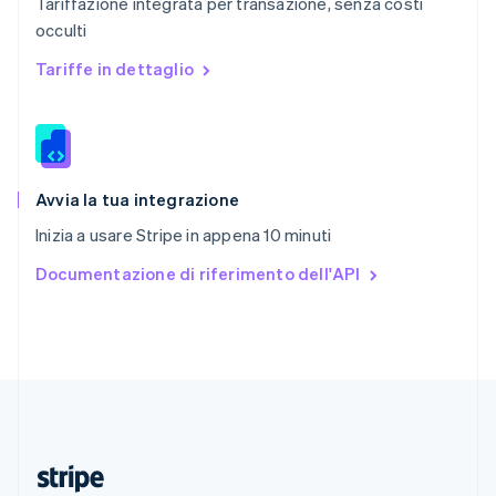
Tariffazione integrata per transazione, senza costi
English
occulti
Romania
English
Tariffe in dettaglio
Singapore
English
简体中文
Slovacchia
English
Slovenia
English
Italiano
Avvia la tua integrazione
Spagna
Inizia a usare Stripe in appena 10 minuti
Español
English
Stati Uniti
Documentazione di riferimento dell'API
English
Español
简体中文
Svezia
Svenska
English
Svizzera
Deutsch
Français
Italiano
English
Thailandia
ไทย
English
Ungheria
English