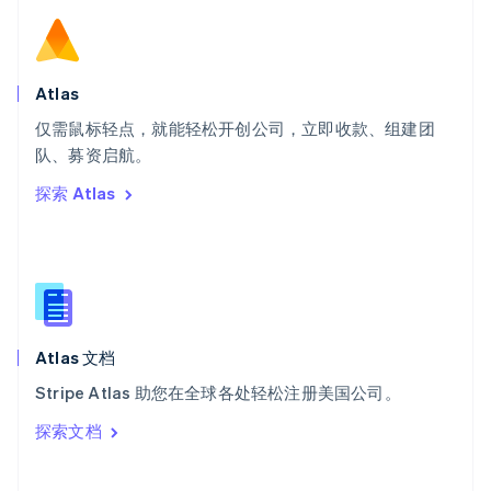
斯洛伐克
English
斯洛文尼亚
English
Italiano
Atlas
泰国
ไทย
English
仅需鼠标轻点，就能轻松开创公司，立即收款、组建团
希腊
队、募资启航。
English
探索 Atlas
西班牙
Español
English
新加坡
English
简体中文
新西兰
English
匈牙利
English
Atlas 文档
意大利
Stripe Atlas 助您在全球各处轻松注册美国公司。
Italiano
English
印度
探索文档
English
英国
English