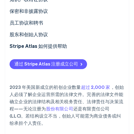
保密和非披露协议
员工协议和聘书
Stripe Sessions 2026
股东和创始人协议
了解 Stripe 如何为 AI 构建经济基础设施。
立即观看
Stripe Atlas 如何提供帮助
申请使用 Atlas 注册公司
通过 Stripe Atlas 注册成立公司
在获取雇主识别号 (EIN) 前开通收款和银行服务
无现金创始人股权认购
2023 年美国新成立的初创企业数量
超过 2,000 家
，创始
自动提交 83 (b) 税务申报
人必须了解企业运营所需的法律文件。完善的法律文件能
确立企业的法律结构及相关税务责任、法律责任与决策流
全球顶尖水准的公司法律文件
程——无论注册为
股份有限公司
还是有限责任公司
Stripe Payments 服务首年免费，更享价值 5 万美元的
(LLC)。若结构设立不当，创始人可能需为商业债务或纠
合作伙伴专属优惠与折扣
纷承担个人责任。