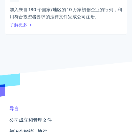
接入 125+ 种支
Stripe Sigma
产品路线图
SaaS
付方式
自定义报告
Sessions 年度大会
加入来自 180 个国家/地区的 10 万家初创企业的行列，利
Terminal
Data Pipeline
招聘
用符合投资者要求的法律文件完成公司注册。
线下支付
数据同步
资讯中心
Authorization
资源
了解更多
Stripe Press
Boost
按行业
支付成功率优
应用集成
化
AI 企业
代码示例
Link
创作者经济
开发者博客
联系
加速结账
游戏
API 状态
酒店、旅游与休闲
联系销售
保险
成为合作伙伴
媒体与娱乐
非营利组织
更多
专业服务
Product roadmap
公共部门
了解未来规划
零售
Radar
欺诈防范
导言
Atlas
生态系统
初创企业注册
公司成立和管理文件
合作伙伴
Climate
Stripe App Marketplace
碳移除
知识产权转让协议