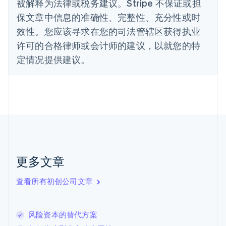
被解释为法律或税务建议。Stripe 不保证或担
德国
保文章中信息的准确性、完整性、充分性或时
Deutsch
English
法国
效性。您应该寻求在您的司法管辖区获得执业
Français
English
许可的合格律师或会计师的建议，以就您的特
芬兰
定情况提供建议。
English
Svenska
荷兰
Nederlands
English
加拿大
English
Français
捷克
English
克罗地亚
English
Italiano
拉脱维亚
更多文章
English
立陶宛
查看所有初创公司文章
English
列支敦士登
Deutsch
English
卢森堡
风险资本的替代方案
Français
Deutsch
English