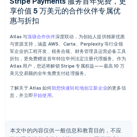
Stripe Payments 服务首年免费，更
享价值 5 万美元的合作伙伴专属优
惠与折扣
阿联酋
English
爱尔兰
Atlas 与
顶级合作伙伴
深度联动，为创始人提供独家优惠
English
爱沙尼亚
与资源支持，涵盖 AWS、Carta、Perplexity 等行业领
English
军企业的工程开发、税务合规、财务管理及运营必备工具
奥地利
折扣，更免费赠送首年特拉华州法定注册代理服务。作为
Deutsch
English
Atlas 用户，您还将解锁 Stripe 专属权益——最高 10 万
澳大利亚
美元交易额的全年免费支付处理服务。
English
巴西
Português
English
了解关于 Atlas 如何
助您快速轻松地创立新企业
的更多信
保加利亚
息，并立即
开始使用
。
English
比利时
Nederlands
Français
Deutsch
English
波兰
English
丹麦
本文中的内容仅供一般信息和教育目的，不应
English