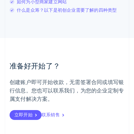
如何为小型商家建立网站
罗马尼亚
什么是众筹？以下是初创企业需要了解的四种类型
English
马尔他
English
马来西亚
English
简体中文
美国
English
Español
简体中文
墨西哥
Español
English
准备好开始了？
挪威
English
葡萄牙
创建账户即可开始收款，无需签署合同或填写银
Português
English
行信息。您也可以联系我们，为您的企业定制专
日本
日本語
English
属支付解决方案。
瑞典
Svenska
English
瑞士
立即开始
联系销售
Deutsch
Français
Italiano
English
塞浦路斯
English