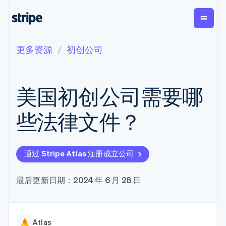
更多资源
初创公司
按企业阶段
文档
学习
支付
营收
资金管
平台
理
易市
大型企业
Stripe 文档
博客
Payments
Billing
初创企业
API 参考文档
客户案例
美国初创公司需要哪
在线支付
经常性收入
Global
Conn
库与 SDK
指南
Managed
Metronome
Payouts
Stripe Apps
Payments
按用量计费
平台
些法律文件？
备案商家解决
Subscriptions
向第三
按应用场景
方案
方打款
支持
订阅管理
Payment links
Crypto
指南
智能体商务
Invoicing
钱包、
加密货币
获取支持
无代码支付
一次性或定期
通过 Stripe Atlas 注册成立公司
稳定币
电子商务
接受线上付款
托管支持方案
Checkout
账单
发行和
嵌入式金融
实施预置结账流程
专业服务
预构建支付界
Tax
发卡基
财务自动化
构建平台或交易市场
最后更新日期：2024 年 6 月 28 日
面
销售税和增值
础设施
全球化企业
管理订阅
Elements
税自动化
应用内支付
提供按用量计费
灵活的 UI 组件
Revenue
交易市场
发行稳定币支持的支付卡
Payment
Recognition
公司
资金管理
通过智能体配置和管理服
methods
会计自动化
Atlas
平台
务