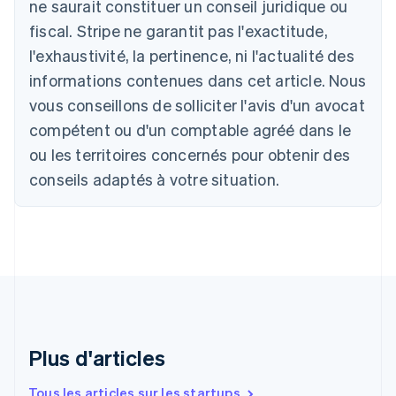
ne saurait constituer un conseil juridique ou
Nederlands
Français
Deutsch
English
fiscal. Stripe ne garantit pas l'exactitude,
Brésil
l'exhaustivité, la pertinence, ni l'actualité des
Português
English
Bulgarie
informations contenues dans cet article. Nous
English
vous conseillons de solliciter l'avis d'un avocat
Canada
English
Français
compétent ou d'un comptable agréé dans le
Chine continentale
ou les territoires concernés pour obtenir des
简体中文
English
Chypre
conseils adaptés à votre situation.
English
Croatie
English
Italiano
Danemark
English
Émirats arabes unis
English
Espagne
Español
English
Plus d'articles
Estonie
English
Tous les articles sur les startups
États-Unis