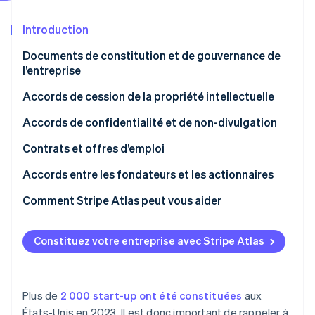
Découvrez les prochaines évolutions
Commerce en ligne
Introduction
Radar
Prévention de la fraude
Documents de constitution et de gouvernance de
Écosystème
Atlas
l’entreprise
Constitution de start-up
Partenaires
Accords de cession de la propriété intellectuelle
Climate
Stripe App Marketplace
Élimination du carbone
Accords de confidentialité et de non-divulgation
Identity
Vérification de l'identité
Contrats et offres d’emploi
Accords entre les fondateurs et les actionnaires
Comment Stripe Atlas peut vous aider
S’inscrire sur Atlas
Stripe Sessions 2026
Constituez votre entreprise avec Stripe Atlas
Découvrez comment Stripe construit l’infrastructure écono
Accepter des paiements et effectuer des
Regarder la vidéo
opérations bancaires avant l’obtention de votre
numéro EIN
Plus de
2 000 start-up ont été constituées
aux
Achat dématérialisé des actions du fondateur
États-Unis en 2023. Il est donc important de rappeler à