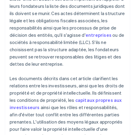
leurs fondateurs la liste des documents juridiques dont
Déclaration fiscale automatique au titre de
ils doivent se munir. Ces actes déterminent la structure
l’article 83(b)
légale et les obligations fiscales associées, les
Documents juridiques d’entreprise de classe
responsabilités ainsi que les processus de prise de
mondiale
décision des entités, qu'il s'agisse d'
entreprises
ou de
sociétés à responsabilité limitée (LLC). S'ils ne
Une année gratuite de Stripe Payments, plus de
50 000 $ en crédits et remises partenaires
choisissent pas la structure adaptée, les fondateurs
peuvent se retrouver responsables des litiges et des
dettes de leur entreprise.
Les documents décrits dans cet article clarifient les
relations entre les investisseurs, ainsi que les droits de
propriété et de propriété intellectuelle. Ils définissent
les conditions de propriété, les
capitaux propres aux
investisseurs
ainsi que les rôles et responsabilités,
afin d'éviter tout conflit entre les différentes parties
prenantes. L'utilisation des moyens légaux appropriés
pour faire valoir la propriété intellectuelle d'une