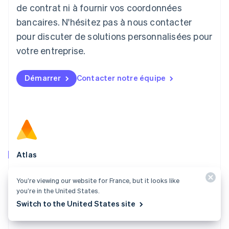
de contrat ni à fournir vos coordonnées
Deutsch
English
Lituanie
bancaires. N'hésitez pas à nous contacter
English
pour discuter de solutions personnalisées pour
Luxembourg
votre entreprise.
Français
Deutsch
English
Malaisie
English
简体中文
Démarrer
Contacter notre équipe
Malte
English
Mexique
Español
English
Norvège
English
Nouvelle-Zélande
English
Atlas
Pays-Bas
Créez votre entreprise en quelques clics, et
Nederlands
English
You’re viewing our website for France, but it looks like
commencez à débiter vos clients, recruter votre
Pologne
you’re in the United States.
English
équipe et lever des fonds.
Switch to the United States site
Portugal
Découvrir Atlas
Português
English
R.A.S. de Hong Kong, Chine