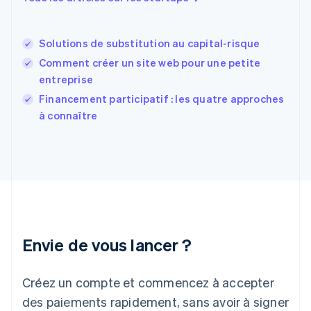
English
Español
简体中文
Finlande
English
Svenska
Solutions de substitution au capital-risque
France
Comment créer un site web pour une petite
Français
English
entreprise
Gibraltar
English
Financement participatif : les quatre approches
Grèce
à connaître
English
Hongrie
English
Inde
English
Irlande
English
Italie
Italiano
English
Envie de vous lancer ?
Japon
日本語
English
Créez un compte et commencez à accepter
Lettonie
English
des paiements rapidement, sans avoir à signer
Liechtenstein