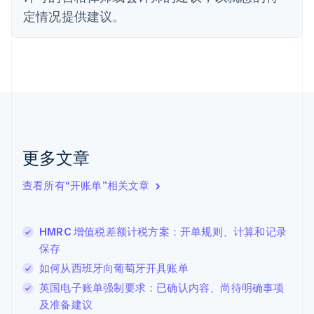
Français
English
定情况提供建议。
芬兰
English
Svenska
荷兰
Nederlands
English
加拿大
English
Français
捷克
English
克罗地亚
English
Italiano
更多文章
拉脱维亚
English
查看所有“开账单”相关文章
立陶宛
English
列支敦士登
HMRC 增值税差额计税方案：开单规则、计算和记录
Deutsch
English
卢森堡
保存
Français
Deutsch
English
如何从西班牙向葡萄牙开具账单
罗马尼亚
英国电子账单强制要求：已确认内容、尚待明确事项
English
马尔他
及准备建议