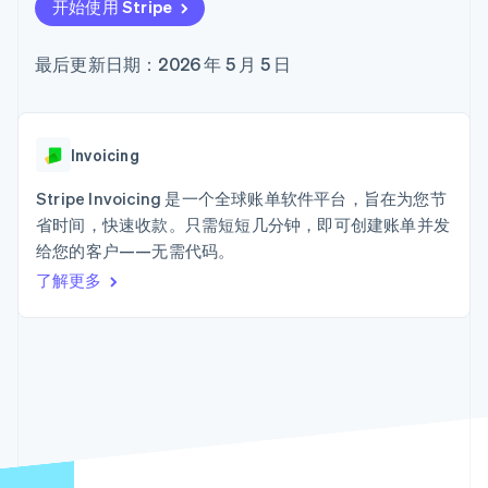
接入 125+ 种支
Stripe Sigma
开始使用 Stripe
产品路线图
SaaS
付方式
自定义报告
Sessions 年度大会
Terminal
Data Pipeline
招聘
最后更新日期：2026 年 5 月 5 日
线下支付
数据同步
资讯中心
Authorization
资源
Stripe Press
Boost
按行业
支付成功率优
应用集成
化
AI 企业
代码示例
Invoicing
Link
创作者经济
开发者博客
联系
加速结账
游戏
API 状态
Stripe Invoicing 是一个全球账单软件平台，旨在为您节
酒店、旅游与休闲
联系销售
省时间，快速收款。只需短短几分钟，即可创建账单并发
保险
成为合作伙伴
媒体与娱乐
给您的客户——无需代码。
非营利组织
更多
了解更多
专业服务
Product roadmap
公共部门
了解未来规划
零售
Radar
欺诈防范
Atlas
生态系统
初创企业注册
合作伙伴
Climate
Stripe App Marketplace
碳移除