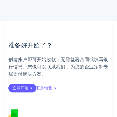
English
马来西亚
English
简体中文
美国
English
Español
简体中文
墨西哥
Español
English
挪威
准备好开始了？
English
葡萄牙
Português
English
创建账户即可开始收款，无需签署合同或填写银
日本
行信息。您也可以联系我们，为您的企业定制专
日本語
English
瑞典
属支付解决方案。
Svenska
English
瑞士
Deutsch
Français
Italiano
English
立即开始
联系销售
塞浦路斯
English
斯洛伐克
English
斯洛文尼亚