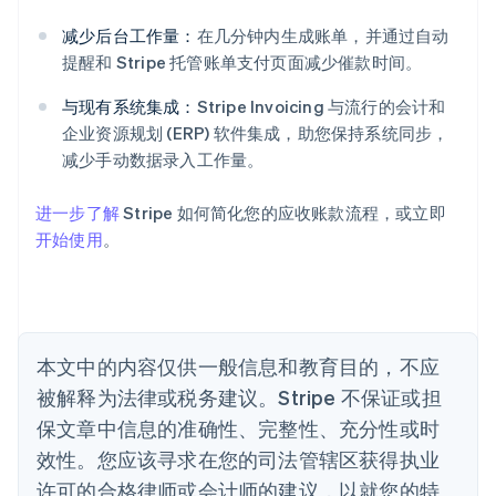
English
爱尔兰
减少后台工作量：
在几分钟内生成账单，并通过自动
English
提醒和 Stripe 托管账单支付页面减少催款时间。
爱沙尼亚
English
与现有系统集成：
Stripe Invoicing 与流行的会计和
奥地利
企业资源规划 (ERP) 软件集成，助您保持系统同步，
Deutsch
English
减少手动数据录入工作量。
澳大利亚
English
巴西
进一步了解
Stripe 如何简化您的应收账款流程，或立即
Português
English
开始使用
。
保加利亚
English
比利时
Nederlands
Français
Deutsch
English
波兰
本文中的内容仅供一般信息和教育目的，不应
English
丹麦
被解释为法律或税务建议。Stripe 不保证或担
English
保文章中信息的准确性、完整性、充分性或时
德国
效性。您应该寻求在您的司法管辖区获得执业
Deutsch
English
法国
许可的合格律师或会计师的建议，以就您的特