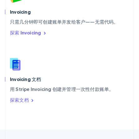
English
Italiano
泰国
Invoicing
ไทย
English
希腊
只需几分钟即可创建账单并发给客户——无需代码。
English
探索 Invoicing
西班牙
Español
English
新加坡
English
简体中文
新西兰
English
匈牙利
English
Invoicing 文档
意大利
用 Stripe Invoicing 创建并管理一次性付款账单。
Italiano
English
印度
探索文档
English
英国
English
直布罗陀
English
中国内地