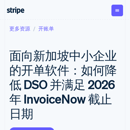
更多资源
开账单
按企业阶段
文档
学习
支付
营收
资金管
平台
理
易市
大型企业
Stripe 文档
博客
Payments
Billing
初创企业
API 参考文档
客户案例
面向新加坡中小企业
在线支付
经常性收入
Global
Conn
库与 SDK
指南
Managed
Metronome
Payouts
Stripe Apps
Payments
按用量计费
平台
的开单软件：如何降
备案商家解决
Subscriptions
向第三
按应用场景
方案
方打款
支持
订阅管理
Payment links
Crypto
低 DSO 并满足 2026
指南
智能体商务
Invoicing
钱包、
加密货币
获取支持
无代码支付
一次性或定期
稳定币
电子商务
接受线上付款
托管支持方案
Checkout
账单
年 InvoiceNow 截止
发行和
嵌入式金融
实施预置结账流程
专业服务
预构建支付界
Tax
发卡基
财务自动化
构建平台或交易市场
面
销售税和增值
础设施
日期
全球化企业
管理订阅
Elements
税自动化
应用内支付
提供按用量计费
灵活的 UI 组件
Revenue
交易市场
发行稳定币支持的支付卡
Payment
Recognition
公司
资金管理
通过智能体配置和管理服
methods
会计自动化
平台
务