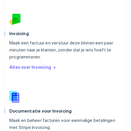
Oostenrijk
Deutsch
English
Polen
English
Portugal
Português
English
Invoicing
Roemenië
Maak een factuur en verstuur deze binnen een paar
English
minuten naar je klanten, zonder dat je iets hoeft te
Singapore
English
简体中文
programmeren.
Slovenië
Alles over Invoicing
English
Italiano
Slowakije
English
Spanje
Español
English
Thailand
ไทย
English
Documentatie voor Invoicing
Tsjechië
English
Maak en beheer facturen voor eenmalige betalingen
Vasteland van China
met Stripe Invoicing.
简体中文
English