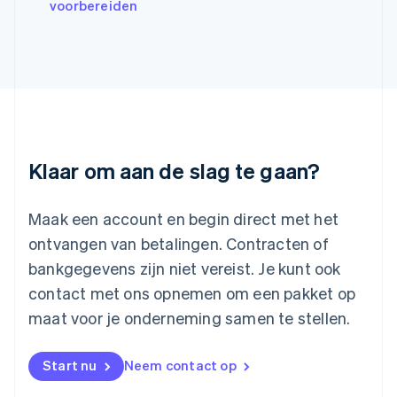
voorbereiden
Kroatië
English
Italiano
Letland
English
Liechtenstein
Deutsch
English
Litouwen
English
Luxemburg
Klaar om aan de slag te gaan?
Français
Deutsch
English
Maleisië
English
简体中文
Maak een account en begin direct met het
Malta
ontvangen van betalingen. Contracten of
English
Mexico
bankgegevens zijn niet vereist. Je kunt ook
Español
English
contact met ons opnemen om een pakket op
Nederland
maat voor je onderneming samen te stellen.
Nederlands
English
Nieuw-Zeeland
English
Start nu
Neem contact op
Noorwegen
English