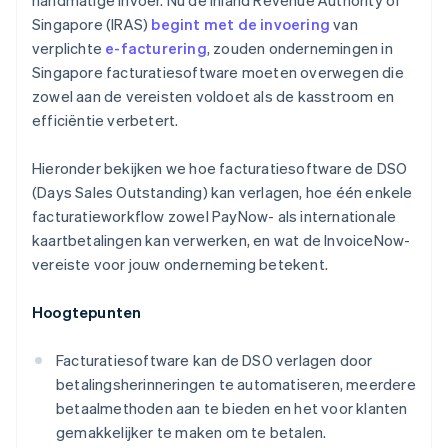
handmatige invoer. Nu de Inland Revenue Authority of
Singapore (IRAS)
begint met de invoering
van
verplichte
e-facturering
, zouden ondernemingen in
Singapore facturatiesoftware moeten overwegen die
zowel aan de vereisten voldoet als de kasstroom en
efficiëntie verbetert.
Hieronder bekijken we hoe facturatiesoftware de DSO
(Days Sales Outstanding) kan verlagen, hoe één enkele
facturatieworkflow zowel PayNow- als internationale
kaartbetalingen kan verwerken, en wat de InvoiceNow-
vereiste voor jouw onderneming betekent.
Hoogtepunten
Facturatiesoftware kan de DSO verlagen door
betalingsherinneringen te automatiseren, meerdere
betaalmethoden aan te bieden en het voor klanten
gemakkelijker te maken om te betalen.