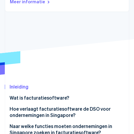
Meer informatie
Oprichting van een start-up
Climate
Ecosysteem
CO₂-verwijdering
Partners
Identity
Stripe App Marketplace
Online identiteitsverificatie
Stripe Sessions 2026
Ontdek hoe Stripe de economische infrastructuu
Nu bekijken
Inleiding
Wat is facturatiesoftware?
Hoe verlaagt facturatiesoftware de DSO voor
ondernemingen in Singapore?
Naar welke functies moeten ondernemingen in
Singapore zoeken in facturatiesoftware?