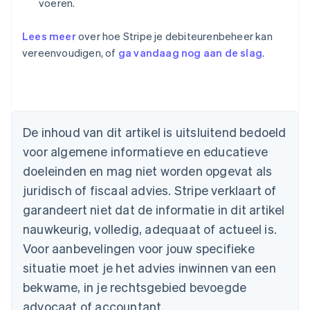
voeren.
Lees meer
over hoe Stripe je debiteurenbeheer kan
vereenvoudigen, of
ga vandaag nog aan de slag
.
Australië
English
België
De inhoud van dit artikel is uitsluitend bedoeld
Nederlands
Français
Deutsch
English
voor algemene informatieve en educatieve
Brazilië
Português
English
doeleinden en mag niet worden opgevat als
Bulgarije
juridisch of fiscaal advies. Stripe verklaart of
English
Canada
garandeert niet dat de informatie in dit artikel
English
Français
nauwkeurig, volledig, adequaat of actueel is.
Cyprus
Voor aanbevelingen voor jouw specifieke
English
Denemarken
situatie moet je het advies inwinnen van een
English
bekwame, in je rechtsgebied bevoegde
Duitsland
advocaat of accountant.
Deutsch
English