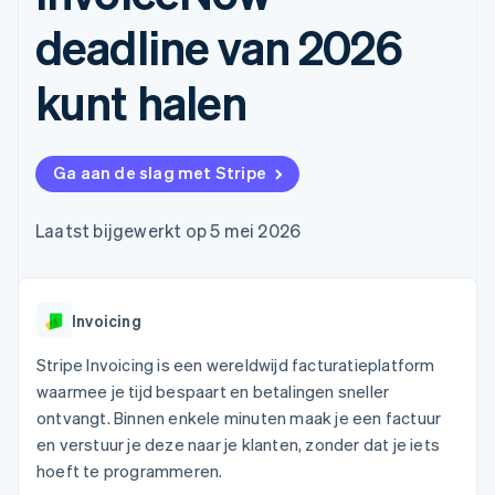
Toegang tot meer
Data Pipeline
Bedrijf
Marktplaatsen
Gegevenssynchronisatie
dan 125
deadline van 2026
Geldbeheer
Facturatie naar gebruik
Terminal
Productroadmap
Platforms
bieden
Fysieke betalingen
Jaarlijks congres
SaaS
Betaalkaarten uitgeven
kunt halen
Authorization
Sessions
die door stablecoins
Boost
Vacatures
worden gedekt
Optimaliseer de
Stripe Newsroom
Diensten voorzien en
acceptatie
Stripe Press
beheren met agents
Per branche
Link
Ga aan de slag met Stripe
Versneld afrekenen
Financial
AI-bedrijven
Laatst bijgewerkt op 5 mei 2026
Connections
Creator economy
Contact
Bronnen
Data gekoppelde
Gaming
rekeningen
Horeca, reizen en vrije
Neem contact op
tijd
App-integraties
Partner worden
Verzekering
Voorbeelden van code
Invoicing
Media en entertainment
Developerblog
API-status
Stripe Invoicing is een wereldwijd facturatieplatform
Meer
Non-profitorganisaties
Product roadmap
waarmee je tijd bespaart en betalingen sneller
Ontdek wat er in het verschiet ligt
Professionele
ontvangt. Binnen enkele minuten maak je een factuur
dienstverlening
Radar
en verstuur je deze naar je klanten, zonder dat je iets
Publieke sector
Fraudepreventie
hoeft te programmeren.
Detailhandel
Atlas