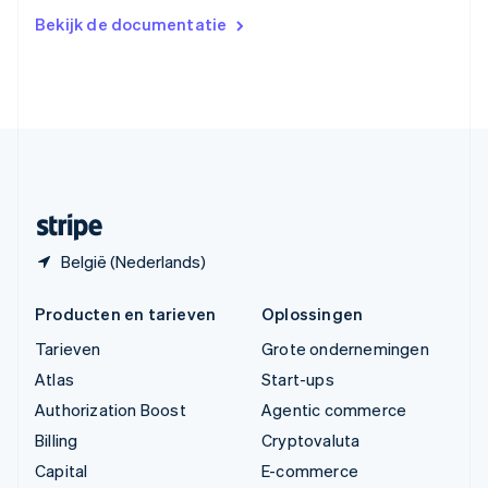
Verenigd Koninkrijk
Bekijk de documentatie
English
Verenigde Arabische Emiraten
English
Verenigde Staten
English
Español
简体中文
Zweden
Svenska
English
Zwitserland
Deutsch
Français
Italiano
English
België (Nederlands)
Producten en tarieven
Oplossingen
Tarieven
Grote ondernemingen
Atlas
Start-ups
Authorization Boost
Agentic commerce
Billing
Cryptovaluta
Capital
E-commerce