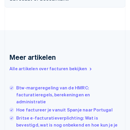
Estland
English
Finland
English
Svenska
Frankrijk
Français
English
Gibraltar
English
Griekenland
Meer artikelen
English
Hongarije
Alle artikelen over facturen bekijken
English
Hongkong SAR, China
English
简体中文
Ierland
Btw-margeregeling van de HMRC:
English
facturatieregels, berekeningen en
India
administratie
English
Hoe factureer je vanuit Spanje naar Portugal
Italië
Italiano
English
Britse e-facturatieverplichting: Wat is
Japan
bevestigd, wat is nog onbekend en hoe kun je je
日本語
English