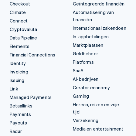
Checkout
Geïntegreerde financiën
Climate
Automatisering van
financiën
Connect
Internationaal zakendoen
Cryptovaluta
In-appbetalingen
Data Pipeline
Marktplaatsen
Elements
Geldbeheer
Financial Connections
Platforms
Identity
SaaS
Invoicing
AI-bedrijven
Issuing
Creator economy
Link
Gaming
Managed Payments
Horeca, reizen en vrije
Betaallinks
tijd
Payments
Verzekering
Payouts
Media en entertainment
Radar