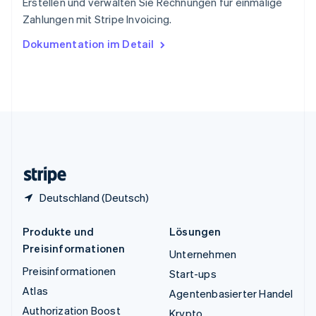
Erstellen und verwalten Sie Rechnungen für einmalige
Tschechische Republik
Zahlungen mit Stripe Invoicing.
English
Ungarn
Dokumentation im Detail
English
Vereinigte Arabische Emirate
English
Vereinigte Staaten
English
Español
简体中文
Vereinigtes Königreich
English
Zypern
English
Deutschland (Deutsch)
Produkte und
Lösungen
Preisinformationen
Unternehmen
Preisinformationen
Start-ups
Atlas
Agentenbasierter Handel
Authorization Boost
Krypto