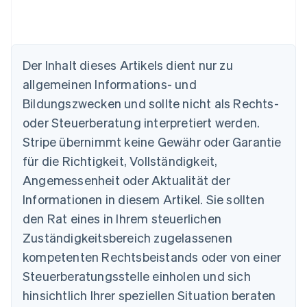
Der Inhalt dieses Artikels dient nur zu
allgemeinen Informations- und
Bildungszwecken und sollte nicht als Rechts-
Australien
oder Steuerberatung interpretiert werden.
English
Belgien
Stripe übernimmt keine Gewähr oder Garantie
Nederlands
Français
Deutsch
English
für die Richtigkeit, Vollständigkeit,
Brasilien
Português
English
Angemessenheit oder Aktualität der
Bulgarien
Informationen in diesem Artikel. Sie sollten
English
Dänemark
den Rat eines in Ihrem steuerlichen
English
Zuständigkeitsbereich zugelassenen
Deutschland
kompetenten Rechtsbeistands oder von einer
Deutsch
English
Estland
Steuerberatungsstelle einholen und sich
English
hinsichtlich Ihrer speziellen Situation beraten
Festlandchina