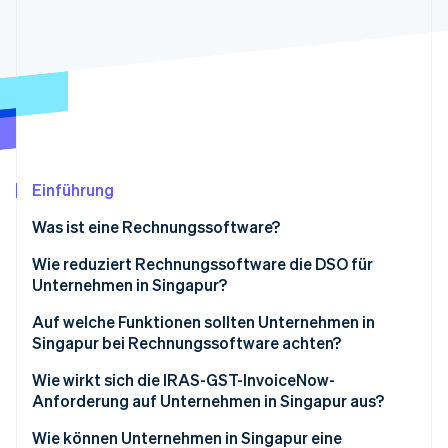
Betrugsprävention
Ecosystem
Atlas
Start-up-Gründung
Partner
Stripe App-Marktplatz
Climate
CO₂-Entnahme
Identity
Online-Identitätsprüfung
Einführung
Was ist eine Rechnungssoftware?
Wie reduziert Rechnungssoftware die DSO für
Stripe-Sessions 2026
Unternehmen in Singapur?
Erfahren Sie, wie Stripe Lösungen für die W
Jetzt ansehen
Auf welche Funktionen sollten Unternehmen in
Singapur bei Rechnungssoftware achten?
Wie wirkt sich die IRAS-GST-InvoiceNow-
Anforderung auf Unternehmen in Singapur aus?
Wie können Unternehmen in Singapur eine