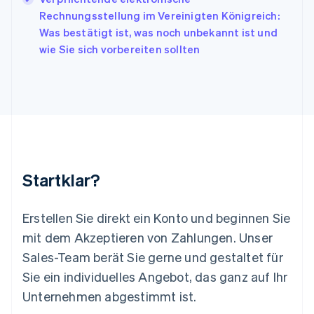
English
Rechnungsstellung im Vereinigten Königreich:
Liechtenstein
Was bestätigt ist, was noch unbekannt ist und
Deutsch
English
Litauen
wie Sie sich vorbereiten sollten
English
Luxemburg
Français
Deutsch
English
Malaysia
English
简体中文
Malta
English
Mexiko
Startklar?
Español
English
Neuseeland
English
Erstellen Sie direkt ein Konto und beginnen Sie
Niederlande
mit dem Akzeptieren von Zahlungen. Unser
Nederlands
English
Norwegen
Sales-Team berät Sie gerne und gestaltet für
English
Sie ein individuelles Angebot, das ganz auf Ihr
Österreich
Deutsch
English
Unternehmen abgestimmt ist.
Polen