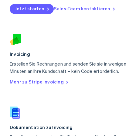
English
Portugal
Jetzt starten
Sales-Team kontaktieren
Português
English
Rumänien
English
Schweden
Svenska
English
Schweiz
Deutsch
Français
Italiano
English
Invoicing
Singapur
English
简体中文
Erstellen Sie Rechnungen und senden Sie sie in wenigen
Slowakei
Minuten an Ihre Kundschaft – kein Code erforderlich.
English
Mehr zu Stripe Invoicing
Slowenien
English
Italiano
Sonderverwaltungsregion Hongkong,
China
English
简体中文
Spanien
Español
English
Dokumentation zu Invoicing
Thailand
ไทย
English