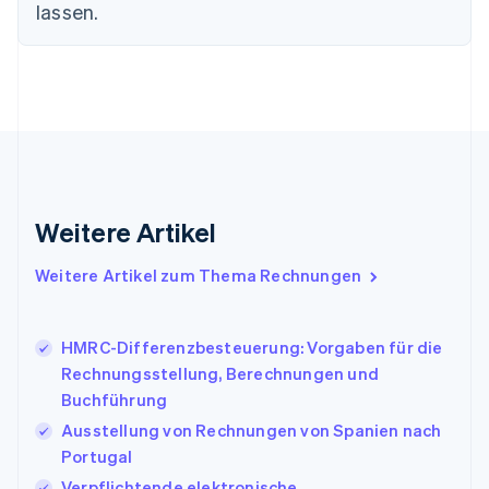
lassen.
简体中文
English
Finnland
English
Svenska
Frankreich
Français
English
Gibraltar
English
Griechenland
English
Indien
Weitere Artikel
English
Irland
Weitere Artikel zum Thema Rechnungen
English
Italien
Italiano
English
Japan
HMRC-Differenzbesteuerung: Vorgaben für die
日本語
English
Rechnungsstellung, Berechnungen und
Kanada
Buchführung
English
Français
Ausstellung von Rechnungen von Spanien nach
Kroatien
English
Italiano
Portugal
Lettland
Verpflichtende elektronische