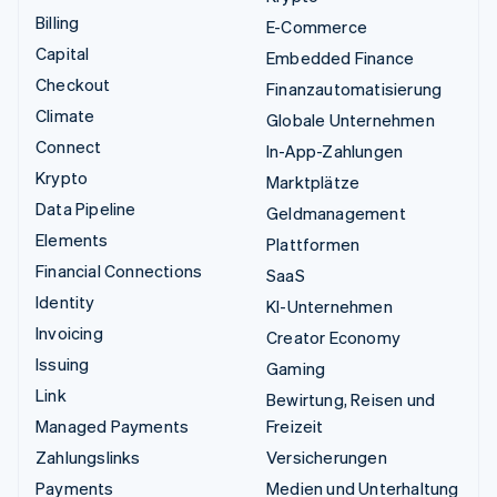
Billing
E-Commerce
Capital
Embedded Finance
Checkout
Finanzautomatisierung
Climate
Globale Unternehmen
Connect
In-App-Zahlungen
Krypto
Marktplätze
Data Pipeline
Geldmanagement
Elements
Plattformen
Financial Connections
SaaS
Identity
KI-Unternehmen
Invoicing
Creator Economy
Issuing
Gaming
Link
Bewirtung, Reisen und
Managed Payments
Freizeit
Zahlungslinks
Versicherungen
Payments
Medien und Unterhaltung