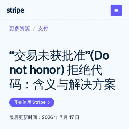
更多资源
支付
按企业阶段
文档
学习
支付
营收
资金管
平台
理
易市
大型企业
Stripe 文档
博客
Payments
Billing
初创企业
API 参考文档
客户案例
“交易未获批准”(Do
在线支付
经常性收入
Global
Conn
库与 SDK
指南
Payment links
Metronome
Payouts
Stripe Apps
按用量计费
平台
not honor) 拒绝代
无代码支付
Subscriptions
向第三
按应用场景
Checkout
方打款
支持
预构建支付界
订阅管理
Crypto
码：含义与解决方案
指南
智能体商务
面
Invoicing
钱包、
加密货币
获取支持
一次性或定期
Elements
稳定币
电子商务
接受线上付款
托管支持方案
灵活的 UI 组件
账单
发行和
嵌入式金融
实施预置结账流程
专业服务
Payment
Tax
发卡基
开始使用 Stripe
财务自动化
构建平台或交易市场
methods
销售税和增值
础设施
全球化企业
管理订阅
接入 125+ 种支
税自动化
应用内支付
提供按用量计费
付方式
Revenue
最后更新时间：2026 年 7 月 17 日
交易市场
发行稳定币支持的支付卡
Terminal
Recognition
公司
资金管理
通过智能体配置和管理服
线下支付
会计自动化
平台
务