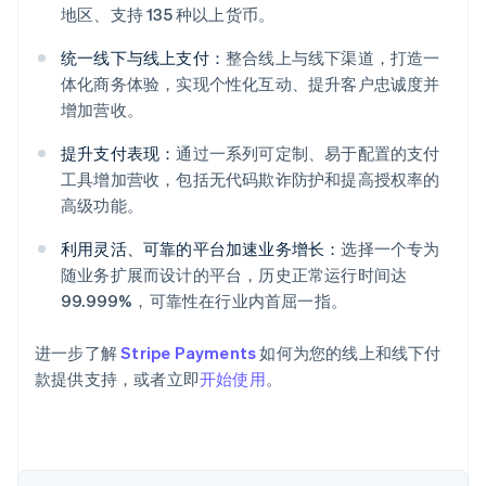
地区、支持 135 种以上货币。
统一线下与线上支付：
整合线上与线下渠道，打造一
体化商务体验，实现个性化互动、提升客户忠诚度并
阿联酋
增加营收。
English
爱尔兰
提升支付表现：
通过一系列可定制、易于配置的支付
English
工具增加营收，包括无代码欺诈防护和提高授权率的
爱沙尼亚
高级功能。
English
奥地利
利用灵活、可靠的平台加速业务增长：
选择一个专为
Deutsch
English
随业务扩展而设计的平台，历史正常运行时间达
澳大利亚
99.999%，可靠性在行业内首屈一指。
English
巴西
Português
English
进一步了解
Stripe Payments
如何为您的线上和线下付
保加利亚
款提供支持，或者立即
开始使用
。
English
比利时
Nederlands
Français
Deutsch
English
波兰
English