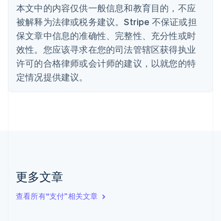
丹麦
本文中的内容仅供一般信息和教育目的，不应
English
被解释为法律或税务建议。Stripe 不保证或担
德国
保文章中信息的准确性、完整性、充分性或时
Deutsch
English
法国
效性。您应该寻求在您的司法管辖区获得执业
Français
English
许可的合格律师或会计师的建议，以就您的特
芬兰
定情况提供建议。
English
Svenska
荷兰
Nederlands
English
加拿大
English
Français
捷克
English
克罗地亚
English
Italiano
拉脱维亚
更多文章
English
立陶宛
查看所有“支付”相关文章
English
列支敦士登
Deutsch
English