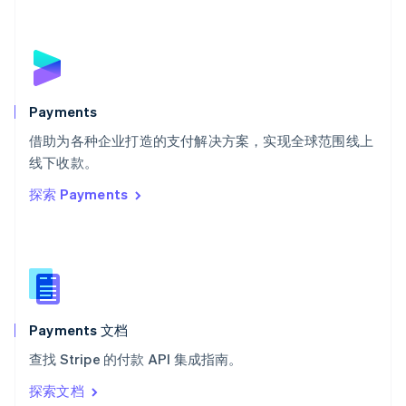
塞浦路斯
English
斯洛伐克
English
斯洛文尼亚
English
Italiano
Payments
泰国
ไทย
English
借助为各种企业打造的支付解决方案，实现全球范围线上
希腊
线下收款。
English
探索 Payments
西班牙
Español
English
新加坡
English
简体中文
新西兰
English
匈牙利
English
Payments 文档
意大利
查找 Stripe 的付款 API 集成指南。
Italiano
English
印度
探索文档
English