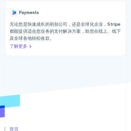
Authorization
Stripe Sigma
产品路线图
SaaS
Boost
自定义报告
Sessions 年度大会
支付成功率优
Data Pipeline
Payments
招聘
化
数据同步
资讯中心
Link
资源
无论您是快速成长的初创公司，还是全球化企业，Stripe
Stripe Press
加速结账
按行业
都能提供适合您业务的支付解决方案，助您在线上、线下
应用集成
及全球各地轻松收款。
AI 企业
代码示例
创作者经济
开发者博客
了解更多
联系
游戏
API 状态
更多
酒店、旅游与休闲
联系销售
Product roadmap
保险
成为合作伙伴
了解未来规划
媒体与娱乐
非营利组织
Radar
专业服务
欺诈防范
公共部门
Atlas
零售
初创企业注册
Climate
碳移除
生态系统
合作伙伴
Stripe App Marketplace
导言