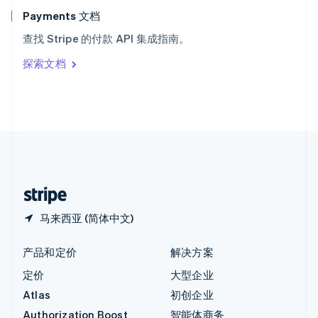
English
Payments 文档
意大利
查找 Stripe 的付款 API 集成指南。
Italiano
English
印度
探索文档
English
英国
English
直布罗陀
English
中国内地
简体中文
English
中国香港特别行政区
English
简体中文
马来西亚 (简体中文)
产品和定价
解决方案
定价
大型企业
Atlas
初创企业
Authorization Boost
智能体商务