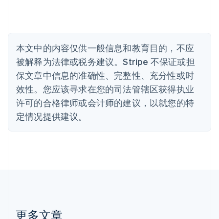
English
比利时
Nederlands
Français
Deutsch
English
波兰
本文中的内容仅供一般信息和教育目的，不应
English
丹麦
被解释为法律或税务建议。Stripe 不保证或担
English
保文章中信息的准确性、完整性、充分性或时
德国
效性。您应该寻求在您的司法管辖区获得执业
Deutsch
English
法国
许可的合格律师或会计师的建议，以就您的特
Français
English
定情况提供建议。
芬兰
English
Svenska
荷兰
Nederlands
English
加拿大
English
Français
捷克
English
克罗地亚
English
Italiano
更多文章
拉脱维亚