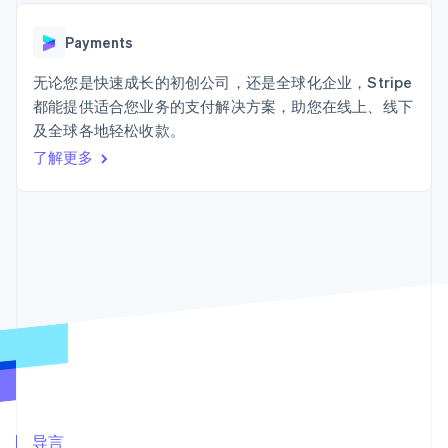
Authorization
Stripe Sigma
产品路线图
SaaS
Boost
自定义报告
Sessions 年度大会
支付成功率优
Data Pipeline
Payments
招聘
化
数据同步
资讯中心
Link
资源
无论您是快速成长的初创公司，还是全球化企业，Stripe
Stripe Press
加速结账
按行业
都能提供适合您业务的支付解决方案，助您在线上、线下
应用集成
及全球各地轻松收款。
AI 企业
代码示例
创作者经济
开发者博客
了解更多
联系
游戏
API 状态
更多
酒店、旅游与休闲
联系销售
Product roadmap
保险
成为合作伙伴
了解未来规划
媒体与娱乐
非营利组织
Radar
专业服务
欺诈防范
公共部门
Atlas
零售
初创企业注册
Climate
碳移除
生态系统
合作伙伴
Stripe App Marketplace
导言