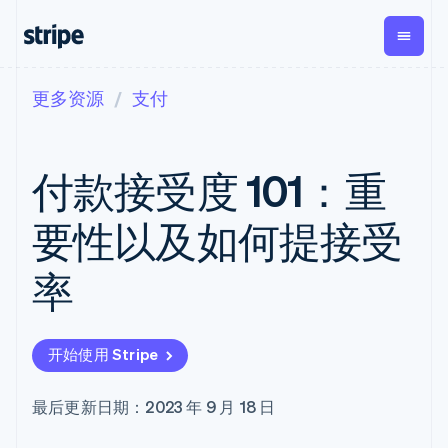
更多资源
支付
按企业阶段
文档
学习
支付
营收
资金管
平台
理
易市
大型企业
Stripe 文档
博客
Payments
Billing
初创企业
API 参考文档
客户案例
付款接受度 101：重
在线支付
经常性收入
Global
Conn
库与 SDK
指南
Payment links
Metronome
Payouts
Stripe Apps
按用量计费
平台
要性以及如何提接受
无代码支付
Subscriptions
向第三
按应用场景
Checkout
方打款
支持
预构建支付界
订阅管理
Crypto
率
指南
智能体商务
面
Invoicing
钱包、
加密货币
获取支持
一次性或定期
Elements
稳定币
电子商务
接受线上付款
托管支持方案
灵活的 UI 组件
账单
发行和
嵌入式金融
实施预置结账流程
专业服务
Payment
Tax
发卡基
开始使用 Stripe
财务自动化
构建平台或交易市场
methods
销售税和增值
础设施
全球化企业
管理订阅
接入 125+ 种支
税自动化
应用内支付
提供按用量计费
付方式
Revenue
最后更新日期：2023 年 9 月 18 日
交易市场
发行稳定币支持的支付卡
Terminal
Recognition
公司
资金管理
通过智能体配置和管理服
线下支付
会计自动化
平台
务