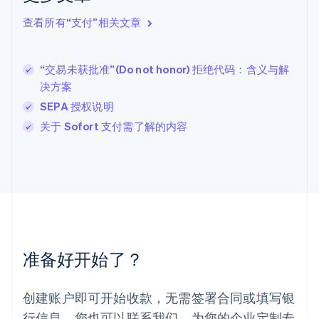
English
查看所有“支付”相关文章
立陶宛
English
列支敦士登
“交易未获批准”(Do not honor) 拒绝代码：含义与解
Deutsch
English
卢森堡
决方案
Français
Deutsch
English
SEPA 授权说明
罗马尼亚
关于 Sofort 支付需了解的内容
English
马尔他
English
马来西亚
English
简体中文
美国
English
Español
简体中文
墨西哥
Español
English
准备好开始了？
挪威
English
葡萄牙
创建账户即可开始收款，无需签署合同或填写银
Português
English
行信息。您也可以联系我们，为您的企业定制专
日本