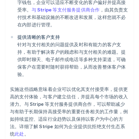
字钱包，企业可以适应不断变化的客户偏好并提高接
受率。
与 Stripe 等支付服务提供商合作
，由其负责支
付技术和基础设施的不断改进和发展，这样您就不必
在内部进行管理。
提供清晰的客户支持
针对与支付相关的问题提供及时和有能力的客户支
持，有助于解决客户的顾虑和与支付相关的难题。提
供即时聊天、电子邮件或电话等多种支持渠道，可确
阿联酋
保客户在需要时随时获得帮助，从而改善整体客户体
English
验。
爱尔兰
English
爱沙尼亚
实施这些战略意味着企业可以优化其支付接受率，提供更
English
高的支付体验，与客户建立信任，并提高每个市场的收入
奥地利
潜力。与 Stripe 等支付服务提供商合作，可以帮助减少
Deutsch
English
与有助于长期保持高接受率的重要任务相关的工作量，例
澳大利亚
如持续监控、适应行业趋势以及保持以客户为中心的方
English
巴西
法。详细了解 Stripe 如何为企业提供抗拒绝支付生态系
Português
English
统
此处
。
保加利亚