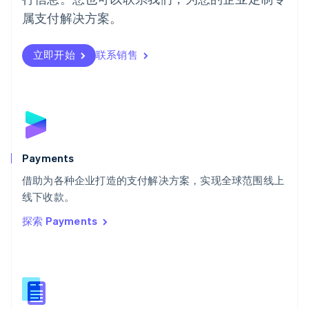
日本語
English
属支付解决方案。
瑞典
Svenska
English
瑞士
立即开始
联系销售
Deutsch
Français
Italiano
English
塞浦路斯
English
斯洛伐克
English
斯洛文尼亚
English
Italiano
Payments
泰国
ไทย
English
借助为各种企业打造的支付解决方案，实现全球范围线上
希腊
线下收款。
English
探索 Payments
西班牙
Español
English
新加坡
English
简体中文
新西兰
English
匈牙利