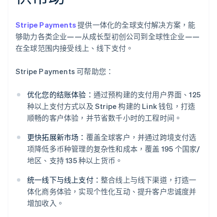
Stripe Payments
提供一体化的全球支付解决方案，能
够助力各类企业——从成长型初创公司到全球性企业——
在全球范围内接受线上、线下支付。
Stripe Payments 可帮助您：
优化您的结账体验：
通过预构建的支付用户界面、125
种以上支付方式以及 Stripe 构建的 Link 钱包，打造
顺畅的客户体验，并节省数千小时的工程时间。
更快拓展新市场：
覆盖全球客户，并通过跨境支付选
项降低多币种管理的复杂性和成本，覆盖 195 个国家/
地区、支持 135 种以上货币。
统一线下与线上支付：
整合线上与线下渠道，打造一
体化商务体验，实现个性化互动、提升客户忠诚度并
阿联酋
增加收入。
English