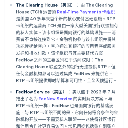
The Clearing House（美国）：
由 The Clearing
House (TCH) 运营的
Real-Time Payments 卡组织
是美国 40 多年来首个新的核心支付基础设施。RTP
卡组织的运营商 TCH 是由一家大型美国银行联盟拥有
的私人实体。该卡组织是面向银行的基础设施——消
费者不直接连接到它。金融机构参与该卡组织并将其
功能传递给客户，客户通过其银行的应用程序或服务
发送和接收付款。该卡组织与其主要替代方案
FedNow 之间的主要区别在于访问权限：The
Clearing House 联盟之外的银行无法提供 RTP，但
任何金融机构都可以通过集成 FedNow 来提供它。
RTP 卡组织提供即时结算和可用性，且全天候运行。
FedNow Service（美国）：
美联储于 2023 年 7 月
推出了名为
FedNow Service
的实时解决方案。与
RTP 卡组织一样，FedNow 也是面向银行的基础设
施。与 RTP 卡组织不同的是，它向任何符合条件的金
融机构开放——不需要私人联盟——这使得社区银行
和信用合作社更容易访问。常见用途包括账户到账户