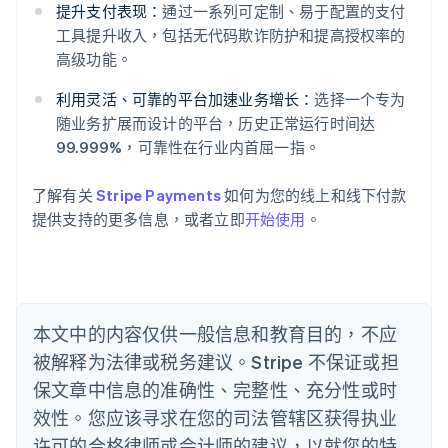
爱尔兰
提升支付表现：
通过一系列可定制、易于配置的支付
English
工具提升收入，包括无代码欺诈防护和提高授权率的
爱沙尼亚
高级功能。
English
奥地利
利用灵活、可靠的平台加速业务增长：
选择一个专为
Deutsch
English
随业务扩展而设计的平台，历史正常运行时间达
澳大利亚
99.999%，可靠性在行业内首屈一指。
English
巴西
Português
English
了解有关
Stripe Payments
如何为您的线上和线下付款
保加利亚
提供支持的更多信息，或者立即
开始使用
。
English
比利时
Nederlands
Français
Deutsch
English
波兰
English
丹麦
本文中的内容仅供一般信息和教育目的，不应
English
被解释为法律或税务建议。Stripe 不保证或担
德国
保文章中信息的准确性、完整性、充分性或时
Deutsch
English
法国
效性。您应该寻求在您的司法管辖区获得执业
Français
English
许可的合格律师或会计师的建议，以就您的特