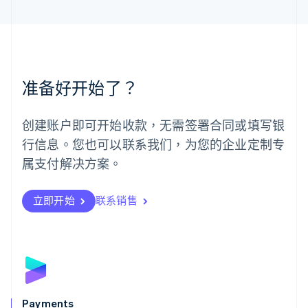
马来西亚
English
简体中文
美国
English
Español
简体中文
墨西哥
Español
English
准备好开始了？
挪威
English
葡萄牙
创建账户即可开始收款，无需签署合同或填写银
Português
English
行信息。您也可以联系我们，为您的企业定制专
日本
日本語
English
属支付解决方案。
瑞典
Svenska
English
瑞士
立即开始
联系销售
Deutsch
Français
Italiano
English
塞浦路斯
English
斯洛伐克
English
斯洛文尼亚
English
Italiano
Payments