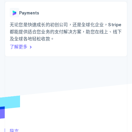
接入 125+ 种支
Stripe Sigma
产品路线图
SaaS
付方式
自定义报告
Sessions 年度大会
Authorization
Data Pipeline
Payments
招聘
Boost
数据同步
资讯中心
支付成功率优
资源
无论您是快速成长的初创公司，还是全球化企业，Stripe
Stripe Press
化
按行业
都能提供适合您业务的支付解决方案，助您在线上、线下
Link
应用集成
及全球各地轻松收款。
加速结账
AI 企业
代码示例
创作者经济
开发者博客
联系
了解更多
游戏
API 状态
酒店、旅游与休闲
联系销售
保险
成为合作伙伴
更多
媒体与娱乐
Product roadmap
非营利组织
了解未来规划
专业服务
公共部门
Radar
零售
欺诈防范
Atlas
初创企业注册
生态系统
Climate
碳移除
合作伙伴
Stripe App Marketplace
导言