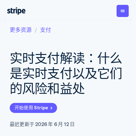
更多资源
支付
按企业阶段
文档
学习
支付
营收
资金管
平台
理
易市
大型企业
Stripe 文档
博客
Payments
Billing
初创企业
API 参考文档
客户案例
实时支付解读：什么
在线支付
经常性收入
Global
Conn
库与 SDK
指南
Managed
Metronome
Payouts
Stripe Apps
Payments
按用量计费
平台
是实时支付以及它们
备案商家解决
Subscriptions
向第三
按应用场景
方案
方打款
支持
订阅管理
Payment links
Crypto
的风险和益处
指南
智能体商务
Invoicing
钱包、
加密货币
获取支持
无代码支付
一次性或定期
稳定币
电子商务
接受线上付款
托管支持方案
Checkout
账单
发行和
嵌入式金融
实施预置结账流程
专业服务
预构建支付界
Tax
发卡基
开始使用 Stripe
财务自动化
构建平台或交易市场
面
销售税和增值
础设施
全球化企业
管理订阅
Elements
税自动化
应用内支付
提供按用量计费
灵活的 UI 组件
Revenue
最近更新于 2026 年 6 月 12 日
交易市场
发行稳定币支持的支付卡
Payment
Recognition
公司
资金管理
通过智能体配置和管理服
methods
会计自动化
平台
务