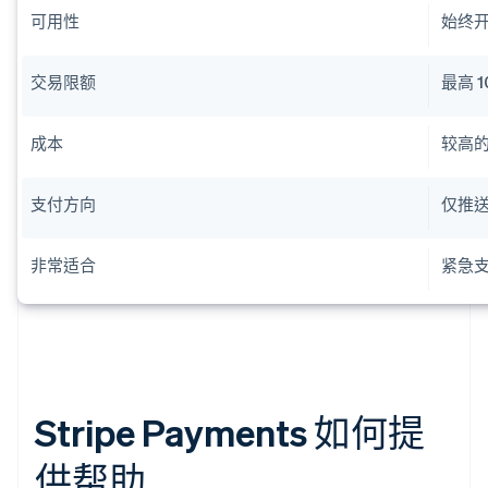
可用性
始终
交易限额
最高 1
成本
较高
支付方向
仅推
非常适合
紧急支
Stripe Payments 如何提
供帮助