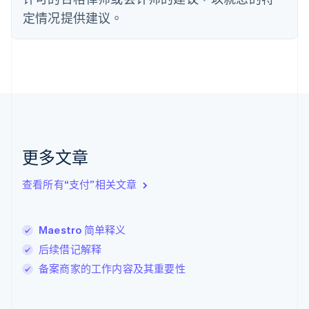
芬兰
定情况提供建议。
English
Svenska
荷兰
Nederlands
English
加拿大
English
Français
捷克
English
克罗地亚
English
Italiano
拉脱维亚
更多文章
English
立陶宛
查看所有“支付”相关文章
English
列支敦士登
Deutsch
English
卢森堡
Maestro 简单释义
Français
Deutsch
English
后续借记解释
罗马尼亚
备案商家的工作内容及其重要性
English
马尔他
English