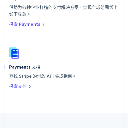
泰国
ไทย
English
借助为各种企业打造的支付解决方案，实现全球范围线上
希腊
线下收款。
English
探索 Payments
西班牙
Español
English
新加坡
English
简体中文
新西兰
English
匈牙利
English
Payments 文档
意大利
查找 Stripe 的付款 API 集成指南。
Italiano
English
印度
探索文档
English
英国
English
直布罗陀
English
中国内地
简体中文
English