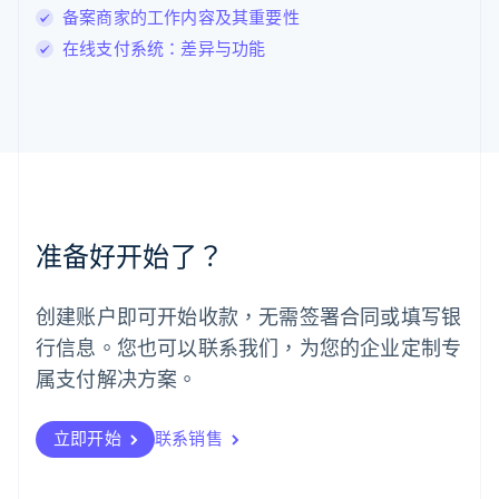
Français
Deutsch
English
备案商家的工作内容及其重要性
罗马尼亚
在线支付系统：差异与功能
English
马尔他
English
马来西亚
English
简体中文
美国
English
Español
简体中文
墨西哥
Español
English
准备好开始了？
挪威
English
葡萄牙
创建账户即可开始收款，无需签署合同或填写银
Português
English
行信息。您也可以联系我们，为您的企业定制专
日本
日本語
English
属支付解决方案。
瑞典
Svenska
English
瑞士
立即开始
联系销售
Deutsch
Français
Italiano
English
塞浦路斯