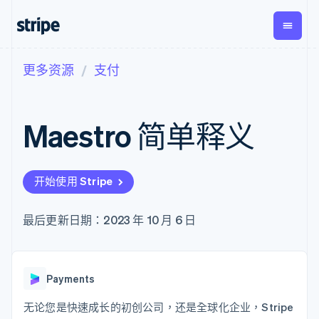
更多资源
支付
按企业阶段
文档
学习
支付
营收
资金管
平台
理
易市
大型企业
Stripe 文档
博客
Payments
Billing
初创企业
API 参考文档
客户案例
Maestro 简单释义
在线支付
经常性收入
Global
Conn
库与 SDK
指南
Managed
Metronome
Payouts
Stripe Apps
Payments
按用量计费
平台
备案商家解决
Subscriptions
向第三
按应用场景
方案
方打款
开始使用 Stripe
支持
订阅管理
Payment links
Crypto
指南
智能体商务
Invoicing
钱包、
加密货币
获取支持
无代码支付
一次性或定期
稳定币
最后更新日期：2023 年 10 月 6 日
电子商务
接受线上付款
托管支持方案
Checkout
账单
发行和
嵌入式金融
实施预置结账流程
专业服务
预构建支付界
Tax
发卡基
财务自动化
构建平台或交易市场
面
销售税和增值
础设施
全球化企业
管理订阅
Elements
税自动化
应用内支付
提供按用量计费
Payments
灵活的 UI 组件
Revenue
交易市场
发行稳定币支持的支付卡
Payment
Recognition
公司
资金管理
通过智能体配置和管理服
无论您是快速成长的初创公司，还是全球化企业，Stripe
methods
会计自动化
平台
务