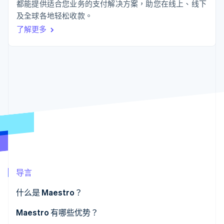
接入 125+ 种支
Stripe Sigma
都能提供适合您业务的支付解决方案，助您在线上、线下
产品路线图
SaaS
付方式
自定义报告
Sessions 年度大会
及全球各地轻松收款。
Authorization
Data Pipeline
招聘
了解更多
Boost
数据同步
资讯中心
支付成功率优
资源
Stripe Press
化
按行业
Link
应用集成
加速结账
AI 企业
代码示例
创作者经济
开发者博客
联系
游戏
API 状态
酒店、旅游与休闲
联系销售
保险
成为合作伙伴
更多
媒体与娱乐
Product roadmap
非营利组织
了解未来规划
专业服务
公共部门
Radar
零售
欺诈防范
Atlas
导言
初创企业注册
生态系统
Climate
什么是 Maestro？
碳移除
合作伙伴
Maestro 有哪些优势？
Stripe App Marketplace