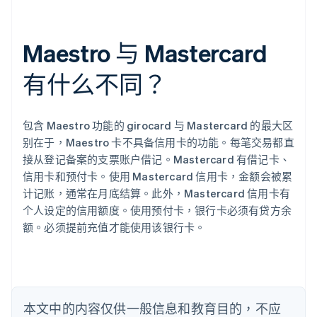
Maestro 与 Mastercard
阿联酋
English
有什么不同？
爱尔兰
English
爱沙尼亚
English
包含 Maestro 功能的 girocard 与 Mastercard 的最大区
奥地利
别在于，Maestro 卡不具备信用卡的功能。每笔交易都直
Deutsch
English
接从登记备案的支票账户借记。Mastercard 有借记卡、
澳大利亚
信用卡和预付卡。使用 Mastercard 信用卡，金额会被累
English
巴西
计记账，通常在月底结算。此外，Mastercard 信用卡有
Português
English
个人设定的信用额度。使用预付卡，银行卡必须有贷方余
保加利亚
额。必须提前充值才能使用该银行卡。
English
比利时
Nederlands
Français
Deutsch
English
波兰
English
丹麦
本文中的内容仅供一般信息和教育目的，不应