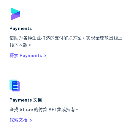
English
斯洛伐克
English
斯洛文尼亚
English
Italiano
Payments
泰国
ไทย
English
借助为各种企业打造的支付解决方案，实现全球范围线上
希腊
线下收款。
English
探索 Payments
西班牙
Español
English
新加坡
English
简体中文
新西兰
English
匈牙利
English
Payments 文档
意大利
查找 Stripe 的付款 API 集成指南。
Italiano
English
印度
探索文档
English
英国