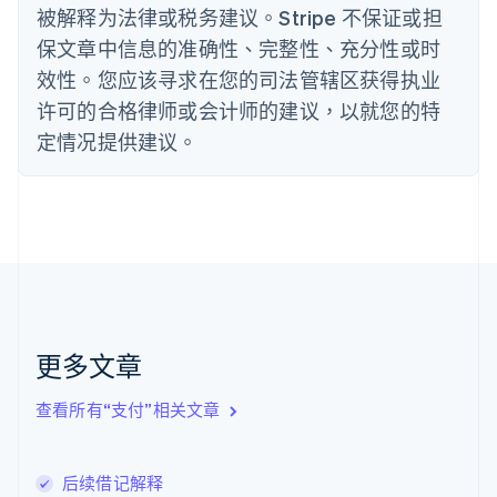
English
被解释为法律或税务建议。Stripe 不保证或担
德国
保文章中信息的准确性、完整性、充分性或时
Deutsch
English
法国
效性。您应该寻求在您的司法管辖区获得执业
Français
English
许可的合格律师或会计师的建议，以就您的特
芬兰
定情况提供建议。
English
Svenska
荷兰
Nederlands
English
加拿大
English
Français
捷克
English
克罗地亚
English
Italiano
拉脱维亚
更多文章
English
立陶宛
查看所有“支付”相关文章
English
列支敦士登
Deutsch
English
卢森堡
后续借记解释