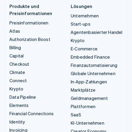
Produkte und
Lösungen
Preisinformationen
Unternehmen
Preisinformationen
Start-ups
Atlas
Agentenbasierter Handel
Authorization Boost
Krypto
Billing
E-Commerce
Capital
Embedded Finance
Checkout
Finanzautomatisierung
Climate
Globale Unternehmen
Connect
In-App-Zahlungen
Krypto
Marktplätze
Data Pipeline
Geldmanagement
Elements
Plattformen
Financial Connections
SaaS
Identity
KI-Unternehmen
Invoicing
Creator Economy