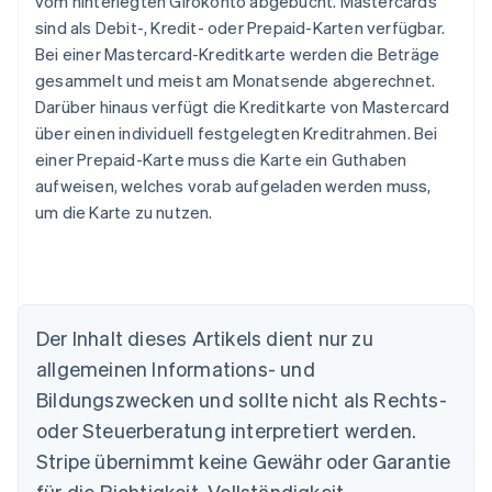
vom hinterlegten Girokonto abgebucht. Mastercards
sind als Debit-, Kredit- oder Prepaid-Karten verfügbar.
Bei einer Mastercard-Kreditkarte werden die Beträge
gesammelt und meist am Monatsende abgerechnet.
Darüber hinaus verfügt die Kreditkarte von Mastercard
über einen individuell festgelegten Kreditrahmen. Bei
einer Prepaid-Karte muss die Karte ein Guthaben
aufweisen, welches vorab aufgeladen werden muss,
um die Karte zu nutzen.
Australien
Der Inhalt dieses Artikels dient nur zu
English
allgemeinen Informations- und
Belgien
Nederlands
Français
Deutsch
English
Bildungszwecken und sollte nicht als Rechts-
Brasilien
oder Steuerberatung interpretiert werden.
Português
English
Bulgarien
Stripe übernimmt keine Gewähr oder Garantie
English
für die Richtigkeit, Vollständigkeit,