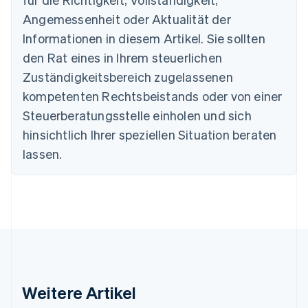
Dänemark
Angemessenheit oder Aktualität der
English
Deutschland
Informationen in diesem Artikel. Sie sollten
Deutsch
English
den Rat eines in Ihrem steuerlichen
Estland
Zuständigkeitsbereich zugelassenen
English
Festlandchina
kompetenten Rechtsbeistands oder von einer
简体中文
English
Steuerberatungsstelle einholen und sich
Finnland
English
Svenska
hinsichtlich Ihrer speziellen Situation beraten
Frankreich
lassen.
Français
English
Gibraltar
English
Griechenland
English
Indien
English
Irland
English
Italien
Weitere Artikel
Italiano
English