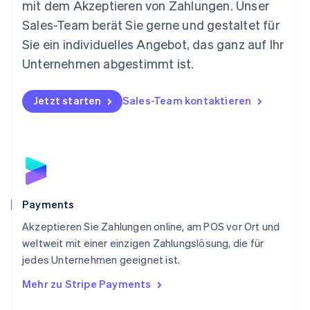
mit dem Akzeptieren von Zahlungen. Unser
Niederlande
Nederlands
English
Sales-Team berät Sie gerne und gestaltet für
Norwegen
Sie ein individuelles Angebot, das ganz auf Ihr
English
Österreich
Unternehmen abgestimmt ist.
Deutsch
English
Polen
Jetzt starten
Sales-Team kontaktieren
English
Portugal
Português
English
Rumänien
English
Schweden
Svenska
English
Schweiz
Payments
Deutsch
Français
Italiano
English
Akzeptieren Sie Zahlungen online, am POS vor Ort und
Singapur
English
简体中文
weltweit mit einer einzigen Zahlungslösung, die für
Slowakei
jedes Unternehmen geeignet ist.
English
Mehr zu Stripe Payments
Slowenien
English
Italiano