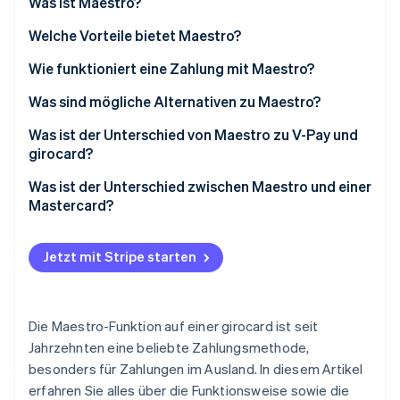
Was ist Maestro?
Betrugsprävention
Ecosystem
Atlas
Welche Vorteile bietet Maestro?
Start-up-Gründung
Partner
Stripe App-Marktplatz
Wie funktioniert eine Zahlung mit Maestro?
Climate
CO₂-Entnahme
Was sind mögliche Alternativen zu Maestro?
Identity
Was ist der Unterschied von Maestro zu V-Pay und
Online-Identitätsprüfung
girocard?
Was ist der Unterschied zwischen Maestro und einer
Mastercard?
Stripe-Sessions 2026
Jetzt mit Stripe starten
Erfahren Sie, wie Stripe Lösungen für die W
Jetzt ansehen
Die Maestro-Funktion auf einer girocard ist seit
Jahrzehnten eine beliebte Zahlungsmethode,
besonders für Zahlungen im Ausland. In diesem Artikel
erfahren Sie alles über die Funktionsweise sowie die