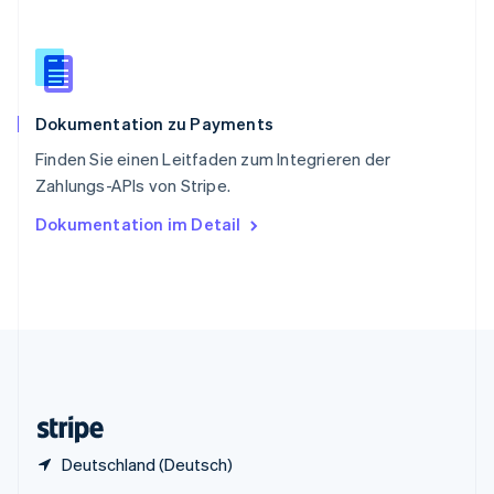
Sonderverwaltungsregion Hongkong,
China
English
简体中文
Spanien
Español
English
Dokumentation zu Payments
Thailand
ไทย
English
Finden Sie einen Leitfaden zum Integrieren der
Tschechische Republik
Zahlungs-APIs von Stripe.
English
Ungarn
Dokumentation im Detail
English
Vereinigte Arabische Emirate
English
Vereinigte Staaten
English
Español
简体中文
Vereinigtes Königreich
English
Zypern
English
Deutschland (Deutsch)