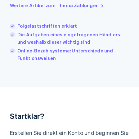
Japan
Weitere Artikel zum Thema Zahlungen
日本語
English
Kanada
English
Français
Folgelastschriften erklärt
Kroatien
English
Italiano
Die Aufgaben eines eingetragenen Händlers
Lettland
und weshalb dieser wichtig sind
English
Online-Bezahlsysteme: Unterschiede und
Liechtenstein
Funktionsweisen
Deutsch
English
Litauen
English
Luxemburg
Français
Deutsch
English
Malaysia
English
简体中文
Malta
English
Startklar?
Mexiko
Español
English
Neuseeland
Erstellen Sie direkt ein Konto und beginnen Sie
English