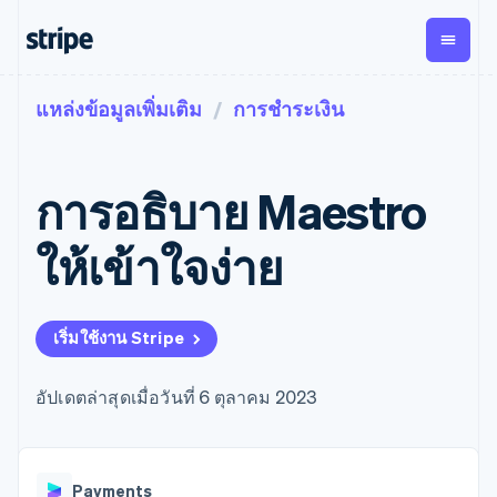
แหล่งข้อมูลเพิ่มเติม
การชำระเงิน
ตามขั้น
เอกสารประกอบ
เรียนรู้
การชำระเงิน
รายรับ
การ
แพลตฟอ
จัดการ
และ
องค์กร
Stripe Docs
บล็อก
เงิน
มาร์เก็ต
Payments
Billing
ธุรกิจสตาร์ทอัพ
ข้อมูลอ้างอิงเกี่ยวกับ API
เรื่องราวจากลูกค้า
การอธิบาย Maestro
การชำระเงิน
รายรับตาม
เพลส
ไลบรารีและ SDK
คู่มือ
ออนไลน์
แบบแผนล่วง
Stripe Apps
Global
Payment links
หน้า
Metronome
Payouts
Conne
ให้เข้าใจง่าย
การชำร
ตามกรณีใช้งาน
การชำระเงิน
การเรียกเก็บ
เบิกจ่าย
เงินสำห
การสนับสนุน
แบบไม่ต้อง
เงินตามการ
ให้กับ
แพลตฟอ
คู่มือ
การค้าแบบใช้เอเจนต์
เขียนโค้ด
Checkout
ใช้งาน
การชำระเงิน
บุคคลที่
อีคอมเมิร์ซ
รับการสนับสนุน
UI การชำระ
เริ่มใช้งาน Stripe
ตามรอบบิล
สาม
บริการทางการเงินที่ผสาน
รับการชำระเงินออนไลน์
แพ็กเกจการสนับสนุนที่ได้
การจัดการ
เงินสำเร็จรูป
รวมในตัว
ติดตั้งใช้งานการชำระเงิน
รับการจัดการ
การชำระเงิน
Elements
การทำงานอัตโนมัติด้าน
สำเร็จรูป
บริการเฉพาะทาง
อัปเดตล่าสุดเมื่อวันที่ 6 ตุลาคม 2023
องค์ประกอบ UI
ตามรอบบิล
Invoicing
การเงิน
สร้างแพลตฟอร์มหรือ
ครั้งเดียวหรือ
ที่ยืดหยุ่น
ธุรกิจทั่วโลก
มาร์เก็ตเพลส
ตามแบบแผน
วิธีการชำระ
การชำระเงินในแอป
จัดการการชำระเงินตาม
เงิน
ล่วงหน้า
Tax
มาร์เก็ตเพลส
รอบบิล
เข้าถึงได้
คิดภาษีการ
บริษัท
Payments
การจัดการเงิน
เสนอการเรียกเก็บเงินตาม