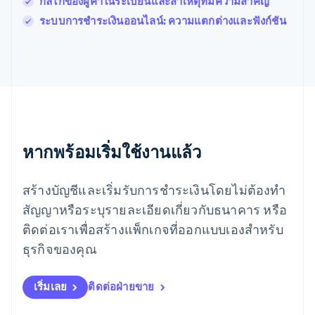
กลไกของผู้ค้าในระเบียนและสาเหตุที่มีความสำคัญ
English
简体中文
ระบบการชำระเงินออนไลน์: ความแตกต่างและฟังก์ชัน
เม็กซิโก
Español
English
ยิบรอลตาร์
English
เยอรมนี
Deutsch
English
โรมาเนีย
English
ลักเซมเบิร์ก
หากพร้อมเริ่มใช้งานแล้ว
Français
Deutsch
English
ลัตเวีย
สร้างบัญชีและเริ่มรับการชำระเงินโดยไม่ต้องทำ
English
ลิกเตนสไตน์
สัญญาหรือระบุรายละเอียดเกี่ยวกับธนาคาร หรือ
Deutsch
English
ติดต่อเราเพื่อสร้างแพ็กเกจที่ออกแบบเองสำหรับ
ลิทัวเนีย
English
ธุรกิจของคุณ
สเปน
Español
English
สโลวาเกีย
เริ่มเลย
ติดต่อฝ่ายขาย
English
สโลวีเนีย