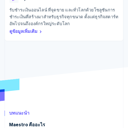
มากกว่า 125
ขายและ VAT
แพลตฟอร์ม
การใช้งาน
รายการ
Authorization
อัตโนมัติ
Revenue
แผนงานผลิตภัณฑ์
SaaS
ออกบัตรที่มีสเตเบิลคอยน์
รับชำระเงินออนไลน์ ที่จุดขาย และทั่วโลกด้วยโซลูชันการ
Boost
Recognition
การประชุมประจำปีแบบ
รองรับอยู่
ชำระเงินที่สร้างมาสำหรับธุรกิจทุกขนาด ตั้งแต่ธุรกิจสตาร์ท
ยกระดับการ
เซสชัน
จัดเตรียมและจัดการ
ระบบ
ยอมรับการ
อัพไปจนถึงองค์กรใหญ่ระดับโลก
ตำแหน่งงาน
บริการด้วยเอเจนต์
อัตโนมัติ
ชำระเงิน
Link
ห้องข่าว
ดูข้อมูลเพิ่มเติม
ตามอุตสาหกรรม
การชำระเงินที่
สำหรับการ
Stripe
Stripe Press
Sigma
รวดเร็วขึ้น
ทำบัญชี
รายงานที่
บริษัท AI
แหล่งข้อมูล
ออกแบบเอง
แวดวงครีเอเตอร์
Data
เกม
การติดต่อ
Pipeline
การบริการ การเดินทาง
การเชื่อมต่อการทำงาน
การซิงค์
และสันทนาการ
แอป
ติดต่อฝ่ายขาย
ข้อมูล
ประกันภัย
ตัวอย่างโค้ด
สมัครเป็นพาร์ทเนอร์
สื่อและความบันเทิง
บล็อกของนักพัฒนา
องค์กรไม่แสวงผลกำไร
สถานะ API
บริการเฉพาะทาง
ภาครัฐ
เพิ่มเติม
ธุรกิจค้าปลีก
Product roadmap
ดูสิ่งที่กำลังจะมาถึง
บทแนะนำ
Radar
ระบบนิเวศ
การป้องกันการฉ้อโกง
Maestro คืออะไร
Atlas