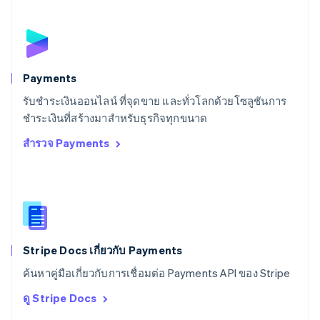
English
Italiano
สวิตเซอร์แลนด์
Deutsch
Français
Italiano
English
สวีเดน
Svenska
English
Payments
สหรัฐอเมริกา
English
Español
简体中文
รับชำระเงินออนไลน์ ที่จุดขาย และทั่วโลกด้วยโซลูชันการ
สหรัฐอาหรับเอมิเรตส์
ชำระเงินที่สร้างมาสำหรับธุรกิจทุกขนาด
English
สำรวจ Payments
สหราชอาณาจักร
English
สาธารณรัฐเช็ก
English
สิงคโปร์
English
简体中文
ออสเตรเลีย
English
Stripe Docs เกี่ยวกับ Payments
ออสเตรีย
ค้นหาคู่มือเกี่ยวกับการเชื่อมต่อ Payments API ของ Stripe
Deutsch
English
อิตาลี
ดู Stripe Docs
Italiano
English
อินเดีย