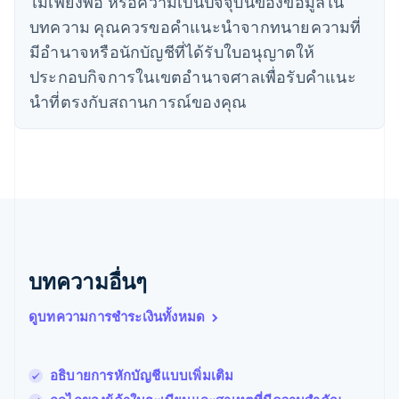
ไม่เพียงพอ หรือความเป็นปัจจุบันของข้อมูลใน
English
บทความ คุณควรขอคําแนะนําจากทนายความที่
นิวซีแลนด์
มีอํานาจหรือนักบัญชีที่ได้รับใบอนุญาตให้
English
เนเธอร์แลนด์
ประกอบกิจการในเขตอํานาจศาลเพื่อรับคําแนะ
Nederlands
English
นําที่ตรงกับสถานการณ์ของคุณ
บราซิล
Português
English
บัลแกเรีย
English
เบลเยียม
Nederlands
Français
Deutsch
English
โปรตุเกส
Português
English
โปแลนด์
English
บทความอื่นๆ
ฝรั่งเศส
Français
English
ดูบทความการชำระเงินทั้งหมด
ฟินแลนด์
English
Svenska
มอลตา
อธิบายการหักบัญชีแบบเพิ่มเติม
English
มาเลเซีย