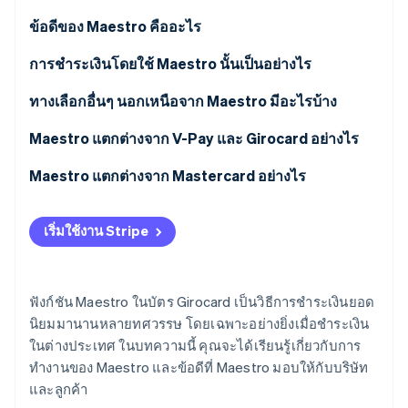
พาร์ทเนอร์
การก่อตั้งบริษัทสตาร์ทอัพ
Stripe App Marketplace
ข้อดีของ Maestro คืออะไร
Climate
การขจัดคาร์บอน
การชำระเงินโดยใช้ Maestro นั้นเป็นอย่างไร
ทางเลือกอื่นๆ นอกเหนือจาก Maestro มีอะไรบ้าง
Maestro แตกต่างจาก V-Pay และ Girocard อย่างไร
Stripe Sessions 2026
Maestro แตกต่างจาก Mastercard อย่างไร
ดูว่า Stripe กำลังสร้างโครงสร้างพื้นฐานระบบเศรษฐกิจสำหรับ
AI อย่างไร
รับชมเลย
เริ่มใช้งาน Stripe
ฟังก์ชัน Maestro ในบัตร Girocard เป็นวิธีการชำระเงินยอด
นิยมมานานหลายทศวรรษ โดยเฉพาะอย่างยิ่งเมื่อชำระเงิน
ในต่างประเทศ ในบทความนี้ คุณจะได้เรียนรู้เกี่ยวกับการ
ทำงานของ Maestro และข้อดีที่ Maestro มอบให้กับบริษัท
และลูกค้า