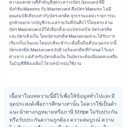
ความแตกต่างที่สำคัญที่สุดระหว่างบัตร Girocard ที่มี
ฟังก์ชัน Maestro กับ Mastercard คือบัตร Maestro ไม่มี
คุณสมบัติเทียบเท่ากับบัตรเครดิต ธุรกรรมแต่ละรายการจะ
ถูกหักออกจากบัญชีกระแสรายวันที่บันทึกไว้โดยตรง ส่วน
กรีซ
บัตร Mastercard มีให้เลือกทั้งแบบบัตรเดบิต บัตรเครดิต
English
เขตบริหารพิเศษฮ่องกง ประเทศจีน
และบัตรเติมเงิน โดยบัตรเครดิต Mastercard จะได้รับการ
English
简体中文
เรียกเก็บเงินและโดยปกติจะชำระเมื่อสิ้นถึงเดือน นอกจากนี้
แคนาดา
บัตรเครดิต Mastercard ยังมีวงเงินเครดิตที่กำหนดไว้แยก
English
Français
ต่างหาก แต่สำหรับบัตรเติมเงิน ในบัตรจะต้องมียอดคงเหลือ
โครเอเชีย
ในบัญชีที่ต้องเติมไว้ล่วงหน้าก่อนใช้งาน
English
Italiano
จีนแผ่นดินใหญ่
简体中文
English
ไซปรัส
English
ญี่ปุ่น
เนื้อหาในบทความนี้มีไว้เพื่อให้ข้อมูลทั่วไปและมี
日本語
English
จุดประสงค์เพื่อการศึกษาเท่านั้น ไม่ควรใช้เป็นคํา
เดนมาร์ก
English
แนะนําทางกฎหมายหรือภาษี Stripe ไม่รับประกัน
ไทย
หรือรับประกันความถูกต้อง ความสมบูรณ์ ความ
ไทย
English
นอร์เวย์