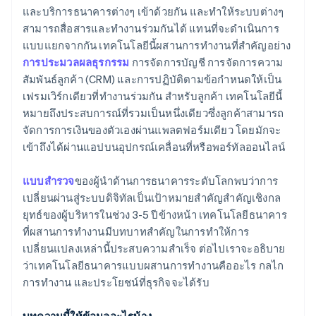
การปฏิบัติตามข้อกําหนด
และบริการธนาคารต่างๆ เข้าด้วยกัน และทำให้ระบบต่างๆ
การปรับใช้
สามารถสื่อสารและทำงานร่วมกันได้ แทนที่จะดำเนินการ
การจัดการความเสี่ยง
การบํารุงรักษาและการปรับปรุงอย่างต่อเนื่อง
แบบแยกจากกัน เทคโนโลยีนี้ผสานการทํางานที่สําคัญอย่าง
การประมวลผลธุรกรรม
การจัดการบัญชี การจัดการความ
ความยืดหยุ่นและการขยายตลาด
สัมพันธ์ลูกค้า (CRM) และการปฏิบัติตามข้อกําหนดให้เป็น
นวัตกรรมและข้อได้เปรียบในการแข่งขัน
เฟรมเวิร์กเดียวที่ทํางานร่วมกัน สําหรับลูกค้า เทคโนโลยีนี้
หมายถึงประสบการณ์ที่รวมเป็นหนึ่งเดียวซึ่งลูกค้าสามารถ
จัดการการเงินของตัวเองผ่านแพลตฟอร์มเดียว โดยมักจะ
เข้าถึงได้ผ่านแอปบนอุปกรณ์เคลื่อนที่หรือพอร์ทัลออนไลน์
แบบสํารวจ
ของผู้นําด้านการธนาคารระดับโลกพบว่าการ
เปลี่ยนผ่านสู่ระบบดิจิทัลเป็นเป้าหมายสําคัญสําคัญเชิงกล
ยุทธ์ของผู้บริหารในช่วง 3-5 ปีข้างหน้า เทคโนโลยีธนาคาร
ที่ผสานการทํางานมีบทบาทสําคัญในการทําให้การ
เปลี่ยนแปลงเหล่านี้ประสบความสําเร็จ ต่อไปเราจะอธิบาย
ว่าเทคโนโลยีธนาคารแบบผสานการทํางานคืออะไร กลไก
การทำงาน และประโยชน์ที่ธุรกิจจะได้รับ