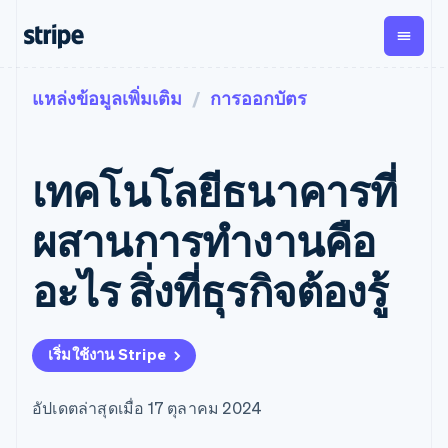
แหล่งข้อมูลเพิ่มเติม
การออกบัตร
ตามขั้น
เอกสารประกอบ
เรียนรู้
การชำระเงิน
รายรับ
การ
แพลตฟอ
จัดการ
และ
องค์กร
Stripe Docs
บล็อก
เงิน
มาร์เก็ต
Payments
Billing
ธุรกิจสตาร์ทอัพ
ข้อมูลอ้างอิงเกี่ยวกับ API
เรื่องราวจากลูกค้า
เทคโนโลยีธนาคารที่
การชำระเงิน
รายรับตาม
เพลส
ไลบรารีและ SDK
คู่มือ
ออนไลน์
แบบแผนล่วง
Stripe Apps
Global
Payment links
หน้า
Metronome
Payouts
Conne
ผสานการทํางานคือ
การชำร
ตามกรณีใช้งาน
การชำระเงิน
การเรียกเก็บ
เบิกจ่าย
เงินสำห
การสนับสนุน
แบบไม่ต้อง
เงินตามการ
ให้กับ
อะไร สิ่งที่ธุรกิจต้องรู้
แพลตฟอ
คู่มือ
การค้าแบบใช้เอเจนต์
เขียนโค้ด
Checkout
ใช้งาน
การชำระเงิน
บุคคลที่
อีคอมเมิร์ซ
รับการสนับสนุน
UI การชำระ
ตามรอบบิล
สาม
บริการทางการเงินที่ผสาน
รับการชำระเงินออนไลน์
แพ็กเกจการสนับสนุนที่ได้
การจัดการ
เงินสำเร็จรูป
รวมในตัว
ติดตั้งใช้งานการชำระเงิน
รับการจัดการ
การชำระเงิน
Elements
เริ่มใช้งาน Stripe
การทำงานอัตโนมัติด้าน
สำเร็จรูป
บริการเฉพาะทาง
องค์ประกอบ UI
ตามรอบบิล
Invoicing
การเงิน
สร้างแพลตฟอร์มหรือ
ครั้งเดียวหรือ
ที่ยืดหยุ่น
ธุรกิจทั่วโลก
มาร์เก็ตเพลส
ตามแบบแผน
วิธีการชำระ
อัปเดตล่าสุดเมื่อ 17 ตุลาคม 2024
การชำระเงินในแอป
จัดการการชำระเงินตาม
เงิน
ล่วงหน้า
Tax
มาร์เก็ตเพลส
รอบบิล
เข้าถึงได้
คิดภาษีการ
บริษัท
การจัดการเงิน
เสนอการเรียกเก็บเงินตาม