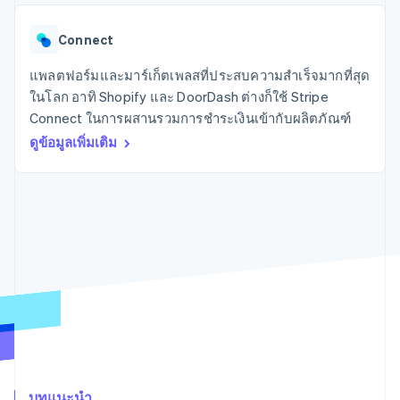
มากกว่า 125
ขายและ VAT
แพลตฟอร์ม
การใช้งาน
รายการ
Authorization
อัตโนมัติ
Revenue
แผนงานผลิตภัณฑ์
SaaS
ออกบัตรที่มีสเตเบิลคอยน์
Boost
Recognition
Connect
การประชุมประจำปีแบบ
รองรับอยู่
ยกระดับการ
เซสชัน
จัดเตรียมและจัดการ
ระบบ
ยอมรับการ
แพลตฟอร์มและมาร์เก็ตเพลสที่ประสบความสำเร็จมากที่สุด
ตำแหน่งงาน
บริการด้วยเอเจนต์
อัตโนมัติ
ชำระเงิน
Link
ห้องข่าว
ในโลก อาทิ Shopify และ DoorDash ต่างก็ใช้ Stripe
ตามอุตสาหกรรม
การชำระเงินที่
สำหรับการ
Stripe
Stripe Press
Connect ในการผสานรวมการชำระเงินเข้ากับผลิตภัณฑ์
Sigma
รวดเร็วขึ้น
ทำบัญชี
รายงานที่
บริษัท AI
ดูข้อมูลเพิ่มเติม
แหล่งข้อมูล
ออกแบบเอง
แวดวงครีเอเตอร์
Data
เกม
การติดต่อ
Pipeline
การบริการ การเดินทาง
การเชื่อมต่อการทำงาน
การซิงค์
และสันทนาการ
แอป
ติดต่อฝ่ายขาย
ข้อมูล
ประกันภัย
ตัวอย่างโค้ด
สมัครเป็นพาร์ทเนอร์
สื่อและความบันเทิง
บล็อกของนักพัฒนา
องค์กรไม่แสวงผลกำไร
สถานะ API
บริการเฉพาะทาง
ภาครัฐ
เพิ่มเติม
ธุรกิจค้าปลีก
Product roadmap
ดูสิ่งที่กำลังจะมาถึง
Radar
ระบบนิเวศ
การป้องกันการฉ้อโกง
บทแนะนำ
Atlas