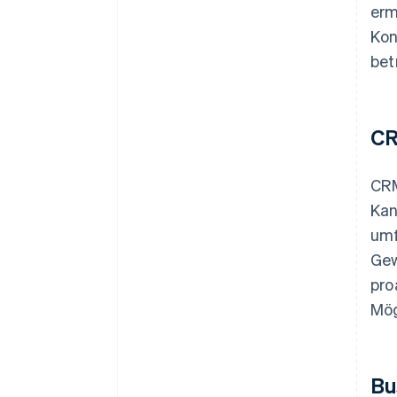
erm
Kon
bet
C
CRM
Kan
umf
Gew
pro
Mög
Bu