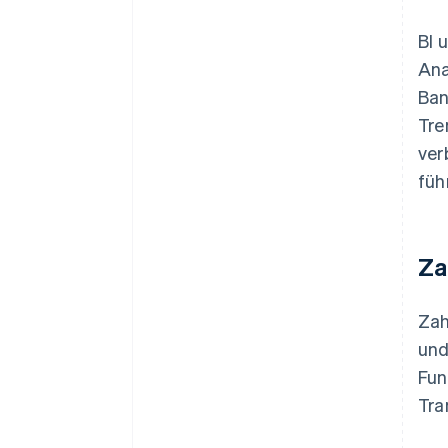
BI 
Ana
Ban
Tre
ver
füh
Za
Zah
und
Fun
Tra