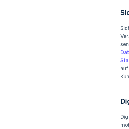
Si
Sic
Ver
sen
Dat
Sta
auf
Kun
Di
Dig
mob