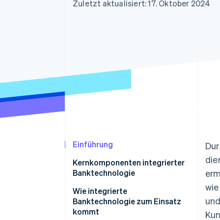
Optimierung der
Datensynchronisier
Zuletzt aktualisiert: 17. Oktober 2024
Autorisierungsraten
Link
Beschleunigter Bezahlvorgang
Financial Connections
Verbundene Finanzdaten
Einführung
Dur
die
Kernkomponenten integrierter
Banktechnologie
erm
wi
Kernbankensystem (Core
Wie integrierte
und
Banking System, CBS)
Banktechnologie zum Einsatz
kommt
Kun
CRM