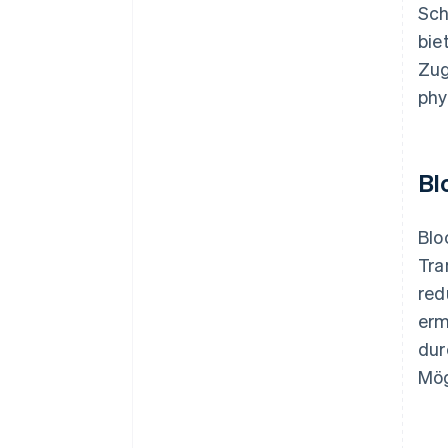
Sch
bie
Zug
phy
Bl
Blo
Tra
red
erm
dur
Mög