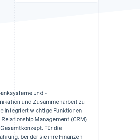
Stripe-Sessions 2026
Erfahren Sie, wie Stripe
Lösungen für die
Wirtschaftsinfrastruktur
für KI aufbaut.
Jetzt ansehen
Banksysteme und -
unikation und Zusammenarbeit zu
ie integriert wichtige Funktionen
r Relationship Management (CRM)
Gesamtkonzept. Für die
hrung, bei der sie ihre Finanzen