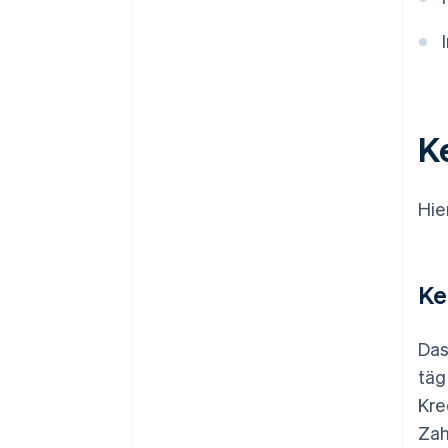
Flexibilität und Marktexpansion
Innovation und
Wettbewerbsvorteil
K
Hie
Ke
Das
täg
Kre
Zah