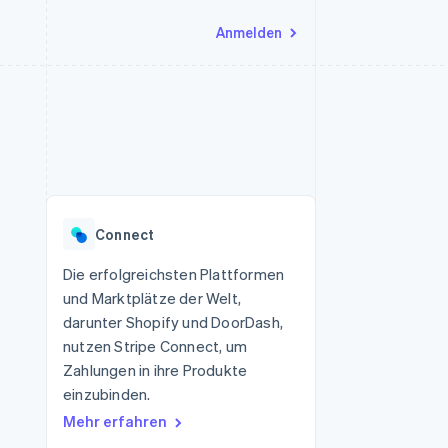
Anmelden
Ressourcen
Ecosystem
Kontakt
nd Marktplätze
Mehr
App-Integrationen
Partner
Sales-Team kontaktieren
Product roadmap
Code-Beispiele
Stripe App-Marktplatz
Partner werden
Ausblick
 Plattformen
Entwickler-Blog
eit
API-Status
Radar
Betrugsprävention
Connect
Atlas
onen
Start-up-Gründung
Die erfolgreichsten Plattformen
und Marktplätze der Welt,
Climate
CO₂-Entnahme
darunter Shopify und DoorDash,
nutzen Stripe Connect, um
Zahlungen in ihre Produkte
einzubinden.
Mehr erfahren